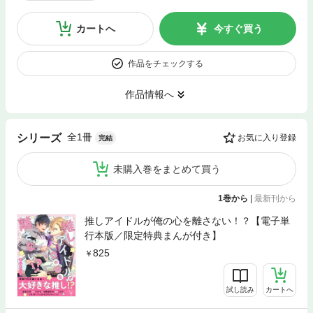
カートへ
今すぐ買う
作品をチェックする
作品情報へ
全1冊
シリーズ
お気に入り登録
完結
未購入巻をまとめて買う
1巻から
|
最新刊から
推しアイドルが俺の心を離さない！？【電子単
行本版／限定特典まんが付き】
825
試し読み
カートへ