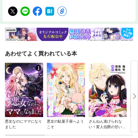
あわせてよく買われている本
悪女なのにママになり
悪女の駄菓子屋へよう
ざんねん逃げられな
鬼の
ました
こそ
い！変人伯爵の甘いえ
っちにきゅんです♡ 昼