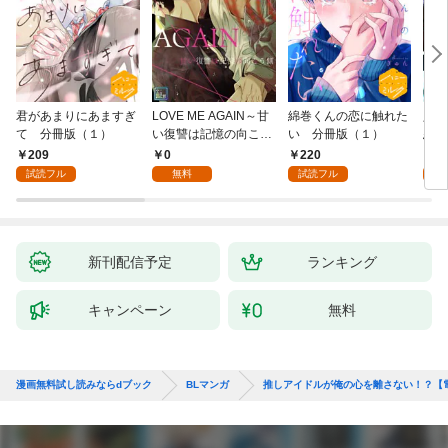
君があまりにあますぎ
LOVE ME AGAIN～甘
綿巻くんの恋に触れた
人魚
て 分冊版（１）
い復讐は記憶の向こう
い 分冊版（１）
悪魔
側～【全年齢版】(1)
き】(
209
0
220
8
試読フル
無料
試読フル
試
新刊配信予定
ランキング
キャンペーン
無料
漫画無料試し読みならdブック
BLマンガ
推しアイドルが俺の心を離さない！？【