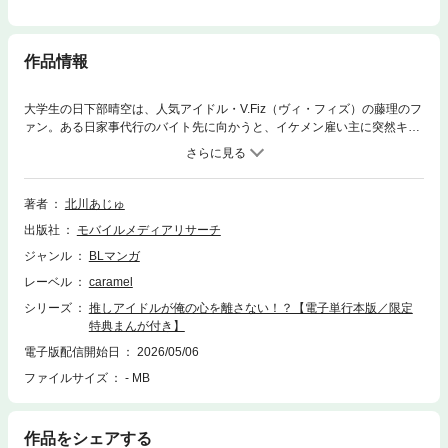
作品情報
大学生の日下部晴空は、人気アイドル・V.Fiz（ヴィ・フィズ）の藤理のフ
ァン。ある日家事代行のバイト先に向かうと、イケメン雇い主に突然キス
をされ、そのままエッチなことをされそうになりーー!?見覚えのあるセク
シーな表情と聞き覚えのある声だと思ったら、まさかの藤理本人で…！推
しは雲の上の存在だったけれど、素顔の彼はとても親しみやすくて、一緒
にいるうちに優しいところや甘い仕草や言葉にどんどん惹かれていってし
著者
北川あじゅ
まう。心がときめくのはファンだから…？それともーー。「君のことが可
出版社
モバイルメディアリサーチ
愛くて仕方ない」初心な大学生オタクが、天然美形アイドルに求愛され
る!?ドキドキがいっぱいラブストーリー！【※この作品は話売り「推しア
ジャンル
BLマンガ
イドルが俺の心を離さない!?」の電子単行本版です】【収録内容】「推し
レーベル
caramel
アイドルが俺の心を離さない!?」第1話～第7話描き下ろし漫画5P収録
シリーズ
推しアイドルが俺の心を離さない！？【電子単行本版／限定
特典まんが付き】
電子版配信開始日
2026/05/06
ファイルサイズ
- MB
作品をシェアする