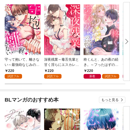
守って抱いて、離さな
深夜残業～毒舌先輩と
柊くんと、あの夜の続
肉食
い～最強幼なじみの鉄
甘く淫らにエスカレー
き。～フったはずの後
サバ
壁溺愛～１
トする愛玩取引１
輩の甘い執着に負けそ
無人
220
220
220
1
うです～１
かさ
試読フル
試読フル
新着
試読フル
１
BLマンガのおすすめ本
もっと見る