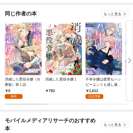
も夜も旦那様の愛の力
がすごすぎる！ 【短
編】
同じ作者の本
もっと見る
消滅した悪役令嬢（分
消滅した悪役令嬢１
不幸令嬢は復讐もハッ
推し
冊版）第１話
ピーエンドも成し遂げ
を離
る！ アンソロジーコミ
単行
0
1,012
792
8
ック
んが
無料
試読増量
モバイルメディアリサーチのおすすめ
もっと見る
本