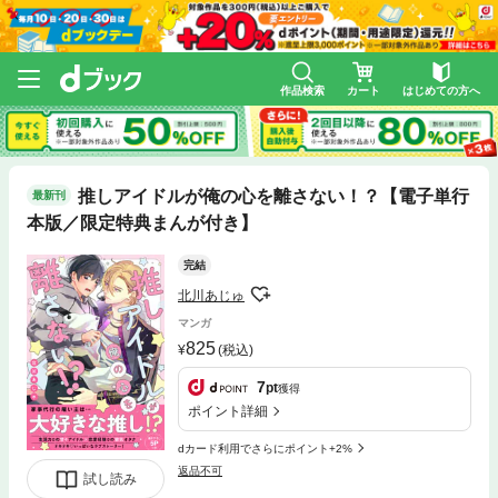
作品検索
カート
はじめての方へ
推しアイドルが俺の心を離さない！？【電子単行
最新刊
本版／限定特典まんが付き】
完結
北川あじゅ
マンガ
825
(税込)
7
pt
獲得
ポイント詳細
dカード利用でさらにポイント+2%
返品不可
試し読み