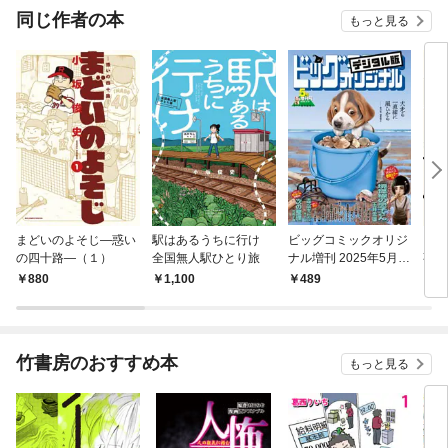
同じ作者の本
もっと見る
まどいのよそじ―惑い
駅はあるうちに行け
ビッグコミックオリジ
よそ
の四十路―（１）
全国無人駅ひとり旅
ナル増刊 2025年5月増
事情
刊号（2025年4月12日
き 】
880
1,100
489
9
発売）
竹書房のおすすめ本
もっと見る