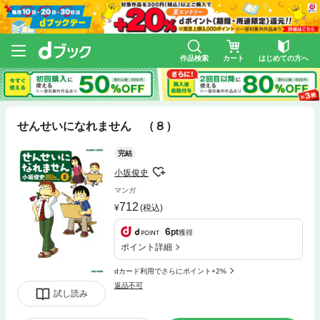
作品検索
カート
はじめての方へ
せんせいになれません （８）
完結
小坂俊史
マンガ
712
(税込)
6
pt
獲得
ポイント詳細
dカード利用でさらにポイント+2%
返品不可
試し読み