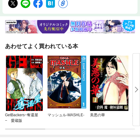
あわせてよく買われている本
GetBackers−奪還屋
マッシュル-MASHLE-
美悪の華
幕張
− 愛蔵版
ス