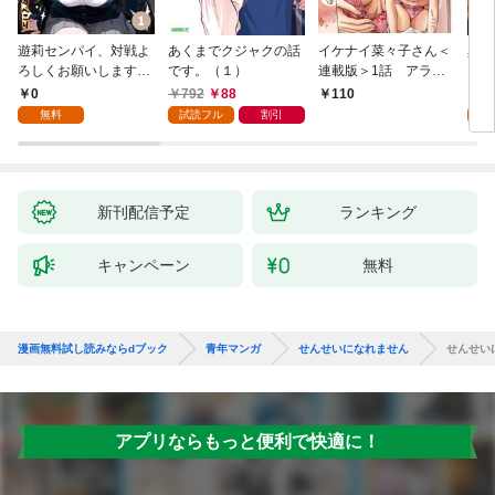
遊莉センパイ、対戦よ
あくまでクジャクの話
イケナイ菜々子さん＜
異世
ろしくお願いします。
です。（１）
連載版＞1話 アラフ
1
ォー女神と初体験
0
792
88
7
110
無料
試読フル
割引
試
新刊配信予定
ランキング
キャンペーン
無料
漫画無料試し読みならdブック
青年マンガ
せんせいになれません
せんせい
アプリならもっと便利で快適に！