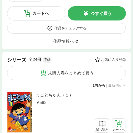
カートへ
今すぐ買う
作品をチェックする
作品情報へ
全24冊
シリーズ
お気に入り登録
完結
未購入巻をまとめて買う
1巻から
|
最新刊から
まことちゃん（１）
583
試し読み
カートへ