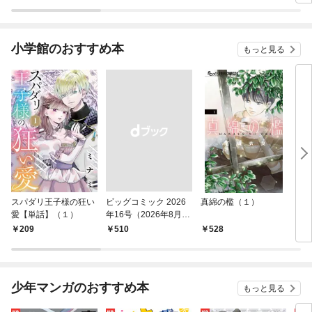
小学館のおすすめ本
もっと見る
スパダリ王子様の狂い
ビッグコミック 2026
真綿の檻（１）
こん
愛【単話】（１）
年16号（2026年8月7
（１
日発売）
209
￥510
528
5
少年マンガのおすすめ本
もっと見る