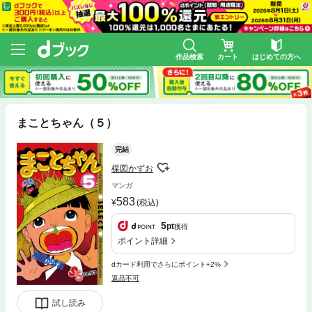
作品検索
カート
はじめての方へ
まことちゃん（５）
完結
楳図かずお
マンガ
583
(税込)
5
pt
獲得
ポイント詳細
dカード利用でさらにポイント+2%
返品不可
試し読み