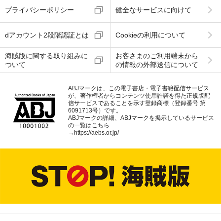
プライバシーポリシー
健全なサービスに向けて
dアカウント2段階認証とは
Cookieの利用について
海賊版に関する取り組みに
お客さまのご利用端末から
ついて
の情報の外部送信について
ABJマークは、この電子書店・電子書籍配信サービス
が、著作権者からコンテンツ使用許諾を得た正規版配
信サービスであることを示す登録商標（登録番号 第
6091713号）です。
ABJマークの詳細、ABJマークを掲示しているサービス
の一覧はこちら
→
https://aebs.or.jp/