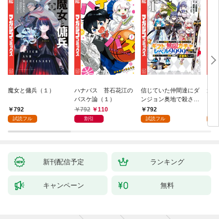
魔女と傭兵（１）
ハナバス 苔石花江の
信じていた仲間達にダ
追放
バスケ論（１）
ンジョン奥地で殺され
『自
かけたがギフト『無限
領地
792
792
110
792
7
ガチャ』でレベル９９
強の
試読フル
割引
試読フル
試
９９の仲間達を手に入
～最
れて元パーティーメン
で始
バーと世界に復讐＆
拓ス
『ざまぁ！』します！
（１
（１）
新刊配信予定
ランキング
キャンペーン
無料