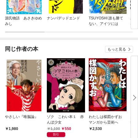
源氏物語 あさきゆめ
ナンバデッドエンド
TSUYOSHI 誰も勝て
バキ
みし
ない、アイツには
界転
まわ
同じ作者の本
もっと見る
やさしい『唯脳論』
ゾク こわい本１ 赤
わたしは楳図かずお
月刊
んぼ少女
マンガから芸術へ
5年
27
1,100
550
1,980
2,530
7
割引