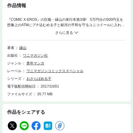
作品情報
『COMIC X-EROS』の巨魁・縁山の単行本第3弾! 5万円分の500円玉を
想像上のATMにブチ込むめる子と銀河の平和を守るユニコドールに入れ込
むゆきえ、そして授かったワニの手で世界を混沌の渦に投げ込むあてな―
1ミクロンもブレない“かしましトリオ”がわちゃわちゃする巻末ゆるノリコ
ミックが遂に大団円。同日配信の電子コミック『えくすとらめる子』と合
わせて楽しみたい1冊です。
著者
縁山
出版社
ワニマガジン社
ジャンル
青年マンガ
レーベル
ワニマガジンコミックススペシャル
シリーズ
おさらばめる子
電子版配信開始日
2017/10/01
ファイルサイズ
35.77 MB
作品をシェアする