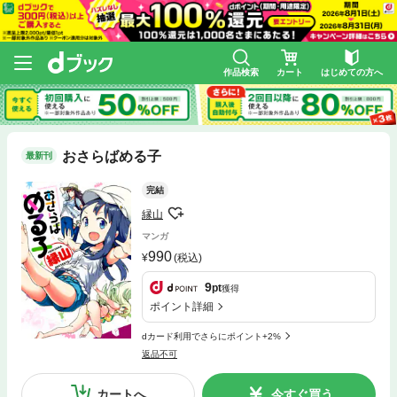
作品検索
カート
はじめての方へ
おさらばめる子
最新刊
完結
縁山
マンガ
990
(税込)
9
pt
獲得
ポイント詳細
dカード利用でさらにポイント+2%
返品不可
カートへ
今すぐ買う