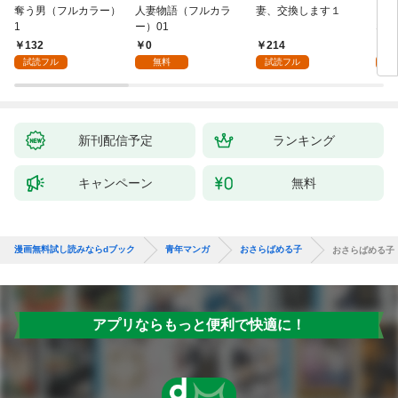
奪う男（フルカラー）
人妻物語（フルカラ
妻、交換します１
ごめ
1
ー）01
ない
132
0
214
1
試読フル
無料
試読フル
試
新刊配信予定
ランキング
キャンペーン
無料
漫画無料試し読みならdブック
青年マンガ
おさらばめる子
おさらばめる子
アプリならもっと便利で快適に！