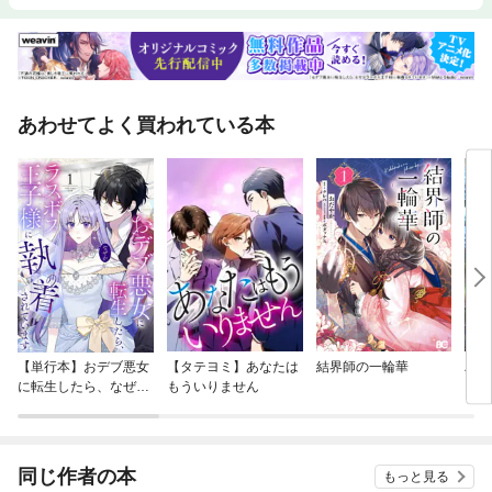
あわせてよく買われている本
【単行本】おデブ悪女
【タテヨミ】あなたは
結界師の一輪華
バッ
に転生したら、なぜか
もういりません
ロイ
ラスボス王子様に執着
今世
されています
りが
てく
OMI
同じ作者の本
もっと見る