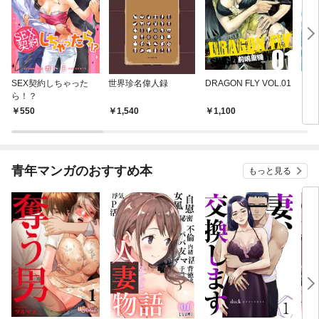
SEX契約しちゃった
世界珍名偉人録
DRAGON FLY VOL.01
りと
ら！？
550
1,540
1,100
8
青年マンガのおすすめ本
もっと見る