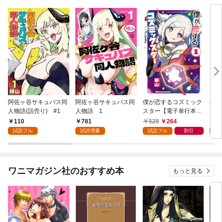
阿佐ヶ谷サキュバス同
阿佐ヶ谷サキュバス同
僕が恋するコズミック
僕が
人物語(話売り) #1
人物語 1
スター【電子単行本】
スタ
1
110
781
528
264
1
試読フル
試読増量
試読フル
割引
試
ワニマガジン社のおすすめ本
もっと見る