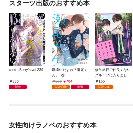
スターツ出版のおすすめ本
comic Berry’s vol.239
勘違いだよね？瀬尾く
修学旅行で仲良くない
ん。1巻
グループに入りました
【単話版】1巻
330
880
704
165
新着
試読増量
割引
試読フル
女性向けラノベのおすすめ本