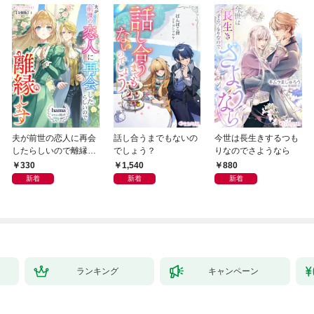
夫が前世の恋人に再会
話し合うまでもないの
今世は長生きするつも
したらしいので離縁し
でしょう？
りなのでさようなら
ます【分冊版】1
330
1,540
880
新着
新着
新着
ランキング
キャンペーン