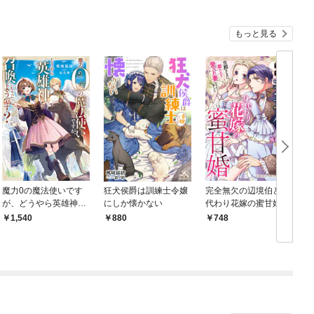
もっと見る
魔力0の魔法使いです
狂犬侯爵は訓練士令嬢
完全無欠の辺境伯と身
が、どうやら英雄神を
にしか懐かない
代わり花嫁の蜜甘婚～
召喚しちゃったようで
旦那さまに磨かれて愛
1,540
880
748
す？
され妻になりました～
【単行本版限定描きお
ろし付き】