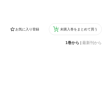
お気に入り登録
未購入巻をまとめて買う
1巻から
|
最新刊から