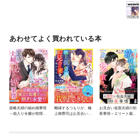
あわせてよく買われている本
政略夫婦の秘め婚事情
離縁するつもりが、極
お見合い仮面夫婦の初
～箱入り令嬢が狡猾な
上御曹司はお見合い妻
夜事情～エリート裁判
求婚で娶られて、最愛
を逃がさない
官は新妻への一途な愛
妻になるまで～
を貫きたい～