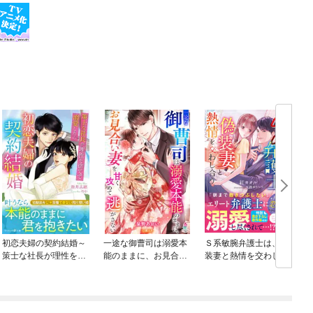
初恋夫婦の契約結婚～
一途な御曹司は溺愛本
Ｓ系敏腕弁護士は、偽
策士な社長が理性を捨
能のままに、お見合い
装妻と熱情を交わし合
てて溺愛したら～
妻を甘く攻めて逃がさ
う
ない