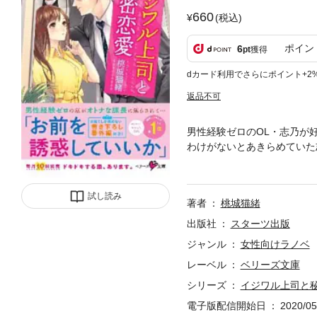
660
(税込)
ポイン
6
pt
獲得
dカード利用でさらにポイント+2
返品不可
男性経験ゼロのOL・志乃が
わけがないとあきらめていた
て笑顔を繕うと「俺の前では
夜から、ふたりの秘密の関係
試し読み
著者
桃城猫緒
出版社
スターツ出版
ジャンル
女性向けラノベ
レーベル
ベリーズ文庫
シリーズ
イジワル上司と
電子版配信開始日
2020/05