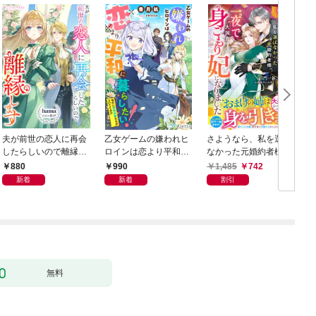
夫が前世の恋人に再会
乙女ゲームの嫌われヒ
さようなら、私を選ば
したらしいので離縁し
ロインは恋より平和に
なかった元婚約者様。
ます
暮らしたい！（なのに
一夜で大国君主の身ご
880
990
1,485
742
攻略対象たちがついて
もり妃になりました
新着
新着
割引
くる！？）
【電子限定SS付き】
無料