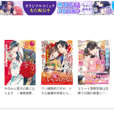
今日から貴方の妻にな
ウソ婚契約ですが、ド
エリート警察官僚は交
ります ～俺様御曹司
Ｓな敏腕外科医から溺
際０日婚の新妻に一途
と契約からはじめる溺
愛を注がれてます
愛の証を宿したい
愛婚～