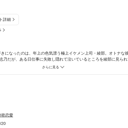
ト詳細
%
好きになったのは、年上の色気漂う極上イケメン上司・綾部。オトナな
志乃だが、ある日仕事に失敗し隠れて泣いているところを綾部に見られ
無理して笑わなくていい」と優しく慰められ、抑えていた恋心が溢れて
が始まって!?
秘密恋愛
/20