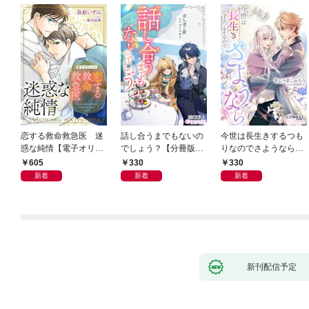
恋する救命救急医 迷
話し合うまでもないの
今世は長生きするつも
惑な純情【電子オリジ
でしょう？【分冊版】
りなのでさようなら
ナル】
1
【分冊版】1
605
330
330
新着
新着
新着
新刊配信予定