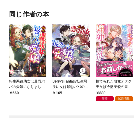
同じ作者の本
転生悪役幼女は最恐パ
Berry’sFantasy転生悪
捨てられた研究オタク
パの愛娘になりました
役幼女は最恐パパの愛
王女は冷徹美貌の皇太
1巻
娘になりました 1巻
子に強独占欲で愛され
880
660
165
る
新着
試読増量