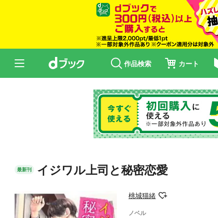
作品検索
カート
イジワル上司と秘密恋愛
最新刊
桃城猫緒
ノベル