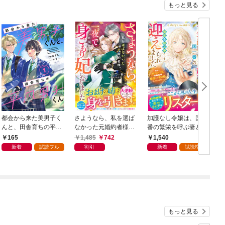
もっと見る
都会から来た美男子く
さようなら、私を選ば
加護なし令嬢は、国一
んと、田舎育ちの平凡
なかった元婚約者様。
番の繁栄を呼ぶ妻とし
男子くん【単話版】1
一夜で大国君主の身ご
て迎えられました～無
165
1,485
742
1,540
巻
もり妃になりました
能と捨てられた私、ど
新着
試読フル
割引
新着
試読増量
【電子限定SS付き】
うやら精霊との架け橋
となっていたようです
～【電子限定SS付き】
もっと見る