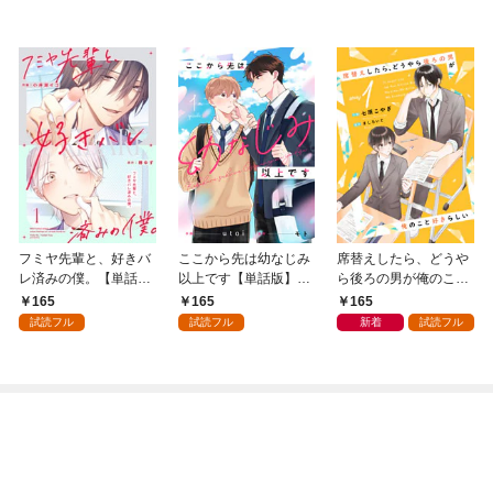
フミヤ先輩と、好きバ
ここから先は幼なじみ
席替えしたら、どうや
レ済みの僕。【単話
以上です【単話版】1
ら後ろの男が俺のこと
版】1巻
巻
好きらしい【単話版】
165
165
165
１巻
試読フル
試読フル
新着
試読フル