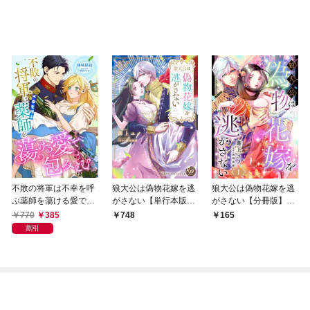
不敗の将軍は不幸を呼
狼大公は偽物花嫁を逃
狼大公は偽物花嫁を逃
ぶ薬師を蕩ける愛で包
がさない【単行本版限
がさない【分冊版】1
みこむ
定描きおろし付き】
話
770
385
748
165
割引