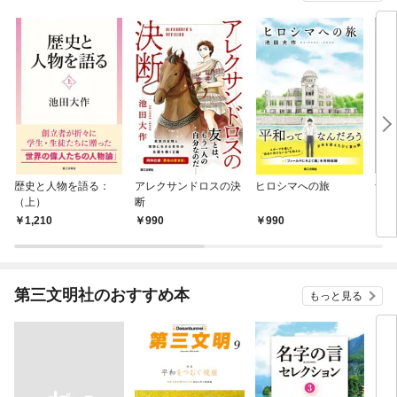
歴史と人物を語る：
アレクサンドロスの決
ヒロシマへの旅
青年
（上）
断
1,210
990
990
8
第三文明社のおすすめ本
もっと見る