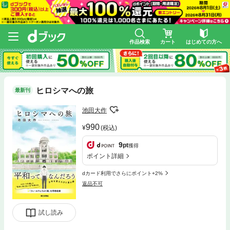
作品検索
カート
はじめての方へ
ヒロシマへの旅
最新刊
池田大作
990
(税込)
9
pt
獲得
ポイント詳細
dカード利用でさらにポイント+2%
返品不可
試し読み