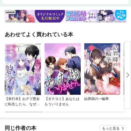
あわせてよく買われている本
【単行本】おデブ悪女
【タテヨミ】あなたは
結界師の一輪華
バッ
に転生したら、なぜか
もういりません
ロイ
ラスボス王子様に執着
今世
されています
りが
てく
OMI
同じ作者の本
もっと見る