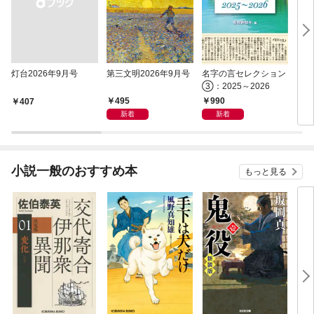
灯台2026年9月号
第三文明2026年9月号
名字の言セレクション
マル
③：2025～2026
495
990
￥407
1,
新着
新着
小説一般のおすすめ本
もっと見る