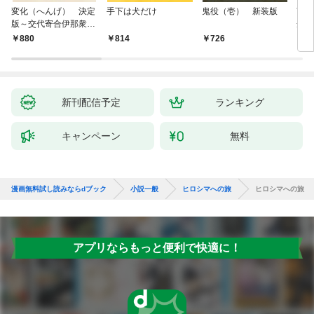
変化（へんげ） 決定
手下は犬だけ
鬼役（壱） 新装版
南町
版～交代寄合伊那衆異
舟の
聞（1）～
880
814
726
9
新刊配信予定
ランキング
キャンペーン
無料
漫画無料試し読みならdブック
小説一般
ヒロシマへの旅
ヒロシマへの旅
アプリならもっと便利で快適に！