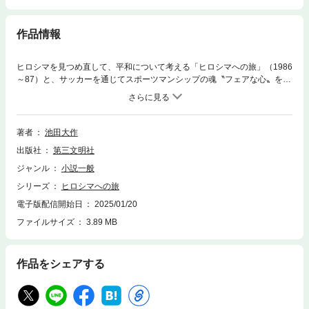
作品情報
ヒロシマを見つめ直して、平和について考える「ヒロシマへの旅」（1986
～87）と、サッカーを通じてスポーツマンシップの魂〝フェアな心〟を描
いた「フィールドにそよぐ風」（1988～89）の２つの青春小説を収録
し、装いも新たに待望の発刊。「ヒロシマへの旅」−−宿命の嵐に苦悩する
友人・中村君。どうすることもできない一城は、おばの八重子のいる広島
へと向かう。広島城、縮景園、原爆ドームを回り、八重子から被爆体験と
著者
池田大作
原爆をめぐる悲しい歴史が語られる。主人公の一城が夏休みに広島で学ん
出版社
第三文明社
だ、原爆の悲惨さ、命の尊さについて綴る。「フィールドにそよぐ風」−
−サッカー強豪校から転校してきた早乙女剣司は、紅白戦で、同級生の風
ジャンル
小説一般
間竜太に猛烈なタックルをかけ、大けがをさせてしまう。監督の島野先生
シリーズ
ヒロシマへの旅
は剣司に人間として大切な「フェアプレー」の精神を伝える。中学校のサ
ッカー部を舞台に、そこで活躍する剣司と竜太をとおして、フェアに真に
電子版配信開始日
2025/01/20
徹するとき発揮される人間の可能性と友情について描く。主に中学生向け
ファイルサイズ
3.89 MB
に書かれた２つの小説には、未来の主役である青少年たちに〝心の宝〟を
捧げたいとの作者の熱い思いが込められている。
作品をシェアする