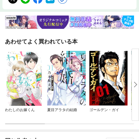
あわせてよく買われている本
わたしのお嫁くん
夏目アラタの結婚
ゴールデン・ガイ
焼い