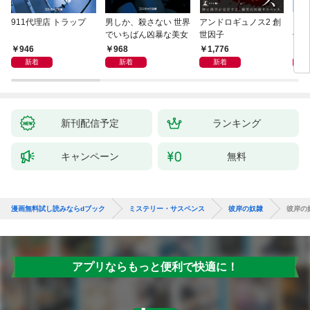
911代理店 トラップ
男しか、殺さない 世界
アンドロギュノス2 創
スー
でいちばん凶暴な美女
世因子
件〈
946
968
1,776
9
新着
新着
新着
新刊配信予定
ランキング
キャンペーン
無料
漫画無料試し読みならdブック
ミステリー・サスペンス
彼岸の奴隷
彼岸の
アプリならもっと便利で快適に！