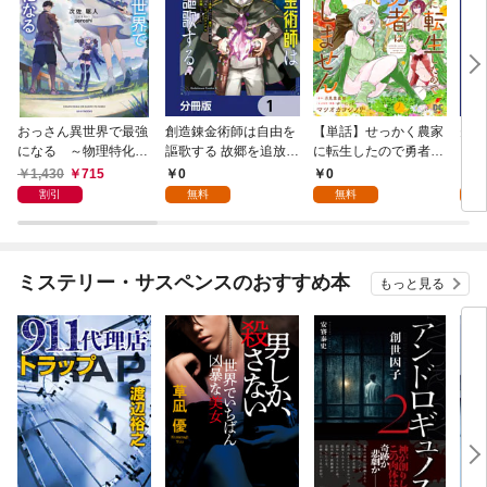
おっさん異世界で最強
創造錬金術師は自由を
【単話】せっかく農家
夫は
になる ～物理特化の
謳歌する 故郷を追放さ
に転生したので勇者は
【分
覚醒者～
れたら、魔王のお膝元
目指しません【第1
1,430
715
0
0
0
で超絶効果のマジック
話】
割引
無料
無料
アイテム作り放題にな
りました【分冊版】
1
ミステリー・サスペンスのおすすめ本
もっと見る