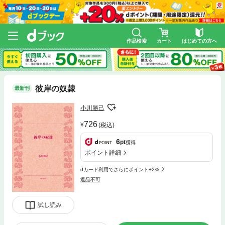
作品検索
カート
はじめての方へ
彼岸の奴隷
最新刊
小川勝己
726
(税込)
6
pt
獲得
ポイント詳細
dカード利用でさらにポイント+2%
返品不可
試し読み