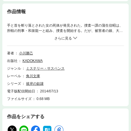
作品情報
手と首を斬り落とされた女の死体が発見された。捜査一課の蒲生信昭は、
所轄の刑事・和泉龍一と組み、捜査を開始する。だが、被害者の娘、大河
内涼を見たとたん、和泉の様子がおかしくなる。和泉を疑い出した蒲生
は、彼の過去を調べるが……。血と暴力に彩られたあらゆる罪悪が襲いか
かる狂気のクライム・ノベル。鬼才・小川勝己が描く、救いのない、背徳
的な快楽に満ちた世界から、あなたは抜け出せるか――。
著者
小川勝己
出版社
KADOKAWA
ジャンル
ミステリー・サスペンス
レーベル
角川文庫
シリーズ
彼岸の奴隷
電子版配信開始日
2014/07/13
ファイルサイズ
0.68 MB
作品をシェアする