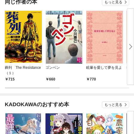
同じ作者の本
もっと見る
葬列 The Resistance
ゴンベン
眩暈を愛して夢を見よ
彼岸
（１）
715
660
770
7
KADOKAWAのおすすめ本
もっと見る