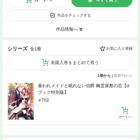
作品をチェックする
作品情報へ
シリーズ
全1冊
お気に入り登録
未購入巻をまとめて買う
1巻から
|
最新刊から
雇われメイドと眠れない伯爵 幽霊屋敷の恋【d
ブック特別版】
702
カートへ