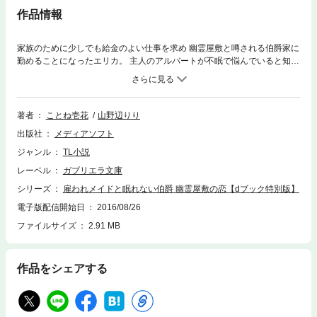
作品情報
家族のために少しでも給金のよい仕事を求め 幽霊屋敷と噂される伯爵家に
勤めることになったエリカ。 主人のアルバートが不眠で悩んでいると知
り、安眠の手助けをすることに。
著者
ことね壱花
山野辺りり
出版社
メディアソフト
ジャンル
TL小説
レーベル
ガブリエラ文庫
シリーズ
雇われメイドと眠れない伯爵 幽霊屋敷の恋【dブック特別版】
電子版配信開始日
2016/08/26
ファイルサイズ
2.91 MB
作品をシェアする