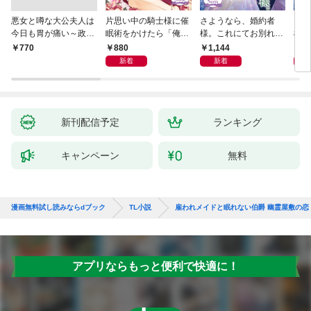
悪女と噂な大公夫人は
片思い中の騎士様に催
さようなら、婚約者
さよ
今日も胃が痛い～政略
眠術をかけたら「俺の
様。これにてお別れい
様。
結婚の先には夫の激重
最愛の人」と激重感情
たしましょう【電子書
たし
880
1,144
9
￥770
愛が待っていました～
をぶつけられています
籍特装版】
新着
新着
新刊配信予定
ランキング
キャンペーン
無料
漫画無料試し読みならdブック
TL小説
雇われメイドと眠れない伯爵 幽霊屋敷の恋
アプリならもっと便利で快適に！