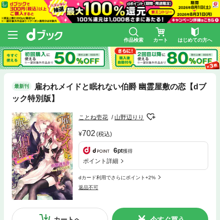
作品検索
カート
はじめての方へ
雇われメイドと眠れない伯爵 幽霊屋敷の恋【dブ
最新刊
ック特別版】
ことね壱花
山野辺りり
702
(税込)
6
pt
獲得
ポイント詳細
dカード利用でさらにポイント+2%
返品不可
カートへ
今すぐ買う