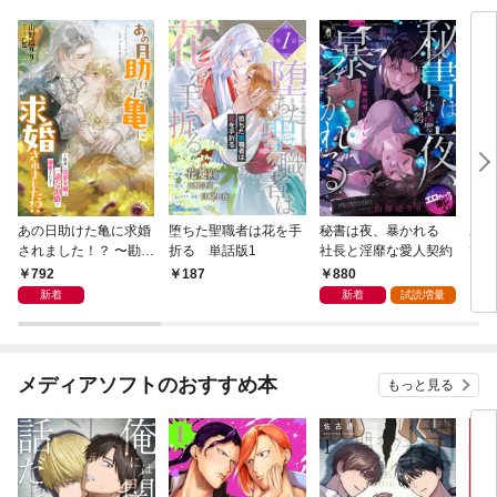
あの日助けた亀に求婚
堕ちた聖職者は花を手
秘書は夜、暴かれる
あの
されました！？ 〜勘違
折る 単話版1
社長と淫靡な愛人契約
では
い没落令嬢は一途な伯
公子
792
880
187
8
爵に溺愛される〜
教師
新着
新着
試読増量
メディアソフトのおすすめ本
もっと見る