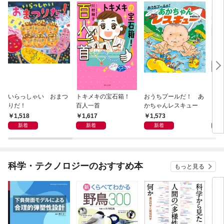
いらっしゃい おまつ
トキメキの宝石箱！
おうちプールだ！ あ
おな
りだ！
百人一首
かちゃんレスキュー
1,518
1,617
1,573
1,
新着
新着
新着
科学・テクノロジーのおすすめ本
もっと見る