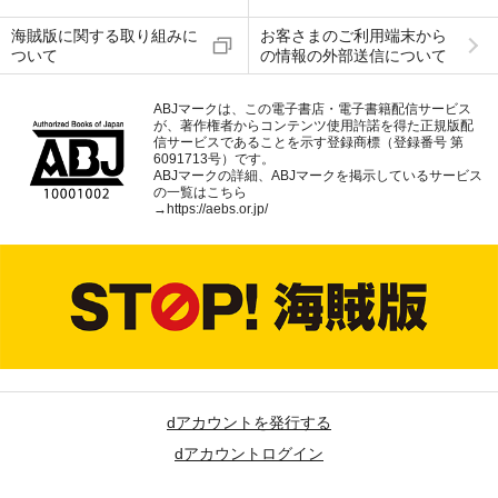
海賊版に関する取り組みに
お客さまのご利用端末から
ついて
の情報の外部送信について
ABJマークは、この電子書店・電子書籍配信サービス
が、著作権者からコンテンツ使用許諾を得た正規版配
信サービスであることを示す登録商標（登録番号 第
6091713号）です。
ABJマークの詳細、ABJマークを掲示しているサービス
の一覧はこちら
→
https://aebs.or.jp/
dアカウントを発行する
dアカウントログイン