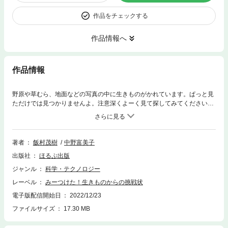
作品をチェックする
作品情報へ
作品情報
野原や草むら、地面などの写真の中に生きものがかれています。ぱっと見
ただけでは見つかりませんよ。注意深くよーく見て探してみてください。
ヒントをたよりにじっくり探せばきっと見つかります。生きものがどんな
場所にいるのかの解説や探すコツも掲載。本にかくれる生きものを探し出
せたら、野山にかけだし、生きものさがしに挑戦してください。春の巻
は、冬眠から目覚めた生き物や、春の野山で活動をはじめた生き物たちか
著者
飯村茂樹
中野富美子
らの挑戦です。
出版社
ほるぷ出版
ジャンル
科学・テクノロジー
レーベル
みーつけた！生きものからの挑戦状
電子版配信開始日
2022/12/23
ファイルサイズ
17.30 MB