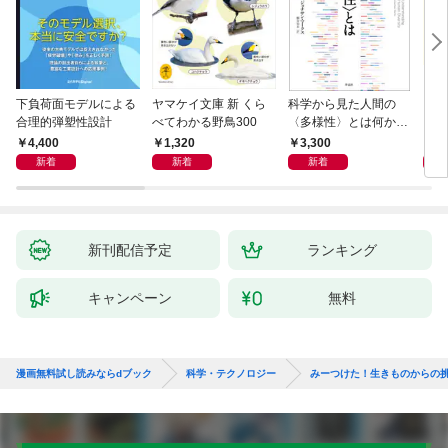
下負荷面モデルによる
ヤマケイ文庫 新 くら
科学から見た人間の
イラ
合理的弾塑性設計
べてわかる野鳥300
〈多様性〉とは何か―
と古
―遺伝科学と疑似科学
4,400
1,320
3,300
6,
新着
新着
新着
新刊配信予定
ランキング
キャンペーン
無料
漫画無料試し読みならdブック
科学・テクノロジー
みーつけた！生きものからの