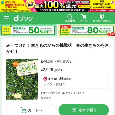
作品検索
カート
はじめての方へ
みーつけた！生きものからの挑戦状 春の生きものをさ
がせ！
飯村茂樹
中野富美子
2,926
(税込)
26
pt
獲得
ポイント詳細
dカード利用でさらにポイント+2%
返品不可
カートへ
今すぐ買う