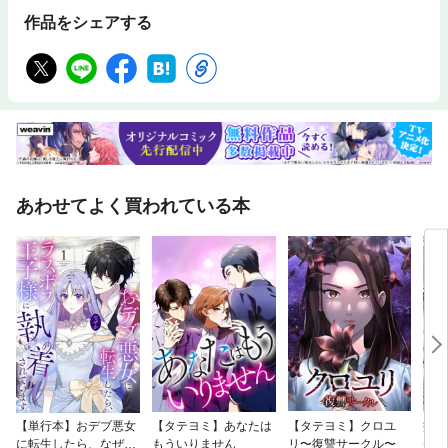
作品をシェアする
あわせてよく買われている本
【単行本】おデブ悪女
【タテヨミ】あなたは
【タテヨミ】クロユ
病弱
に転生したら、なぜか
もういりません
リ〜復讐サークル〜
が、