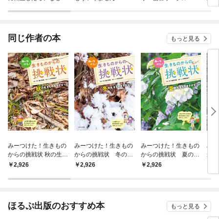
ラスボス王子様に執着
ぎて
されています
たち
ね！
同じ作者の本
もっと見る
みーつけた！生きもの
みーつけた！生きもの
みーつけた！生きもの
みー
からの挑戦状 秋の生き
からの挑戦状 冬の生
からの挑戦状 夏の生
から
ものをさがせ！
きものをさがせ！
きものをさがせ！
きも
2,926
2,926
2,926
2,
ほるぷ出版のおすすめ本
もっと見る