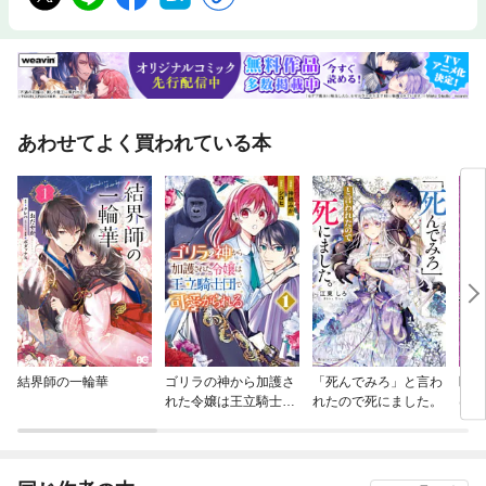
あわせてよく買われている本
結界師の一輪華
ゴリラの神から加護さ
「死んでみろ」と言わ
断罪
れた令嬢は王立騎士団
れたので死にました。
は、
で可愛がられる
女を