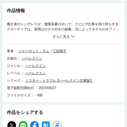
作品情報
働き者のシンデレラが、傲慢富豪のせいで、クビに?!仕事を掛け持ちする
クローディアは、昼間はホテル付きの秘書。日によってホテルのオフィス
で働くこともあれば、宿泊客の要請で臨時の秘書を務める場合もある。今
日は、最上階のスイートルームに滞在する客の臨時秘書だ。ボスとなる客
は世界的な億万長者エリス・ルフェーブル。“彼はトラブルそのもの。気を
つけて”と忠告されていたが、クローディアは早くもトラブルに巻きこまれ
著者
シャーロット・ラム
三好陽子
る。部屋に入るなり、一方的にエリスから言い渡されたのだ！「今夜は、
出版社
ハーレクイン
きみもここに泊まるように」＊本書は、ハーレクイン・プレゼンツ作家シ
リーズ別冊から既に配信されている作品のハーレクイン文庫版となりま
ジャンル
ハーレクイン
す。 ご購入の際は十分ご注意ください。
レーベル
ハーレクイン
シリーズ
ミスター・トラブル【ハーレクイン文庫版】
電子版配信開始日
2025/06/27
ファイルサイズ
- MB
作品をシェアする