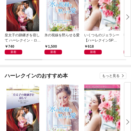
皇太子の跡継ぎを宿し
氷の視線を黙らせる愛
いくつものジェラシー
明日
て ハーレクイン・ロマ
【ハーレクインSP文
ン・
ンス～純潔のシンデレ
庫版】
名作
740
1,500
618
7
ラ～
ン・
新着
新着
新着
ハーレクインのおすすめ本
もっと見る