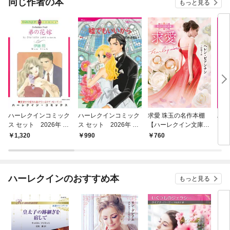
同じ作者の本
もっと見る
ハーレクインコミック
ハーレクインコミック
求愛 珠玉の名作本棚
ハー
ス セット 2026年 vo
ス セット 2026年 vo
【ハーレクイン文庫
ス 
l.864
l.802
版】
l.86
1,320
990
760
1,
ハーレクインのおすすめ本
もっと見る