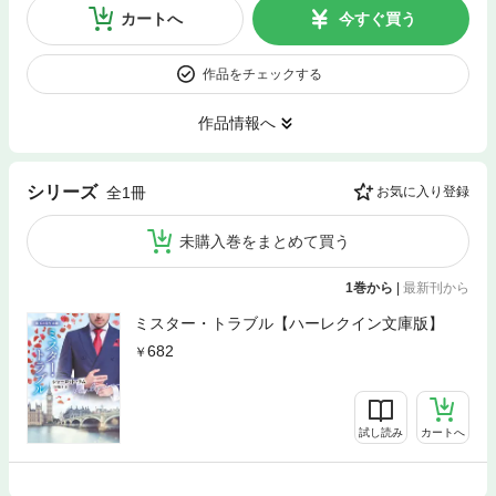
カートへ
今すぐ買う
作品をチェックする
作品情報へ
シリーズ
全1冊
お気に入り登録
未購入巻をまとめて買う
1巻から
|
最新刊から
ミスター・トラブル【ハーレクイン文庫版】
682
試し読み
カートへ