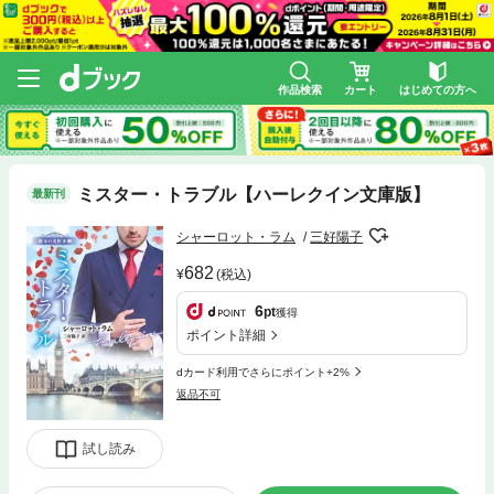
作品検索
カート
はじめての方へ
ミスター・トラブル【ハーレクイン文庫版】
最新刊
シャーロット・ラム
三好陽子
682
(税込)
6
pt
獲得
ポイント詳細
dカード利用でさらにポイント+2%
返品不可
試し読み