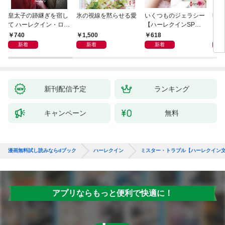
皇太子の跡継ぎを宿し
氷の視線を黙らせる愛
いくつものジェラシー
明日
て ハーレクイン・ロマ
【ハーレクインSP文
ン・
ンス～純潔のシンデレ
庫版】
名作
740
1,500
618
7
ラ～
ン・
新着
新着
新着
新刊配信予定
ランキング
キャンペーン
無料
漫画無料試し読みならdブック
ハーレクイン
ミスター・トラブル【ハーレクイン
アプリならもっと便利で快適に！