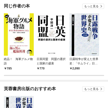
OMI
同じ作者の本
もっと見る
絶品！ 海軍グルメ物
日英同盟 同盟の選択
日露戦争が変えた世界
語
と国家の盛衰
史 : 「サムライ」日本
の一世紀 [改訂新版]
785
770
2,090
芙蓉書房出版のおすすめ本
もっと見る