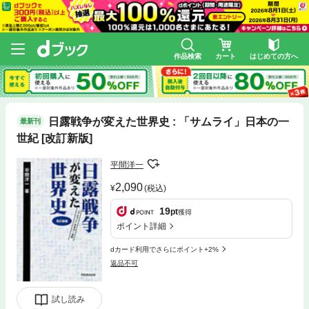
作品検索
カート
はじめての方へ
日露戦争が変えた世界史 : 「サムライ」日本の一
最新刊
世紀 [改訂新版]
平間洋一
2,090
(税込)
19
pt
獲得
ポイント詳細
dカード利用でさらにポイント+2%
返品不可
試し読み