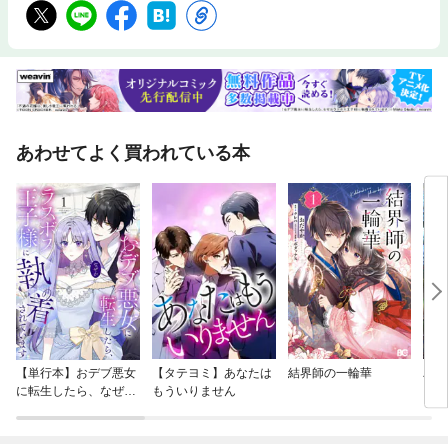
あわせてよく買われている本
【単行本】おデブ悪女
【タテヨミ】あなたは
結界師の一輪華
バッ
に転生したら、なぜか
もういりません
ロイ
ラスボス王子様に執着
今世
されています
りが
てく