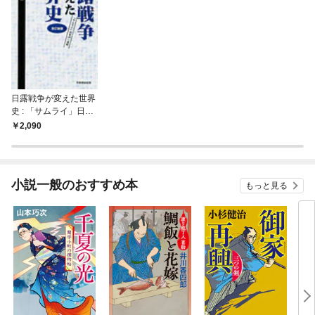
日露戦争が変えた世界
史 : 「サムライ」日本
の一世紀 [改訂新版]
2,090
小説一般のおすすめ本
もっと見る