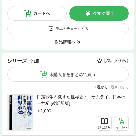
カートへ
今すぐ買う
作品をチェックする
作品情報へ
シリーズ
全1冊
お気に入り登録
未購入巻をまとめて買う
1巻から
|
最新刊から
日露戦争が変えた世界史 : 「サムライ」日本の
一世紀 [改訂新版]
2,090
試し読み
カートへ