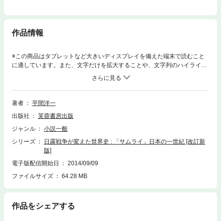
作品情報
※この商品はタブレットなど大きいディスプレイを備えた端末で読むこと
に適しています。また、文字だけを拡大することや、文字列のハイライ
ト、検索、辞書の参照、引用などの機能が使用できません。新たに発掘さ
れたロシア側の史料『千九百四、五年露日海戦史』により初めて明らかに
された事実を取り入れて大幅に改稿した決定版!地球儀的視点で日露戦争と
その後の100年を描く。
著者
平間洋一
出版社
芙蓉書房出版
ジャンル
小説一般
シリーズ
日露戦争が変えた世界史 : 「サムライ」日本の一世紀 [改訂新
版]
電子版配信開始日
2014/09/09
ファイルサイズ
64.28 MB
作品をシェアする