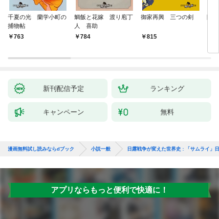
千夏の光 蘭学小町の
鯛飯と花嫁 渡り庖丁
御家再興 三つの剣
降格
捕物帖
人 喜助
763
784
815
7
新刊配信予定
ランキング
キャンペーン
無料
漫画無料試し読みならdブック
小説一般
日露戦争が変えた世界史 : 「サムライ」日
アプリならもっと便利で快適に！