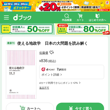
作品検索
カート
はじめての方へ
使える地政学 日本の大問題を読み解く
最新刊
佐藤優
836
(税込)
7
pt
獲得
ポイント詳細
dカード利用でさらにポイント+2%
返品不可
カートへ
今すぐ買う