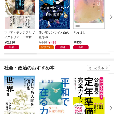
マリア・テレジアとヴ
使い魔サンマイと白の
きれはし
「考
ィクトリア 二大女帝
魔導師
中で
の国家運営手腕
却！
2,310
990
495
935
1,
術大
新着
試読フル
割引
新着
社会・政治のおすすめ本
もっと見る