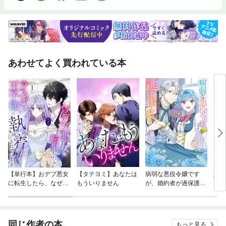
あわせてよく買われている本
【単行本】おデブ悪女
【タテヨミ】あなたは
病弱な悪役令嬢です
妹は
に転生したら、なぜか
もういりません
が、婚約者が過保護す
ラスボス王子様に執着
ぎて逃げ出したい(私
されています
たち犬猿の仲でしたよ
ね！？)
同じ作者の本
もっと見る