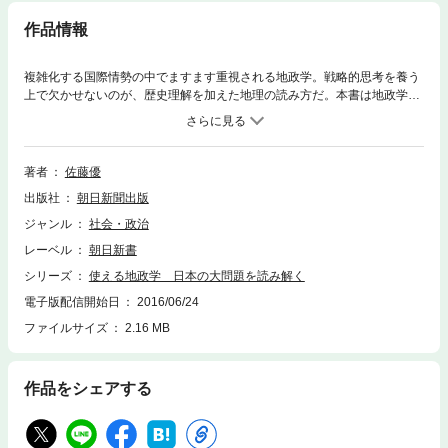
作品情報
複雑化する国際情勢の中でますます重視される地政学。戦略的思考を養う
上で欠かせないのが、歴史理解を加えた地理の読み方だ。本書は地政学の
入門書として、基本となる考え方とアプローチを情報のプロが伝授。ビジ
ネスシーンにも役立つ！
著者
佐藤優
出版社
朝日新聞出版
ジャンル
社会・政治
レーベル
朝日新書
シリーズ
使える地政学 日本の大問題を読み解く
電子版配信開始日
2016/06/24
ファイルサイズ
2.16 MB
作品をシェアする