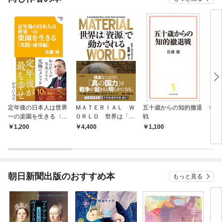
定年後の日本人は世界
ＭＡＴＥＲＩＡＬ Ｗ
五十歳からの知的撤退
特捜
一の楽園を生きる〈実
ＯＲＬＤ 世界は「資
戦
罠』
践・成功編〉(Hanada
源」で動かされる
1,200
4,400
1,100
2,
新書 017)
朝日新聞出版のおすすめ本
もっと見る