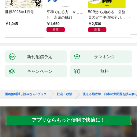
世界2026年1月号
平和で在る力 今ここ
50代から始める 公務
世界
と 永遠の挑戦
員の定年準備完全ガイ
化と
ド
1,650
2,530
1,045
1,
新着
新着
新刊配信予定
ランキング
キャンペーン
無料
漫画無料試し読みならdブック
社会・政治
使える地政学 日本の大問題を読み解
アプリならもっと便利で快適に！