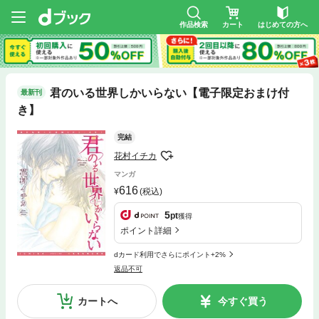
作品検索
カート
はじめての方へ
君のいる世界しかいらない【電子限定おまけ付
最新刊
き】
完結
花村イチカ
マンガ
616
(税込)
5
pt
獲得
ポイント詳細
dカード利用でさらにポイント+2%
返品不可
カートへ
今すぐ買う