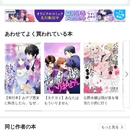
あわせてよく買われている本
【単行本】おデブ悪女
【タテヨミ】あなたは
公爵令嬢は我が道を場
病弱
に転生したら、なぜか
もういりません
当たり的に行く
が、
ラスボス王子様に執着
ぎて
されています
たち
ね！
同じ作者の本
もっと見る