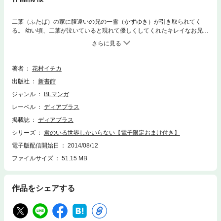
二葉（ふたば）の家に腹違いの兄の一雪（かずゆき）が引き取られてく
る。 幼い頃、二葉が泣いていると現れて優しくしてくれたキレイなお兄さ
んと兄弟だとわかって喜ぶ二葉に対し、再会した一雪はそっけない。 すれ
違いが続いたある日、二葉は一雪が女の子とセックスしている場面を見て
しまう。 動揺と共に恋を自覚した二葉に一雪が告げた言葉とは……？ 甘
くてイタイ、イチカワールド！！【電子版限定おまけ付き】電子版描き下
著者
花村イチカ
ろしイラスト！
出版社
新書館
ジャンル
BLマンガ
レーベル
ディアプラス
掲載誌
ディアプラス
シリーズ
君のいる世界しかいらない【電子限定おまけ付き】
電子版配信開始日
2014/08/12
ファイルサイズ
51.15 MB
作品をシェアする