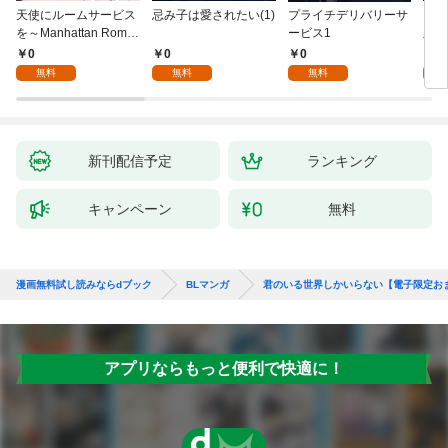
天使にルームサービス
忌み子は愛されたい(1)
プライチデリバリーサ
キス
を～Manhattan Roma
ービス1
版】(
nce(1)
0
0
0
0
無料
無料
無料
新刊配信予定
ランキング
キャンペーン
無料
漫画無料試し読みならdブック
BLマンガ
君のいる世界しかいらない【電子限定お
アプリならもっと便利で快適に！