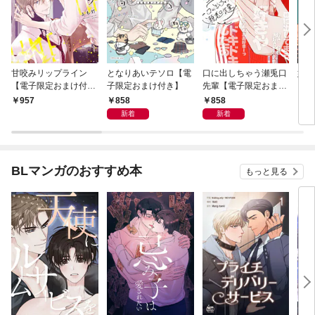
甘咬みリップライン
となりあいテソロ【電
口に出しちゃう瀬兎口
奸臣
【電子限定おまけ付
子限定おまけ付き】
先輩【電子限定おまけ
き】
付き】
858
858
957
8
新着
新着
BLマンガのおすすめ本
もっと見る