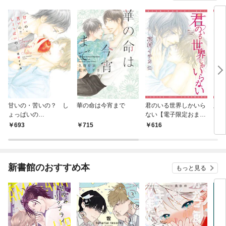
甘いの・苦いの？ し
華の命は今宵まで
君のいる世界しかいら
胸が
ょっぱいの…
ない【電子限定おまけ
付き】
693
715
616
6
新書館のおすすめ本
もっと見る