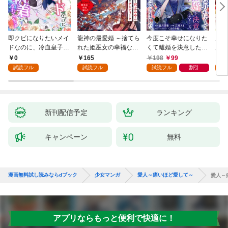
即クビになりたいメイ
龍神の最愛婚 ～捨てら
今度こそ幸せになりた
鬼条
ドなのに、冷血皇子に
れた姫巫女の幸福な嫁
くて離婚を決意したと
見初
執着されています第1
入り～: 1
ころ、無表情な旦那様
～１
0
165
198
99
1
話
が「愛してる」と言っ
試読フル
試読フル
試読フル
割引
試
てきました。1
新刊配信予定
ランキング
キャンペーン
無料
漫画無料試し読みならdブック
少女マンガ
愛人～痛いほど愛して～
愛人～
アプリならもっと便利で快適に！