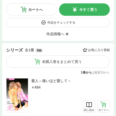
カートへ
今すぐ買う
作品をチェックする
作品情報へ
全1冊
シリーズ
お気に入り登録
完結
未購入巻をまとめて買う
1巻から
|
最新刊から
愛人～痛いほど愛して～
484
試し読み
カートへ