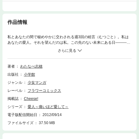
作品情報
私とあなたの間で秘めやかに交わされる週3回の睦言（むつごと）。私は
あなたの愛人。それを望んだのは私。この先のない未来にある日――――
―飛び込んできたのは！？
著者
わたなべ志穂
出版社
小学館
ジャンル
少女マンガ
レーベル
フラワーコミックス
掲載誌
Cheese!
シリーズ
愛人～痛いほど愛して～
電子版配信開始日
2012/09/14
ファイルサイズ
37.50 MB