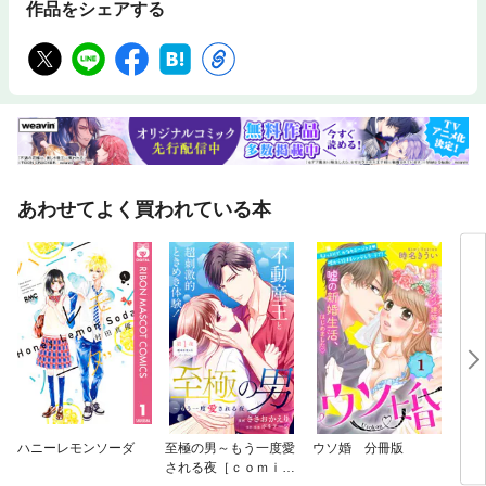
作品をシェアする
あわせてよく買われている本
ハニーレモンソーダ
至極の男～もう一度愛
ウソ婚 分冊版
ちっ
される夜［ｃｏｍｉ
きだ