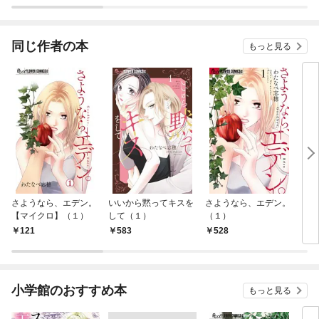
ｃ ｔｉｎｔ］ 分冊
版
同じ作者の本
もっと見る
さようなら、エデン。
いいから黙ってキスを
さようなら、エデン。
いい
【マイクロ】（１）
して（１）
（１）
して
（１
121
583
528
1
小学館のおすすめ本
もっと見る