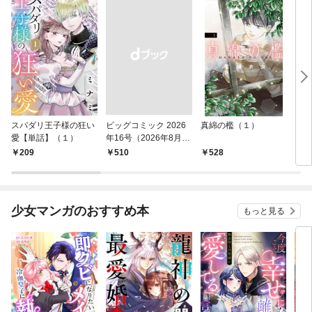
スパダリ王子様の狂い
ビッグコミック 2026
真綿の檻（１）
こん
愛【単話】（１）
年16号（2026年8月7
（１
日発売）
209
￥510
528
5
少女マンガのおすすめ本
もっと見る