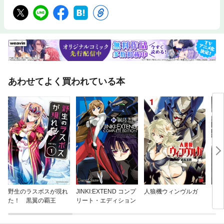
あわせてよく買われている本
野生のラスボスが現れ
JINKI:EXTEND コンプ
人狼機ウィンヴルガ
ジン
た！ 黒翼の覇王
リート・エディション
～リ