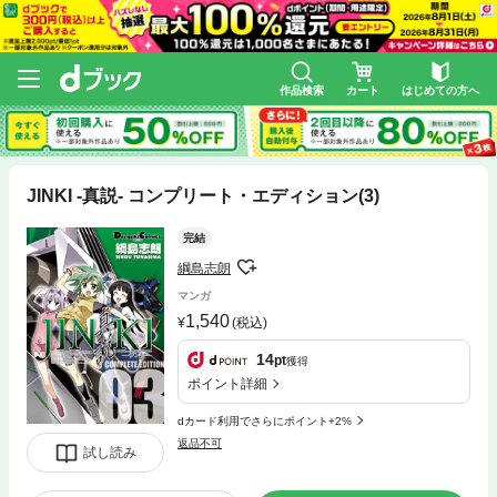
作品検索
カート
はじめての方へ
JINKI -真説- コンプリート・エディション(3)
完結
綱島志朗
マンガ
1,540
(税込)
14
pt
獲得
ポイント詳細
dカード利用でさらにポイント+2%
返品不可
試し読み