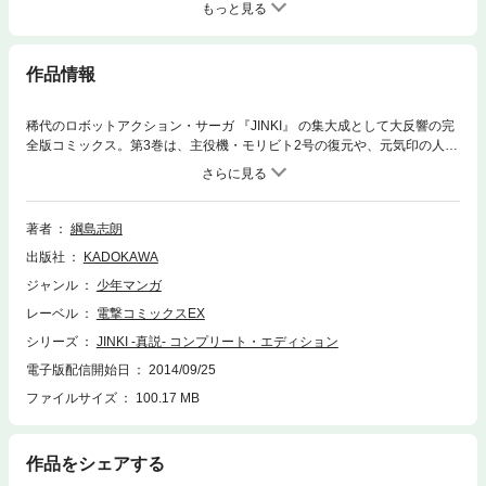
もっと見る
作品情報
稀代のロボットアクション・サーガ 『JINKI』 の集大成として大反響の完
全版コミックス。第3巻は、主役機・モリビト2号の復元や、元気印の人気
ヒロイン・エルニィの登場など見所満載！ 雑誌連載時のカラーページも
完全再現！
著者
綱島志朗
出版社
KADOKAWA
ジャンル
少年マンガ
レーベル
電撃コミックスEX
シリーズ
JINKI -真説- コンプリート・エディション
電子版配信開始日
2014/09/25
ファイルサイズ
100.17 MB
作品をシェアする