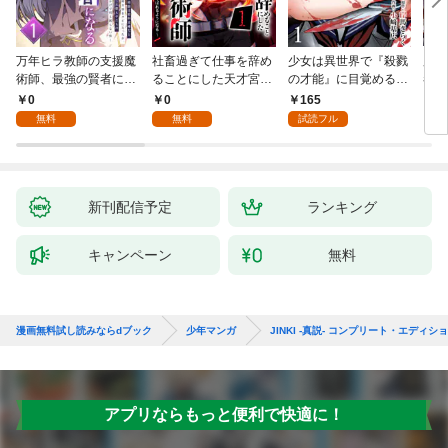
万年ヒラ教師の支援魔
社畜過ぎて仕事を辞め
少女は異世界で『殺戮
魔王
術師、最強の賢者にな
ることにした天才宮廷
の才能』に目覚める
者パ
る～不人気の支援魔術
魔術師～辺境の地でス
(話売り) #1
やっ
0
0
165
2
師は給料泥棒だと魔術
ローライフを夢見る
無料
無料
試読フル
大学をクビになった
が、不届き者を倒して
が、出世した元教え子
いたら『最果ての魔
たちのおかげで何も困
女』と呼ばれるように
らない件～ 第1話
なる～ 第1話
新刊配信予定
ランキング
キャンペーン
無料
漫画無料試し読みならdブック
少年マンガ
JINKI -真説- コンプリート・エディシ
アプリならもっと便利で快適に！