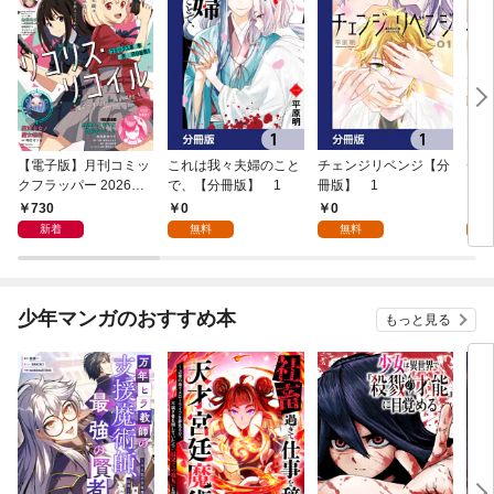
【電子版】月刊コミッ
これは我々夫婦のこと
チェンジリベンジ【分
チェ
クフラッパー 2026年9
で、【分冊版】 1
冊版】 1
月号
730
0
0
7
新着
無料
無料
試
少年マンガのおすすめ本
もっと見る