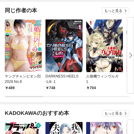
同じ作者の本
もっと見る
ヤングチャンピオン烈
DARKNESS HEELS
人狼機ウィンヴルガ
紫色
2026.No.8
‐Lili‐ 1
1
489
748
704
6
KADOKAWAのおすすめ本
もっと見る