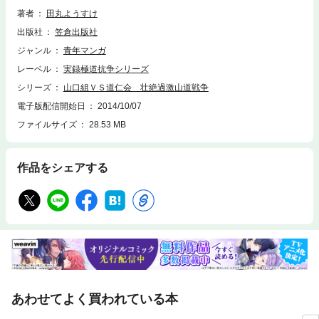
著者
田丸ようすけ
出版社
笠倉出版社
ジャンル
青年マンガ
レーベル
実録極道抗争シリーズ
シリーズ
山口組ＶＳ道仁会 壮絶過激山道戦争
電子版配信開始日
2014/10/07
ファイルサイズ
28.53 MB
作品をシェアする
あわせてよく買われている本