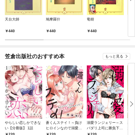
天台大師
鳩摩羅什
竜樹
アソ
440
440
440
4
笠倉出版社のおすすめ本
もっと見る
やらしい恋しかできな
蒼くんステイ！～負け
溺愛ランジェリー～ス
死に
い【分冊版】 1話
ヒロインなので溺愛に
パダリ上司に勝負下着
が毎
は不慣れです！？～
を見られたら淫靡な恋
れる
220
220
220
8