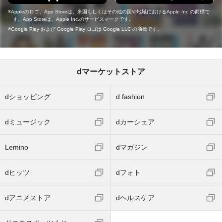
Appleのロゴ、App Storeは、米国もしくはその他の国や地域におけるApple Inc.の商標で
す。App Storeは、Apple Inc.のサービスマークです。
Google Play および Google Play ロゴは Google LLC の商標です。
dマーケットストア
dショッピング
d fashion
dミュージック
dカーシェア
Lemino
dマガジン
dヒッツ
dフォト
dアニメストア
dヘルスケア