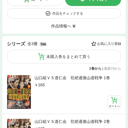
作品をチェックする
作品情報へ
全3冊
シリーズ
お気に入り登録
完結
未購入巻をまとめて買う
1巻から
|
最新刊から
山口組ＶＳ道仁会 壮絶過激山道戦争 1巻
165
カートへ
山口組ＶＳ道仁会 壮絶過激山道戦争 2巻