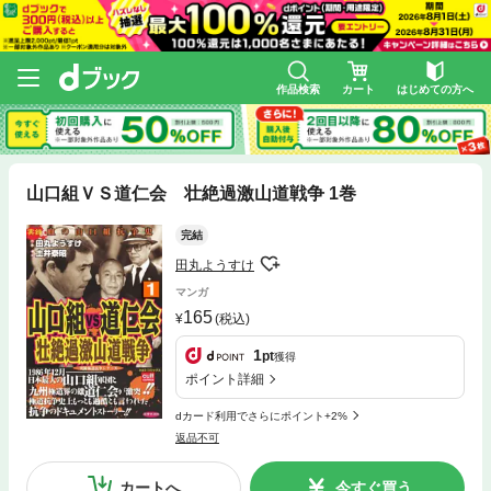
作品検索
カート
はじめての方へ
山口組ＶＳ道仁会 壮絶過激山道戦争 1巻
完結
田丸ようすけ
マンガ
165
(税込)
1
pt
獲得
ポイント詳細
dカード利用でさらにポイント+2%
返品不可
カートへ
今すぐ買う