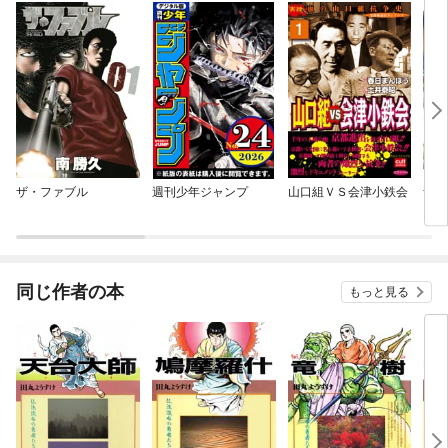
ザ・ファブル
週刊少年ジャンプ
山口組ＶＳ会津小鉄会
ザ・
ｅ 
ｏｎ
同じ作者の本
もっと見る