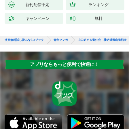
新刊配信予定
ランキング
キャンペーン
無料
漫画無料試し読みならdブック
青年マンガ
山口組ＶＳ道仁会 壮絶過激山道戦争
アプリならもっと便利で快適に！