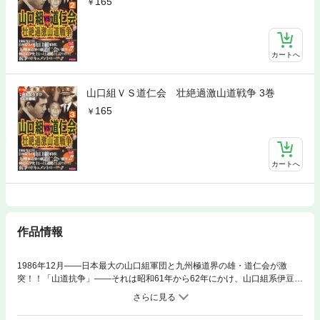
165
カートへ
山口組ＶＳ道仁会 壮絶過激山道戦争 3巻
165
カートへ
作品情報
1986年12月――日本最大の山口組軍団と九州極道界の雄・道仁会が激
突！！「山道抗争」――それは昭和61年から62年にかけ、山口組系伊豆組
及び稲葉一家と福岡・久留米市を本拠とする独立組織・道仁会との間で、
九州各地を舞台として戦われた大抗争だった。極道抗争史上もっとも過酷
とも言われた抗争のドキュメントストーリー！！