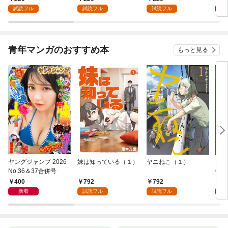
【分冊版】 1話
が始まった～【分冊
って
試読フル
試読フル
試読フル
版】 1話
青年マンガのおすすめ本
もっと見る
ヤングジャンプ 2026
妹は知っている（１）
ヤニねこ（１）
モー
No.36＆37合併号
6・3
日発
400
792
792
4
新着
試読フル
試読フル