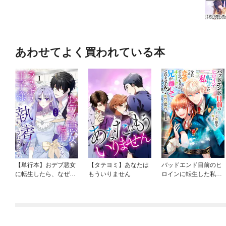
あわせてよく買われている本
【単行本】おデブ悪女
【タテヨミ】あなたは
バッドエンド目前のヒ
に転生したら、なぜか
もういりません
ロインに転生した私、
ラスボス王子様に執着
今世では恋愛するつも
されています
りがチートな兄が離し
てくれません！？@C
OMIC