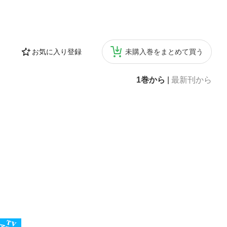
お気に入り登録
未購入巻をまとめて買う
1巻から
|
最新刊から