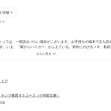
ト詳細
%
よっては、一部読みづらい場合がございます。お手持ちの端末で立ち読
す。いま、「駅からハイカー」がふえている。郊外にのびるＪＲ、私鉄
な装備の老若男女の姿が目につくようになってきた。健康によく、しか
スをオールカラーの地図と写真で紹介。さらに花・食・みやげ・温泉な
示。最寄駅の駅員さんや観光課の方のアドバイスも掲載、ハンディタイ
商品は紙の書籍のページを画像にした電子書籍です。文字サイズだけを
了承ください。 試し読みファイルにより、ご購入前にお手持ちの端末
トドア
イキング東西９５コース（小学館文庫）
/16