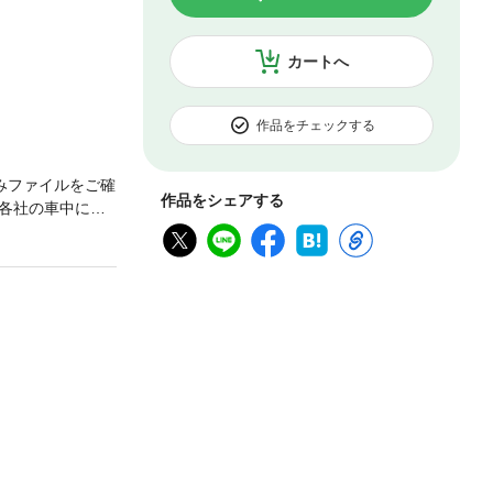
カートへ
作品をチェックする
みファイルをご確
作品をシェアする
各社の車中に
もお金がかから
どの情報をアイ
プながら、活用
拡大・縮小するこ
での表示をご確認