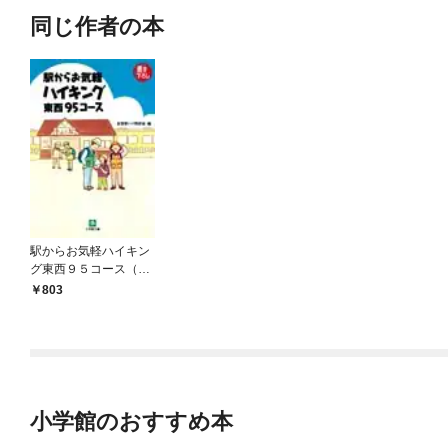
同じ作者の本
駅からお気軽ハイキン
グ東西９５コース（小
学館文庫）
803
小学館のおすすめ本