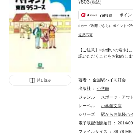
803
(税込)
ポイン
7
pt
獲得
dカード利用でさらにポイント+2
返品不可
【ご注意】※お使いの端末に
認いただくことをお勧めしま
は、土日を問わず、カラフル
ない。本書ではすべてのコー
コンと文字情報でスッキリ表
著者
全国駅ハイ同好会
試し読み
度の高さにビックリ。※この
とはできませんので、予めご
出版社
小学館
ください。
ジャンル
スポーツ・アウ
レーベル
小学館文庫
シリーズ
駅からお気軽ハ
電子版配信開始日
2014/09
ファイルサイズ
38.78 MB