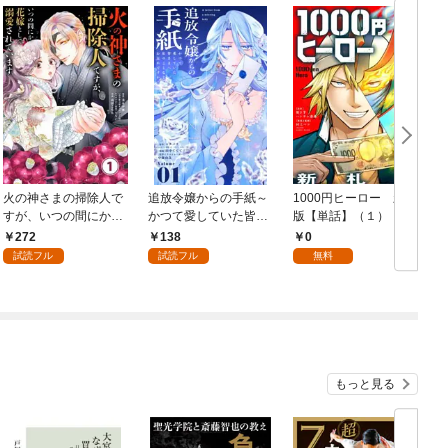
火の神さまの掃除人で
追放令嬢からの手紙～
1000円ヒーロー 新札
D
すが、いつの間にか花
かつて愛していた皆さ
版【単話】（１）
9
嫁として溺愛されてい
まへ 私のことなどお忘
272
138
0
ます【単話】（１）
れですか？～【単話】
試読フル
試読フル
無料
（１）
もっと見る