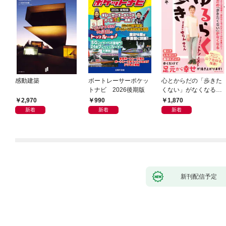
感動建築
ボートレーサーポケッ
心とからだの「歩きた
トナビ 2026後期版
くない」がなくなる
らせん流 ゆるらく歩
2,970
990
1,870
き
新着
新着
新着
新刊配信予定