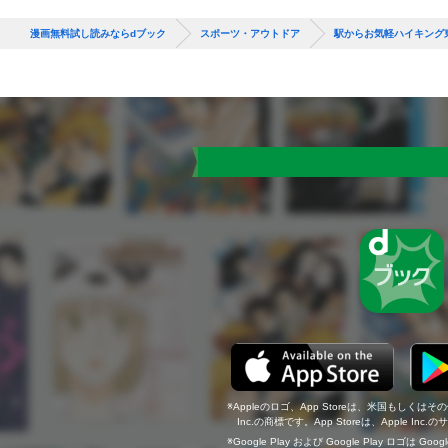
漫画無料試し読みならdブック
スポーツ・アウトドア
駅からお気軽ハイキング
Appleのロゴ、App Storeは、米国もしくはそ
Inc.の商標です。App Storeは、Apple In
Google Play および Google Play ロゴは Go