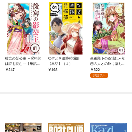
後宮の影公主 ～呪術師
なぞとき遺跡発掘部
皇弟殿下の薬湯妃～初
は謎を読む～【単話】
【単話】（１）
恋の人との駆け落ち先
（１）
は後宮でした～【単
322
247
198
話】（１）
試読フル