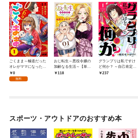
ごくまま～極道だった
おじ転生～悪役令嬢の
グランプリは私ですけ
オレがママになった話
加齢なる生活～【単
ど何か？ ～自己肯定モ
～【単話】（１）
話】（１）
ンスターのミスコン無
0
118
237
双～【単話】（１）
無料
スポーツ・アウトドアのおすすめ本