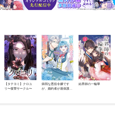
【タテヨミ】クロユ
病弱な悪役令嬢です
結界師の一輪華
リ〜復讐サークル〜
が、婚約者が過保護す
ぎて逃げ出したい(私た
ち犬猿の仲でしたよ
ね！？)