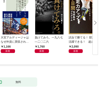
大宮アルディージャは
負けてみろ。一九八七
試合で勝てる！ 部活で
なぜ外資に買収された
―二〇二六
活躍できる！ 超走力
のか？～日本サッカー
アップ 7日間短期集中
1,166
1,760
2,090
とスポーツビジネスに
プログラム
新着
新着
新着
起きた「革命」～
無料