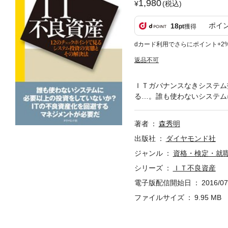
1,980
(税込)
ポイ
18
pt
獲得
dカード利用でさらにポイント+2
返品不可
ＩＴガバナンスなきシステム
る…。誰も使わないシステム
著者
森秀明
出版社
ダイヤモンド社
ジャンル
資格・検定・就
シリーズ
ＩＴ不良資産
電子版配信開始日
2016/07
ファイルサイズ
9.95 MB