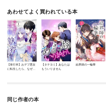
あわせてよく買われている本
【単行本】おデブ悪女
【タテヨミ】あなたは
結界師の一輪華
に転生したら、なぜか
もういりません
ラスボス王子様に執着
されています
同じ作者の本