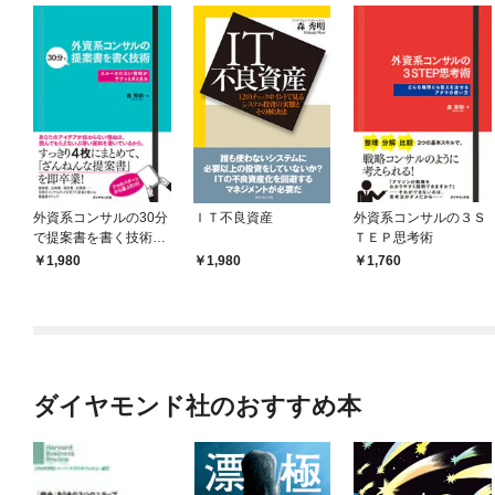
外資系コンサルの30分
ＩＴ不良資産
外資系コンサルの３Ｓ
で提案書を書く技術―
ＴＥＰ思考術
――スルーされない資
1,980
1,980
1,760
料がサクッとまとまる
ダイヤモンド社のおすすめ本