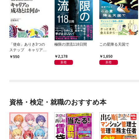
「使命」ありき3つの
極限の漂流118日間
この星降る天国で
ステップ キャリアの
成功とは何か
2,178
1,650
550
新着
新着
資格・検定・就職のおすすめ本