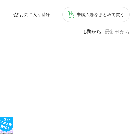
お気に入り登録
未購入巻をまとめて買う
1巻から
|
最新刊から