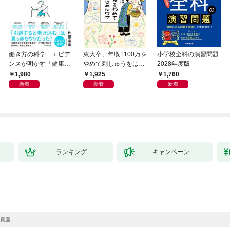
働き方の科学 エビデ
東大卒、年収1100万を
小学校全科の演習問題
ンスが明かす「健康」
やめて刺しゅうをはじ
2028年度版
も「生産性」も手に入
めたワケ 冷めたまま働
1,980
1,925
1,760
れる方法
きつづける前に
新着
新着
新着
ランキング
キャンペーン
資産