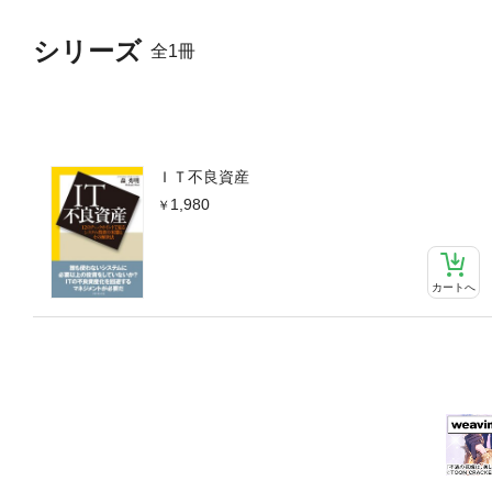
シリーズ
全1冊
ＩＴ不良資産
1,980
カートへ