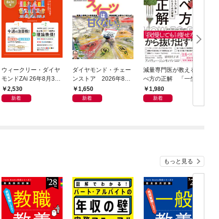
ウィークリー・ダイヤ
ダイヤモンド・チェー
減量専門医が教える 食
モンドZAi 26年8月3日
ンストア 2026年8月
べ方の正解 「一生太
号
1日・15日号
らない体」を手に入れ
2,530
1,650
1,980
るための習慣
新着
新着
新着
もっと見る