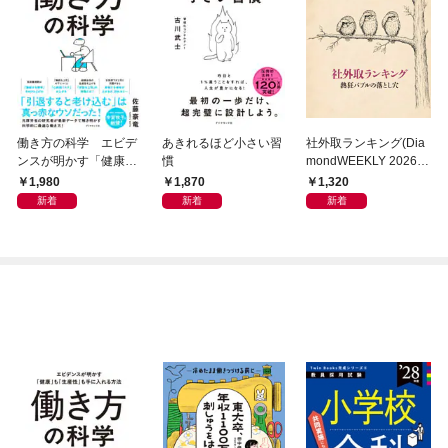
働き方の科学 エビデ
あきれるほど小さい習
社外取ランキング(Dia
ンスが明かす「健康」
慣
mondWEEKLY 2026年
も「生産性」も手に入
8/8・15合併号)
1,980
1,870
1,320
れる方法
新着
新着
新着