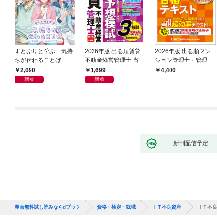
すとぷりと学ぶ 気持
2026年版 出る順賃貸
2026年版 出る順マン
ちが伝わることば
不動産経営管理士 当た
ション管理士・管理業
る！直前予想模試
務主任者 合格テキスト
2,090
1,699
4,400
新着
新着
新刊配信予定
漫画無料試し読みならdブック
資格・検定・就職
ＩＴ不良資産
ＩＴ不良