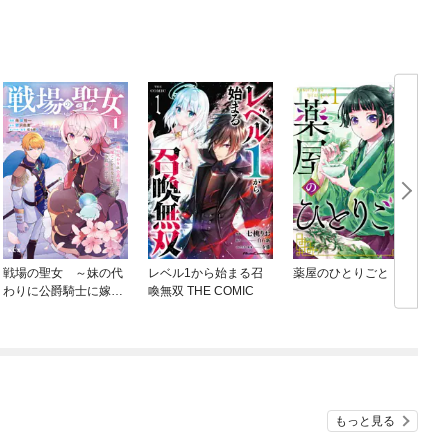
戦場の聖女 ～妹の代
レベル1から始まる召
薬屋のひとりごと
わりに公爵騎士に嫁ぐ
喚無双 THE COMIC
ことになりましたが、
今は幸せです～
もっと見る