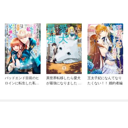
バッドエンド目前のヒ
異世界転移したら愛犬
王太子妃になんてなり
ロインに転生した私、
が最強になりました ～
たくない！！ 婚約者編
今世では恋愛するつも
シルバーフェンリルと
りがチートな兄が離し
俺が異世界暮らしを始
てくれません！？@C
めたら～ THE COMIC
OMIC