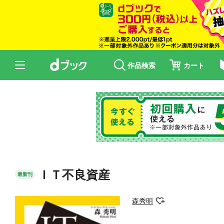
作品検索
カート
ＩＴ不良資産
最新刊
森秀明