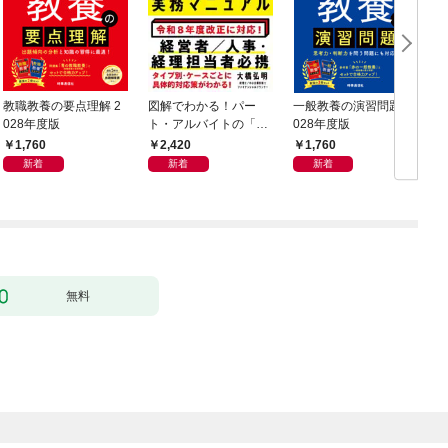
教職教養の要点理解 2
図解でわかる！パー
一般教養の演習問題 2
028年度版
ト・アルバイトの「年
028年度版
0
収の壁」実務マニュア
1,760
2,420
1,760
ル
新着
新着
新着
無料