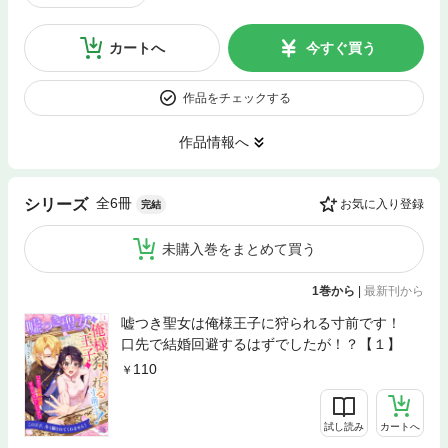
カートへ
今すぐ買う
作品をチェックする
作品情報へ
全6冊
シリーズ
お気に入り登録
完結
未購入巻をまとめて買う
1巻から
|
最新刊から
嘘つき聖女は俺様王子に狩られる寸前です！
口先で結婚回避するはずでしたが！？【１】
110
試し読み
カートへ