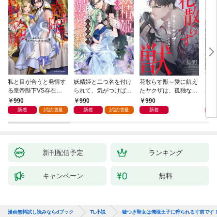
私と目が合うと発情す
妖精姫と二つ名を付け
花散らす獣～愛に飢え
男を
る皇帝陛下VS存在感
られて、気がつけば王
たヤクザは、孤独な私
が、
ゼロの甘イキ令嬢 両
太子殿下に溺愛されて
をかき乱す～
護衛
990
990
990
6
想いなのに見つめ合う
います【dエディショ
誘惑
新着
試読増量
新着
試読増量
新着
ことができません【d
ン】
エディション】
新刊配信予定
ランキング
キャンペーン
無料
漫画無料試し読みならdブック
TL小説
嘘つき聖女は俺様王子に狩られる寸前です