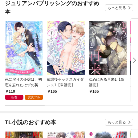
ジュリアンパブリッシングのおすすめ
もっと見る
本
死に戻りの令嬢は、初
放課後セックスガイダ
ゆめにみる再来1【単
マジ
恋を忘れたはずの英雄
ンス1【単話売】
話売】
ん・
騎士から一途に愛され
話売
110
165
165
2
る【１】
新着
試読フル
TL小説のおすすめ本
もっと見る