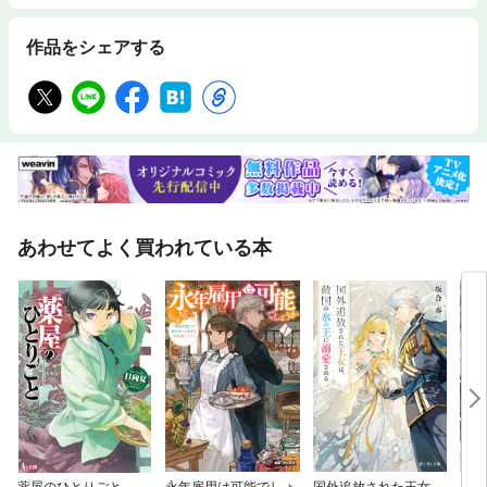
作品をシェアする
あわせてよく買われている本
薬屋のひとりごと
永年雇用は可能でしょ
国外追放された王女
やけ