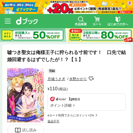
作品検索
カート
はじめての方へ
嘘つき聖女は俺様王子に狩られる寸前です！ 口先で結
婚回避するはずでしたが！？【１】
完結
月城うさぎ
水野かがり
110
(税込)
1
pt
獲得
ポイント詳細
dカード利用でさらにポイント+2%
返品不可
試し読み