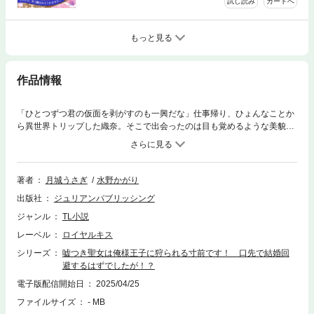
試し読み
カートへ
もっと見る
作品情報
「ひとつずつ君の仮面を剥がすのも一興だな」仕事帰り、ひょんなことか
ら異世界トリップした織奈。そこで出会ったのは目も覚めるような美貌の
王子！ 何と彼は最も自分と相性のいい『運命の花嫁』を得られる魔法を
使い彼女を召喚したという。けれど織奈は25歳、そんな夢物語に乗れる年
ではない。何とか穏便に断ろうと、45歳既婚（超若作り設定）と嘘を吐き
何かの間違いと言い張るものの、王子――エミールはとってもいい笑顔
著者
月城うさぎ
水野かがり
で、間違いか否か見定めるまで異世界にいるよう要求してきて――。やむ
出版社
ジュリアンパブリッシング
なく“異世界から来た聖女”という体で滞在するも、真実を見抜こうとする
俺様王子との腹の探り合いで心が休まらない。やがて焦れたエミールは、
ジャンル
TL小説
とんでもない手段で織奈の心と身体に訴えてきて――!?※全1～6話のお得
レーベル
ロイヤルキス
なセット版もご用意しております。是非そちらもご確認ください。
シリーズ
嘘つき聖女は俺様王子に狩られる寸前です！ 口先で結婚回
避するはずでしたが！？
電子版配信開始日
2025/04/25
ファイルサイズ
- MB