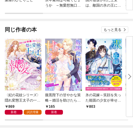
うか ～無愛想無口な
は、敵国の氷の王に溺
夜逃
魔法使いと始める再就
愛される
下の
職ライフ～
同じ作者の本
もっと見る
〈妃の花紋シリーズ〉
腹黒陛下の甘やかな策
氷の花嫁～笑顔を失っ
断罪
隠れ変態王太子の一途
略～婚活を助けたらプ
た能面の少女が幸せに
た母
な執愛～運命の令嬢は
ロポーズされまし
なるまで～
家を
869
165
803
7
甘い罠から逃げられま
た！？～【分冊版】1
子と
新着
試読増量
新着
せん！～【SS付】
話
転生
画～