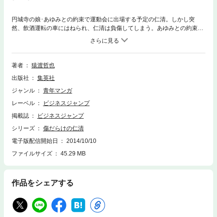
円城寺の娘･あゆみとの約束で運動会に出場する予定の仁清。しかし突
然、飲酒運転の車にはねられ、仁清は負傷してしまう。あゆみとの約束を
前に仁清は…!? 一家の大黒柱をなくした円城寺家で、”家族”を守るために
漢･仁清が奮闘する!! 身を挺して、道を拓く熱きドラマ8編収録!!
著者
猿渡哲也
出版社
集英社
ジャンル
青年マンガ
レーベル
ビジネスジャンプ
掲載誌
ビジネスジャンプ
シリーズ
傷だらけの仁清
電子版配信開始日
2014/10/10
ファイルサイズ
45.29 MB
作品をシェアする