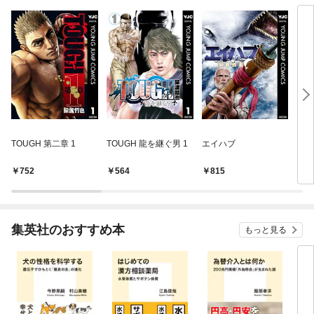
TOUGH 第二章 1
TOUGH 龍を継ぐ男 1
エイハブ
ドッ
（１
752
564
815
6
集英社のおすすめ本
もっと見る