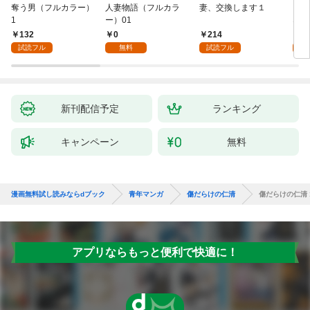
奪う男（フルカラー）
人妻物語（フルカラ
妻、交換します１
ごめ
1
ー）01
ない
132
0
214
1
試読フル
無料
試読フル
試
新刊配信予定
ランキング
キャンペーン
無料
漫画無料試し読みならdブック
青年マンガ
傷だらけの仁清
傷だらけの仁清 
アプリならもっと便利で快適に！