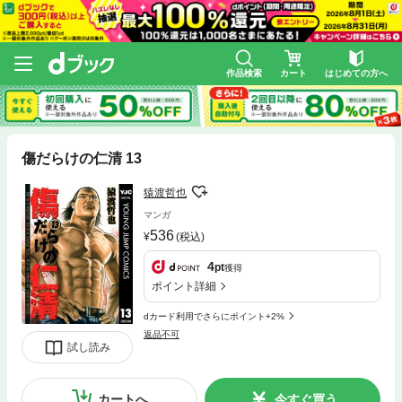
作品検索
カート
はじめての方へ
傷だらけの仁清 13
猿渡哲也
マンガ
536
(税込)
4
pt
獲得
ポイント詳細
dカード利用でさらにポイント+2%
返品不可
試し読み
カートへ
今すぐ買う