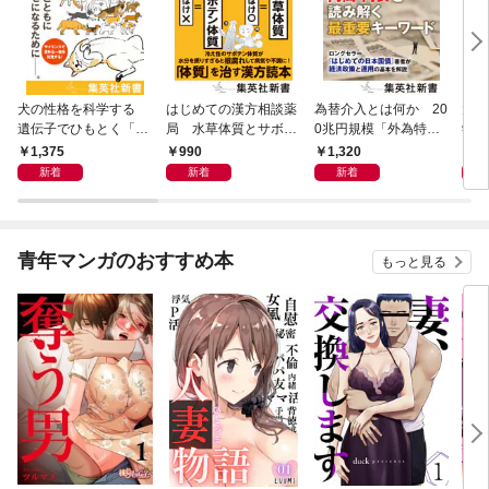
犬の性格を科学する
はじめての漢方相談薬
為替介入とは何か 20
大江
遺伝子でひもとく「最
局 水草体質とサボテ
0兆円規模「外為特
学と
良の友」の進化
ン体質
会」が生まれた謎
から
1,375
990
1,320
1,
新着
新着
新着
青年マンガのおすすめ本
もっと見る