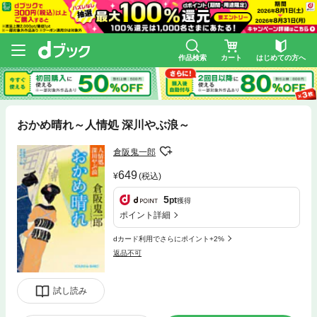
作品検索
カート
はじめての方へ
おかめ晴れ～人情処 深川やぶ浪～
倉阪鬼一郎
649
(税込)
5
pt
獲得
ポイント詳細
dカード利用でさらにポイント+2%
返品不可
試し読み