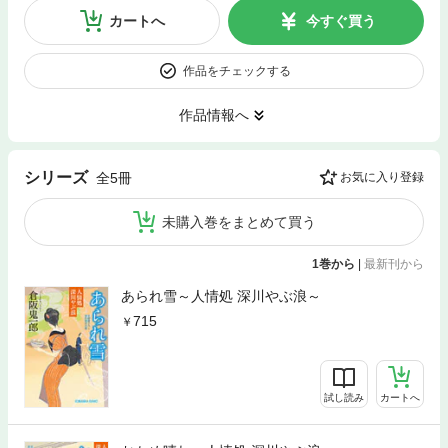
カートへ
今すぐ買う
作品をチェックする
作品情報へ
シリーズ
全5冊
お気に入り登録
未購入巻をまとめて買う
1巻から
|
最新刊から
あられ雪～人情処 深川やぶ浪～
715
試し読み
カートへ