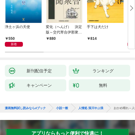
浄土ヶ浜の天使
変化（へんげ） 決定
手下は犬だけ
マリ
版～交代寄合伊那衆異
聞（1）～
550
1,
880
814
新着
新刊配信予定
ランキング
キャンペーン
無料
漫画無料試し読みならdブック
小説一般
人情処 深川やぶ浪
おかめ晴れ～人
アプリならもっと便利で快適に！