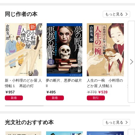
同じ作者の本
もっと見る
新・小料理のどか屋 人
夢の断片、悪夢の破片
人生の一椀 小料理の
クラ
情帖１ 再起の灯
Ⅱ
どか屋 人情帖１
泳ぐ
百番
957
495
770
539
7
新着
新着
割引
光文社のおすすめ本
もっと見る