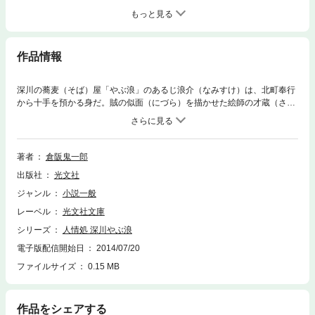
もっと見る
作品情報
深川の蕎麦（そば）屋「やぶ浪」のあるじ浪介（なみすけ）は、北町奉行
から十手を預かる身だ。賊の似面（にづら）を描かせた絵師の才蔵（さい
ぞう）は、目を瞠（みは）る腕前で、評判は上がるばかり。ところが、そ
の顔から憂いの陰が消えることはなかった。浪介と女房のおぎんは、才蔵
が家族と離れ離れになったいきさつを聞き、ひと肌脱ぐことを思いつく―
―。（表題作） 人情と味。温かな余韻が残るシリーズ第2弾！
著者
倉阪鬼一郎
出版社
光文社
ジャンル
小説一般
レーベル
光文社文庫
シリーズ
人情処 深川やぶ浪
電子版配信開始日
2014/07/20
ファイルサイズ
0.15 MB
作品をシェアする