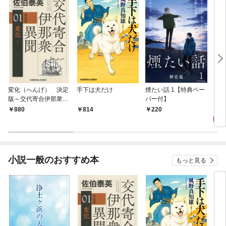
変化（へんげ） 決定
手下は犬だけ
煙たい話 1【特典ペー
マリ
版～交代寄合伊那衆異
パー付】
聞（1）～
1,
880
814
220
小説一般のおすすめ本
もっと見る