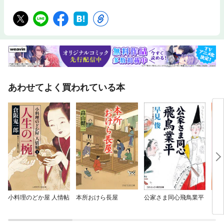
あわせてよく買われている本
小料理のどか屋 人情帖
本所おけら長屋
公家さま同心飛鳥業平
お鳥