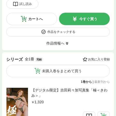
試し読み
カートへ
今すぐ買う
作品をチェックする
作品情報へ
全1冊
シリーズ
お気に入り登録
完結
未購入巻をまとめて買う
1巻から
|
最新刊から
【デジタル限定】吉田莉々加写真集「極＜きわ
み＞」
1,320