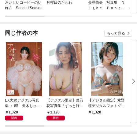
おいしいコーヒーのい
月曜日のたわわ
長澤奈央 写真集 Ｎ
【増
れ方 Second Season
ｉｇｈｔ Ｐａｎｔｈ
ゆめ
ｅｒ
同じ作者の本
もっと見る
EX大衆デジタル写真
【デジタル限定】菜乃
【デジタル限定】水野
一ノ
集 ： 85 天木じゅん
花写真集「ずっと好き
瞳デジタルフォトグラ
ラス
「The Graduation Pal
だった」
フ「キラキラ揺れる」
集「
1,320
1,320
1,320
1,
ette」
～pr
新着
新着