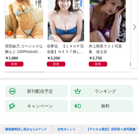
澄田綾乃 ゴージャスな
谷夢花 【１４０Ｐ完
井上晴美ラスト写真
似鳥
胸もと 100PhotosDX
全版】ＮＥＸＴ推しガ
集 或る女
Ｌ
[sabra net e-Book]
ール！ １～４ ヤン
ＦＲ
1,980
2,200
2,750
2,
マガデジタル写真集
写真
新着
新着
新着
新刊配信予定
ランキング
キャンペーン
無料
漫画無料試し読みならdブック
女性タレント
【デジタル限定】吉田莉々加写真集