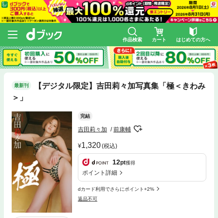
作品検索
カート
はじめての方へ
【デジタル限定】吉田莉々加写真集「極＜きわみ
最新刊
＞」
完結
吉田莉々加
前康輔
1,320
(税込)
12
pt
獲得
ポイント詳細
dカード利用でさらにポイント+2%
返品不可