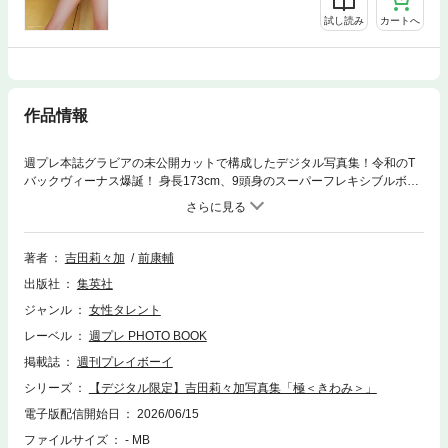
試し読み
カートへ
作品情報
週プレ本誌グラビアの未公開カットで構成したデジタル写真集！令和のT
バックヴィーナス爆誕！ 身長173cm、9頭身のスーパーフレキシブルボデ
ィでグラビア界を騒がせる元タカラジェンヌ・吉田莉々加がワイルドにギ
ラギラと、大胆すぎる姿を初披露！ どこから撮ってもパーフェクトすぎる
彼女の美しさを5着の衣装で存分に撮影。セクシーでカッコよくあでやか
に。美脚も美尻も美バストも美フェイスも堪能できる一冊。これぞまさに
著者
吉田莉々加
前康輔
イイ女の極！
出版社
集英社
ジャンル
女性タレント
レーベル
週プレ PHOTO BOOK
掲載誌
週刊プレイボーイ
シリーズ
【デジタル限定】吉田莉々加写真集「極＜きわみ＞」
電子版配信開始日
2026/06/15
ファイルサイズ
- MB