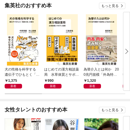
集英社のおすすめ本
もっと見る
犬の性格を科学する
はじめての漢方相談薬
為替介入とは何か 20
大江
遺伝子でひもとく「最
局 水草体質とサボテ
0兆円規模「外為特
学と
良の友」の進化
ン体質
会」が生まれた謎
から
1,375
990
1,320
1,
新着
新着
新着
女性タレントのおすすめ本
もっと見る