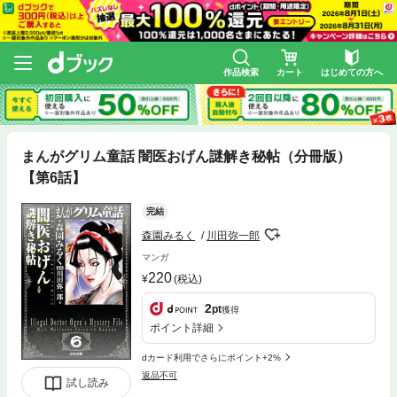
作品検索
カート
はじめての方へ
まんがグリム童話 闇医おげん謎解き秘帖（分冊版）
【第6話】
完結
森園みるく
川田弥一郎
マンガ
220
(税込)
2
pt
獲得
ポイント詳細
dカード利用でさらにポイント+2%
返品不可
試し読み