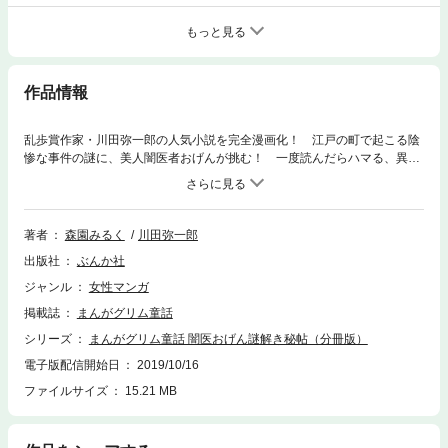
もっと見る
作品情報
乱歩賞作家・川田弥一郎の人気小説を完全漫画化！ 江戸の町で起こる陰
惨な事件の謎に、美人闇医者おげんが挑む！ 一度読んだらハマる、異色
のお江戸医療ミステリー！
著者
森園みるく
川田弥一郎
出版社
ぶんか社
ジャンル
女性マンガ
掲載誌
まんがグリム童話
シリーズ
まんがグリム童話 闇医おげん謎解き秘帖（分冊版）
電子版配信開始日
2019/10/16
ファイルサイズ
15.21 MB