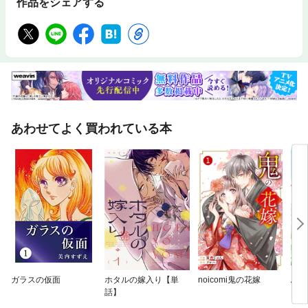
作品をシェアする
あわせてよく買われている本
ガラスの仮面
ホタルの嫁入り【単
noicomi鬼の花嫁
ふつ
話】