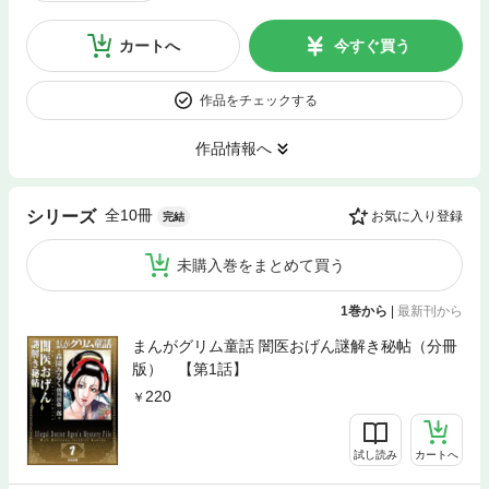
カートへ
今すぐ買う
作品をチェックする
作品情報へ
全10冊
シリーズ
お気に入り登録
完結
未購入巻をまとめて買う
1巻から
|
最新刊から
まんがグリム童話 闇医おげん謎解き秘帖（分冊
版） 【第1話】
220
試し読み
カートへ