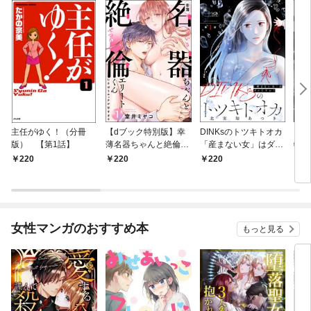
主任がゆく！（分冊
【dブック特別版】幸
DINKsのトツキトオカ
【d
版） 【第1話】
薄名器ちゃんと絶倫エ
「産まない女」はダメ
物伯
リートくん むさぼりエ
ですか？（分冊版）
嬢は
220
220
220
2
ッチが甘すぎる（分冊
【第1話】
（分
版） 【第1話】
話】
女性マンガのおすすめ本
もっと見る