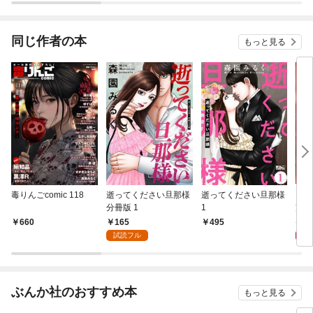
同じ作者の本
もっと見る
毒りんごcomic 118
逝ってください旦那様
逝ってください旦那様
メデ
分冊版 1
1
完全
165
5
660
495
試読フル
ぶんか社のおすすめ本
もっと見る