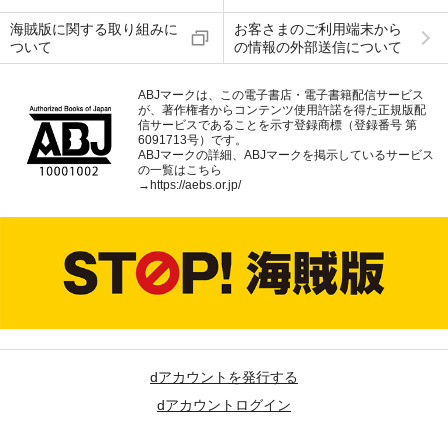
海賊版に関する取り組みに
お客さまのご利用端末から
ついて
の情報の外部送信について
ABJマークは、この電子書店・電子書籍配信サービス
が、著作権者からコンテンツ使用許諾を得た正規版配
信サービスであることを示す登録商標（登録番号 第
6091713号）です。
ABJマークの詳細、ABJマークを掲示しているサービス
の一覧はこちら
→
https://aebs.or.jp/
dアカウントを発行する
dアカウントログイン