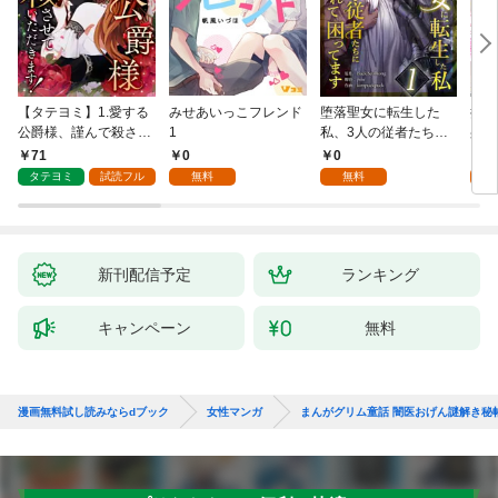
【タテヨミ】1.愛する
みせあいっこフレンド
堕落聖女に転生した
授か
公爵様、謹んで殺させ
1
私、3人の従者たちに
身籠
ていただきます！
抱かれて困ってます 第
して
71
0
0
2
1話
タテヨミ
試読フル
無料
無料
試
新刊配信予定
ランキング
キャンペーン
無料
漫画無料試し読みならdブック
女性マンガ
まんがグリム童話 闇医おげん謎解き秘