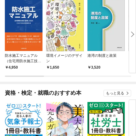
防水施工マニュアル
環境イメージのデザイ
港湾の制度と政策
「解
（住宅用防水施工技
ン
る
術）2026
4,950
1,650
3,520
3,
資格・検定・就職のおすすめ本
もっと見る