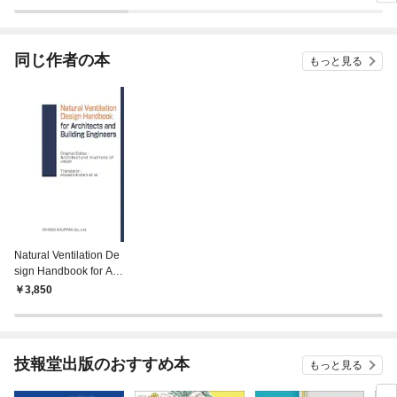
ラスボス王子様に執着
ぎて逃げ出したい(私
されています
たち犬猿の仲でしたよ
ね！？)
同じ作者の本
もっと見る
Natural Ventilation De
sign Handbook for Arc
hitects and Building E
3,850
ngineers
技報堂出版のおすすめ本
もっと見る