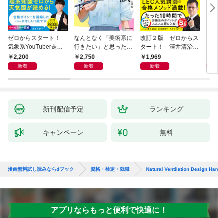
ゼロからスタート！
なんとなく「美術系に
改訂２版 ゼロからス
らく
気象系YouTuber走る
行きたい」と思ったと
タート！ 澤井清治の
ー 
人参の気象予報士１冊
きに読む 美大入試完
社労士１冊目の教科書
験２
2,200
2,750
1,969
1,
目の教科書
全ガイド
新着
新着
新着
新刊配信予定
ランキング
キャンペーン
無料
漫画無料試し読みならdブック
資格・検定・就職
Natural Ventilation Design Ha
アプリならもっと便利で快適に！