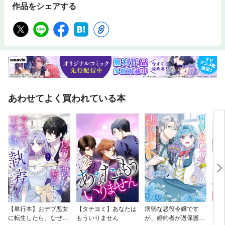
作品をシェアする
あわせてよく買われている本
【単行本】おデブ悪女
【タテヨミ】あなたは
病弱な悪役令嬢です
公爵
に転生したら、なぜか
もういりません
が、婚約者が過保護す
当た