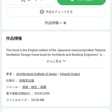
作品をチェックする
作品情報へ
作品情報
This book is the English edition of the Japanese manuscript titled "Natural
Ventilation Design Hand-book for Architects and Building Engineers " pub
lished in September of 2013. As a treatment of natural ventilation designs
for non-residential buildings, the book took up the most current cases and
systematically shined a light on design flowcharts and checklists, design
methods, calculation methods, and other useful topics available nowhere
著者
Architectural Institute of Japan
Hisashi Kotani
else in the world.
出版社
技報堂出版
ジャンル
資格・検定・就職
電子版配信開始日
2016/12/05
ファイルサイズ
59.09 MB