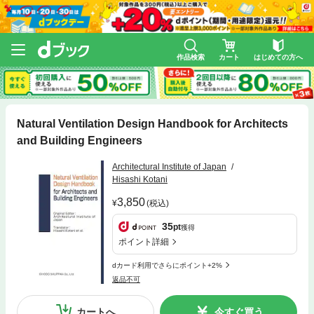
作品検索
カート
はじめての方へ
Natural Ventilation Design Handbook for Architects
and Building Engineers
Architectural Institute of Japan
Hisashi Kotani
3,850
(税込)
35
pt
獲得
ポイント詳細
dカード利用でさらにポイント+2%
返品不可
カートへ
今すぐ買う