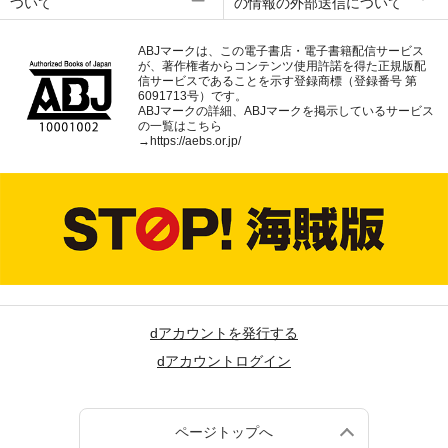
ついて
の情報の外部送信について
ABJマークは、この電子書店・電子書籍配信サービス
が、著作権者からコンテンツ使用許諾を得た正規版配
信サービスであることを示す登録商標（登録番号 第
6091713号）です。
ABJマークの詳細、ABJマークを掲示しているサービス
の一覧はこちら
→
https://aebs.or.jp/
dアカウントを発行する
dアカウントログイン
ページトップへ