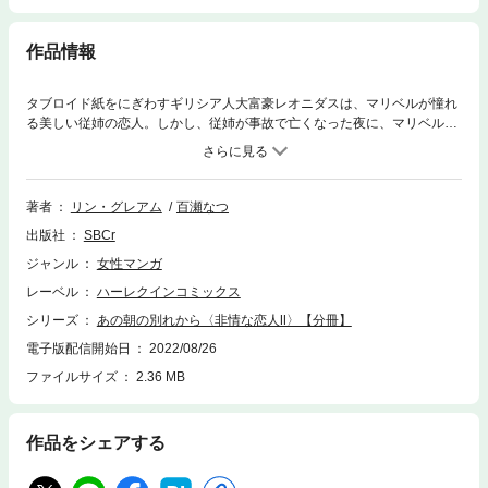
作品情報
タブロイド紙をにぎわすギリシア人大富豪レオニダスは、マリベルが憧れ
る美しい従姉の恋人。しかし、従姉が事故で亡くなった夜に、マリベルは
彼と一夜かぎりの熱い愛を交わしてしまう！ 従姉の貧弱な代用品だとわか
っていながらも、その朝の冷たい別れに絶望するマリベル。２年ぶりに彼
と再会するが、彼女には決して知られてはいけない秘密があった。それは
――「君は僕の子を産んだんだね」しかも、その事実がパパラッチにより
著者
リン・グレアム
百瀬なつ
世界中に報道されてしまい…!?
出版社
SBCr
ジャンル
女性マンガ
レーベル
ハーレクインコミックス
シリーズ
あの朝の別れから〈非情な恋人Ⅱ〉【分冊】
電子版配信開始日
2022/08/26
ファイルサイズ
2.36 MB
作品をシェアする