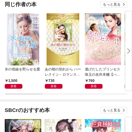
同じ作者の本
もっと見る
氷の視線を黙らせる愛
あの朝の別れから ハー
逃げだしたプリンセス
【単
レクイン・ロマンス・
珠玉の名作本棚【ハー
推し
プレミアム～リン・グ
レクイン文庫版】
第1
1,500
730
760
0
レアム・ベスト・セレ
新着
新着
新着
クション～【ハーレク
イン・プレゼンツ作家
シリーズ別冊版】
SBCrのおすすめ本
もっと見る