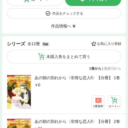
作品をチェックする
作品情報へ
全12冊
シリーズ
お気に入り登録
完結
未購入巻をまとめて買う
1巻から
|
最新刊から
あの朝の別れから〈非情な恋人Ⅱ〉【分冊】 1巻
0
1冊無料
カートへ
あの朝の別れから〈非情な恋人Ⅱ〉【分冊】 2巻