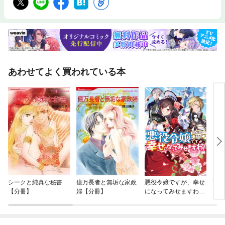
あわせてよく買われている本
シークと純真な秘書
億万長者と無垢な家政
悪役令嬢ですが、幸せ
百花
【分冊】
婦【分冊】
になってみせますわ！
アンソロジーコミッ
ク