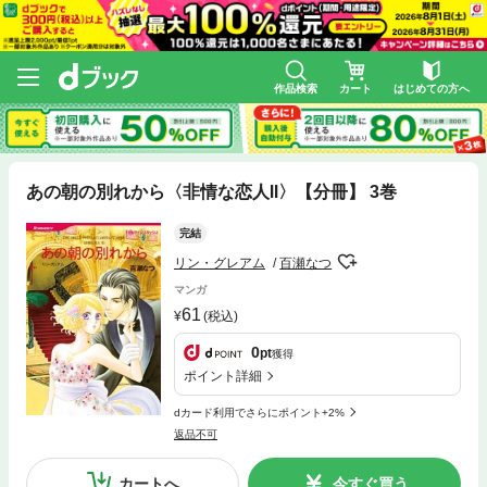
作品検索
カート
はじめての方へ
あの朝の別れから〈非情な恋人Ⅱ〉【分冊】 3巻
完結
リン・グレアム
百瀬なつ
マンガ
61
(税込)
0
pt
獲得
ポイント詳細
dカード利用でさらにポイント+2%
返品不可
カートへ
今すぐ買う