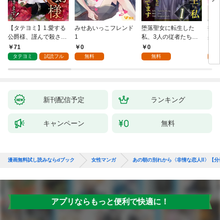
【タテヨミ】1.愛する
みせあいっこフレンド
堕落聖女に転生した
授か
公爵様、謹んで殺させ
1
私、3人の従者たちに
身籠
ていただきます！
抱かれて困ってます 第
して
71
0
0
2
1話
タテヨミ
試読フル
無料
無料
試
新刊配信予定
ランキング
キャンペーン
無料
漫画無料試し読みならdブック
女性マンガ
あの朝の別れから〈非情な恋人Ⅱ〉【分
アプリならもっと便利で快適に！