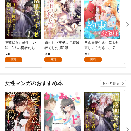
堕落聖女に転生した
婚約した王子は元暗殺
三食昼寝付き生活を約
絶対
私、3人の従者たちに
者でした 第1話
束してください、公爵
嬢は
抱かれて困ってます 第
様 1話
行本
0
0
0
7
1話
無料
無料
無料
試
女性マンガのおすすめ本
もっと見る