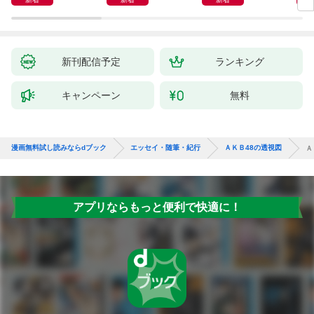
新刊配信予定
ランキング
キャンペーン
無料
漫画無料試し読みならdブック
エッセイ・随筆・紀行
ＡＫＢ48の透視図
Ａ
アプリならもっと便利で快適に！