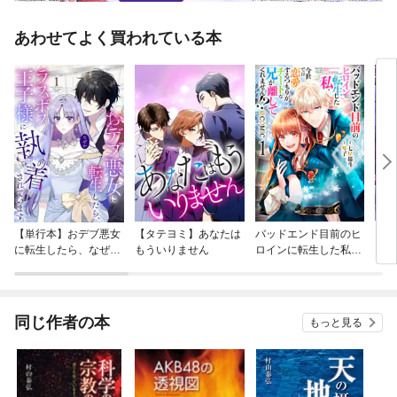
あわせてよく買われている本
【単行本】おデブ悪女
【タテヨミ】あなたは
バッドエンド目前のヒ
【タ
に転生したら、なぜか
もういりません
ロインに転生した私、
リ〜
ラスボス王子様に執着
今世では恋愛するつも
されています
りがチートな兄が離し
てくれません！？@C
OMIC
同じ作者の本
もっと見る