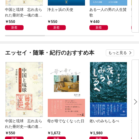
中国と琉球 忘れ去ら
浄土ヶ浜の天使
ある一人の男の人生賛
晩鐘
れた冊封史―魂の進化
歌
パク
―
550
550
440
1,
新着
新着
新着
エッセイ・随筆・紀行のおすすめ本
もっと見る
中国と琉球 忘れ去ら
母が母でなくなった日
老いのみちしるべ
激闘
れた冊封史―魂の進化
大然
―
ップ
550
1,672
1,980
2
新着
新着
新着