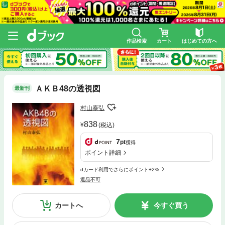
作品検索
カート
はじめての方へ
ＡＫＢ48の透視図
最新刊
村山泰弘
838
(税込)
7
pt
獲得
ポイント詳細
dカード利用でさらにポイント+2%
返品不可
カートへ
今すぐ買う