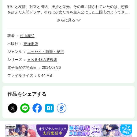
戦いと友情、対立と団結、挫折と栄光。その道に隠されていたのは、想像
を超えた人間ドラマ。それは少女たちを主人公にした三国志のようでさえ
あって「たかがアイドルの話」と侮っている人ほど、知った後の衝撃と感
動は大きい。
著者
村山泰弘
出版社
東洋出版
ジャンル
エッセイ・随筆・紀行
シリーズ
ＡＫＢ48の透視図
電子版配信開始日
2014/08/26
ファイルサイズ
0.44 MB
作品をシェアする