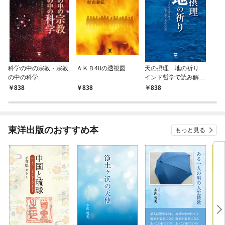
科学の中の宗教・宗教
ＡＫＢ48の透視図
天の摂理 地の祈り
の中の科学
インド哲学で読み解
く、原発の過ち・再生
838
838
838
への道
東洋出版のおすすめ本
もっと見る