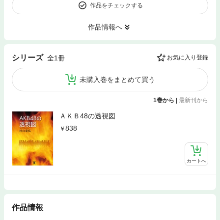
作品をチェックする
作品情報へ
シリーズ
全1冊
お気に入り登録
未購入巻をまとめて買う
1巻から
|
最新刊から
ＡＫＢ48の透視図
838
カートへ
作品情報