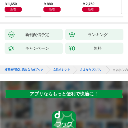
中。」
「あなたに触れたい」
ｅ 
1,650
880
2,750
1,
featuring 三島ゆう
ｉｒ
新着
新着
新着
新刊配信予定
ランキング
キャンペーン
無料
漫画無料試し読みならdブック
女性タレント
さよならブルマ。
さよならブ
アプリならもっと便利で快適に！