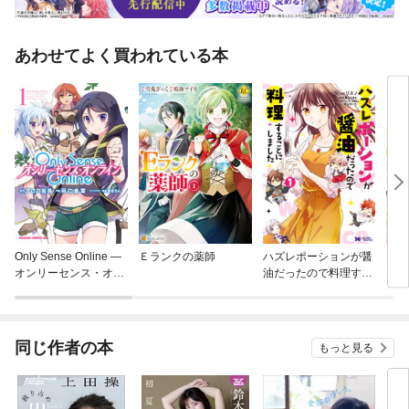
あわせてよく買われている本
Only Sense Online —
Ｅランクの薬師
ハズレポーションが醤
Ber
オンリーセンス・オン
油だったので料理する
なん
ライン—
ことにしました（コミ
～ち
ック）
らし
キル
同じ作者の本
もっと見る