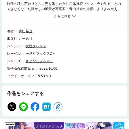
時代の移り変わりと共に姿を消した女性用体操着ブルマ。今や見ることの
できなくなった懐かしの風景が写真家・青山裕企の撮影によりよみがえ
る。少女とブルマ。心に刻む永遠のノスタルジック写真集。
著者
青山裕企
出版社
一迅社
ジャンル
女性タレント
レーベル
一迅社ブックスDF
シリーズ
さよならブルマ。
電子版配信開始日
2022/10/06
ファイルサイズ
15.53 MB
作品をシェアする