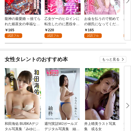
龍神の最愛婚 ～捨てら
乙女ゲーのヒロインに
お金を払うので初めて
恋を
れた姫巫女の幸福な嫁
転生したのに悪役令嬢
の彼氏になってくださ
スが
入り～: 1
の弟（攻略対象外）に
い: 1
溺愛
165
220
165
2
執着えっちされるんで
試読フル
試読フル
試読フル
試
すが！？: 1
女性タレントのおすすめ本
もっと見る
和田海佑 BUBKAデジ
週刊実話WJガールズ
井上晴美ラスト写真
井上
タル写真集「みゆに夢
デジタル写真集 紬柊
集 或る女
集 