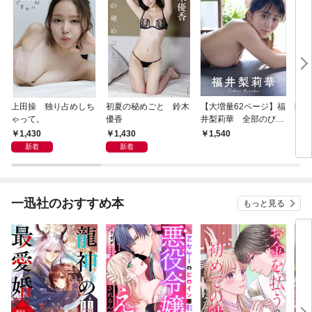
上田操 独り占めしち
初夏の秘めごと 鈴木
【大増量62ページ】福
開花
ゃって。
優香
井梨莉華 全部のびし
ろ。
1,430
1,430
1,540
1,
新着
新着
一迅社のおすすめ本
もっと見る