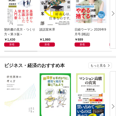
契約書の見方・つくり
談話室米澤
日経ウーマン 2026年9
日経
方＜第３版＞
月号 [雑誌]
ト！
【表
1,430
1,980
889
8
新着
新着
新着
ビジネス・経済のおすすめ本
もっと見る