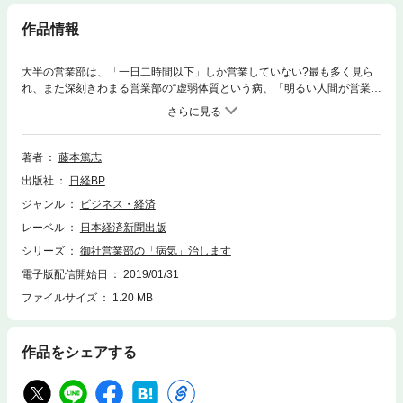
作品情報
大半の営業部は、「一日二時間以下」しか営業していない?最も多く見ら
れ、また深刻きわまる営業部の“虚弱体質という病、「明るい人間が営業向
き」「営業マンは現場で育つ」など、思い込みにとらわれることで停滞す
る“風評妄信という病、安定した受注がある顧客をベテラン営業マンががっ
ちりつかんで放さない「打ち出の小槌を手放さない」、という病、人手不
足を言い訳に、内勤ばかりで足を動かさない“メタボという病――。著者が
著者
藤本篤志
コンサル現場で出会った事例をもとに、営業部が陥りやすい組織の病理を
出版社
日経BP
解剖、会社の売り上げを向上させる具体的な処方箋を示す。
ジャンル
ビジネス・経済
レーベル
日本経済新聞出版
シリーズ
御社営業部の「病気」治します
電子版配信開始日
2019/01/31
ファイルサイズ
1.20 MB
作品をシェアする