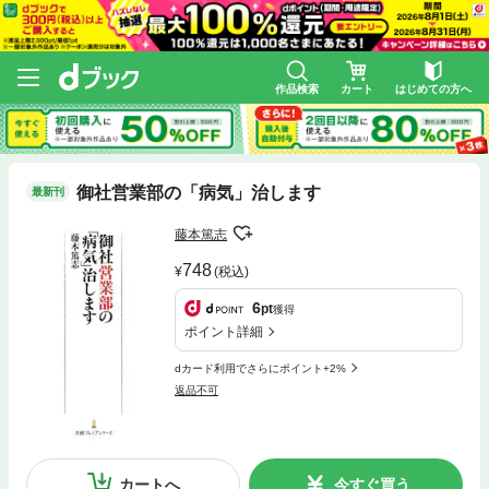
作品検索
カート
はじめての方へ
御社営業部の「病気」治します
最新刊
藤本篤志
748
(税込)
6
pt
獲得
ポイント詳細
dカード利用でさらにポイント+2%
返品不可
カートへ
今すぐ買う