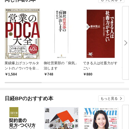
業績爆上げコンサルタ
御社営業部の「病気」
できる人は社畜力がす
こん
ントのノウハウを全公
治します
ごい
ては
開 営業の新ＰＤＣＡ大
1,584
748
880
1,
全
日経BPのおすすめ本
もっと見る