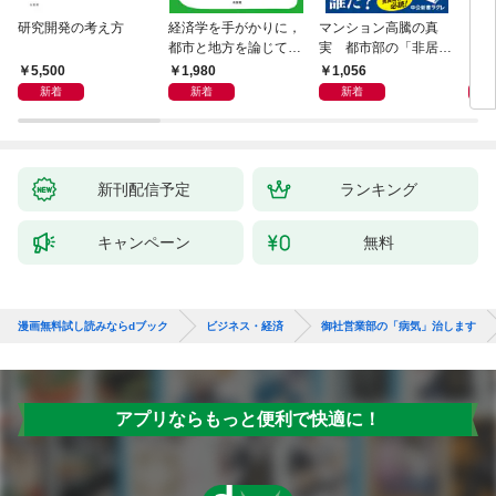
研究開発の考え方
経済学を手がかりに，
マンション高騰の真
リー
都市と地方を論じてみ
実 都市部の「非居住
「も
よう
化」が街を壊す
然と
5,500
1,980
1,056
2,
イン
新着
新着
新着
果を
新刊配信予定
ランキング
キャンペーン
無料
漫画無料試し読みならdブック
ビジネス・経済
御社営業部の「病気」治します
アプリならもっと便利で快適に！