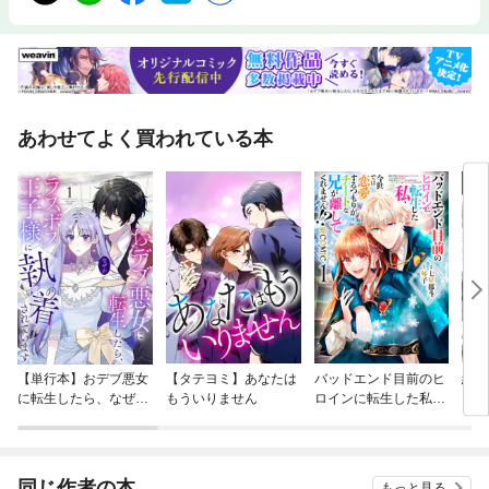
あわせてよく買われている本
【単行本】おデブ悪女
【タテヨミ】あなたは
バッドエンド目前のヒ
結界
に転生したら、なぜか
もういりません
ロインに転生した私、
ラスボス王子様に執着
今世では恋愛するつも
されています
りがチートな兄が離し
てくれません！？@C
OMIC
同じ作者の本
もっと見る