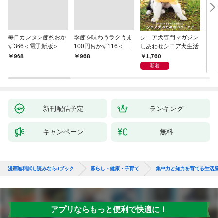
毎日カンタン節約おか
季節を味わうラクうま
シニア犬専門マガジン
アイ
ず366＜電子新版＞
100円おかず116＜電
しあわせシニア犬生活
ピ 
子新版＞
しも
1,760
1,
￥968
￥968
新着
新刊配信予定
ランキング
キャンペーン
無料
漫画無料試し読みならdブック
暮らし・健康・子育て
集中力と知力を育てる生活
アプリならもっと便利で快適に！