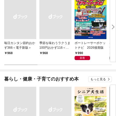
毎日カンタン節約おか
季節を味わうラクうま
ボートレーサーポケッ
小さ
ず366＜電子新版＞
100円おかず116＜電
トナビ 2026後期版
士 
子新版＞
990
6
￥968
￥968
新着
暮らし・健康・子育てのおすすめ本
もっと見る