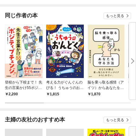
されています
りがチートな兄が離し
てくれません！？@C
OMIC
同じ作者の本
もっと見る
登校から下校まで！ 先
考える力がぐんぐんの
脳を乗っ取る感情（ア
篠原
生の言葉かけ55ポジテ
びる！ うちゅうのおん
イツ）からあなたを守
んど
ィブチェンジ
どく
る方法
分！
2,200
1,815
1,870
9
主婦の友社のおすすめ本
もっと見る