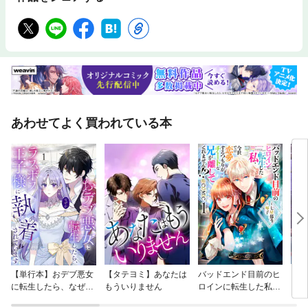
あわせてよく買われている本
【単行本】おデブ悪女
【タテヨミ】あなたは
バッドエンド目前のヒ
【タ
に転生したら、なぜか
もういりません
ロインに転生した私、
リ〜
ラスボス王子様に執着
今世では恋愛するつも