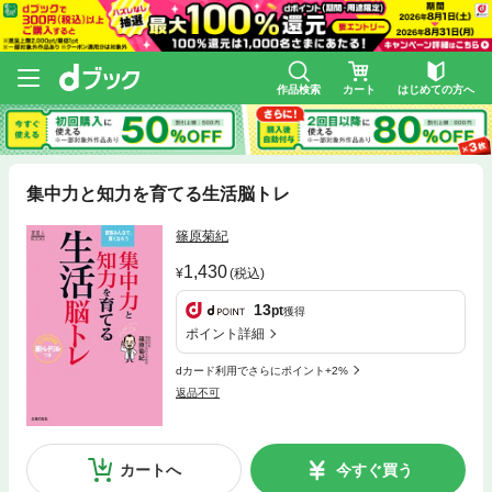
作品検索
カート
はじめての方へ
集中力と知力を育てる生活脳トレ
篠原菊紀
1,430
(税込)
13
pt
獲得
ポイント詳細
dカード利用でさらにポイント+2%
返品不可
カートへ
今すぐ買う