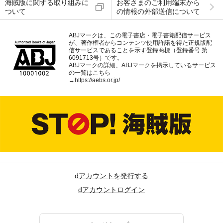
海賊版に関する取り組みに
お客さまのご利用端末から
ついて
の情報の外部送信について
ABJマークは、この電子書店・電子書籍配信サービス
が、著作権者からコンテンツ使用許諾を得た正規版配
信サービスであることを示す登録商標（登録番号 第
6091713号）です。
ABJマークの詳細、ABJマークを掲示しているサービス
の一覧はこちら
→
https://aebs.or.jp/
dアカウントを発行する
dアカウントログイン