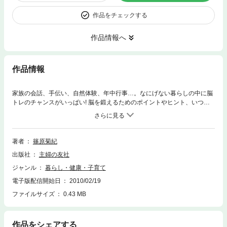
作品をチェックする
作品情報へ
作品情報
家族の会話、手伝い、自然体験、年中行事…。なにげない暮らしの中に脳
トレのチャンスがいっぱい! 脳を鍛えるためのポイントやヒント、いつで
もどこでもできる脳トレゲームと脳トレドリルなどを紹介する。
著者
篠原菊紀
出版社
主婦の友社
ジャンル
暮らし・健康・子育て
電子版配信開始日
2010/02/19
ファイルサイズ
0.43 MB
作品をシェアする