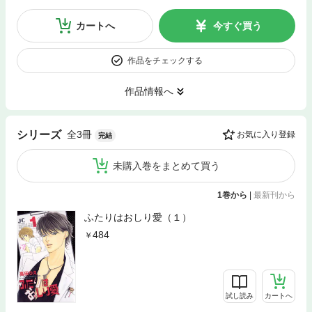
カートへ
今すぐ買う
作品をチェックする
作品情報へ
全3冊
シリーズ
お気に入り登録
完結
未購入巻をまとめて買う
1巻から
|
最新刊から
ふたりはおしり愛（１）
484
試し読み
カートへ