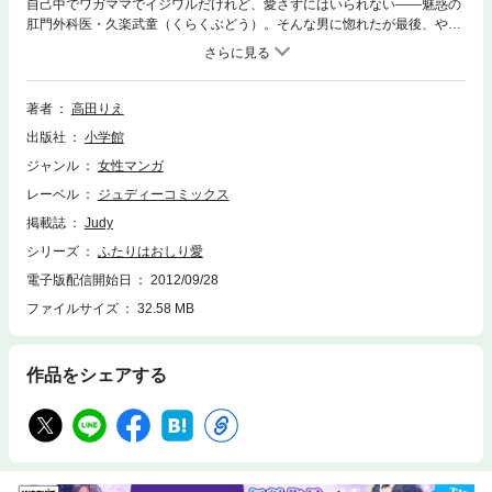
自己中でワガママでイジワルだけれど、愛さずにはいられない――魅惑の
肛門外科医・久楽武童（くらくぶどう）。そんな男に惚れたが最後、やっ
とのことで彼と思いが通じ合った麻子（あさこ）だったが、私生活では色
気ゼロ。まさかの初デートまでもが、とんでもないことになってしまう！
そんな中、麻子の恋路を阻むやっかいな男・神津（かみづ）までもが現れ
――？ドタバタ異色系ドクターラブコメ、ラストまで目が離せない完結
著者
高田りえ
巻！働く女性のリアルな恋を描いた『ブルーベリー適齢期』も収録。●収
出版社
小学館
録作品／ふたりはおしり愛／ブルーベリー適齢期シリーズ完結巻！！
ジャンル
女性マンガ
レーベル
ジュディーコミックス
掲載誌
Judy
シリーズ
ふたりはおしり愛
電子版配信開始日
2012/09/28
ファイルサイズ
32.58 MB
作品をシェアする