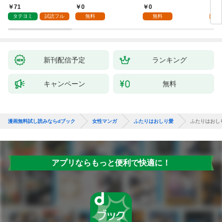
ていただきます！
抱かれて困ってます 第
して
71
0
0
2
1話
タテヨミ
試読フル
無料
無料
試
新刊配信予定
ランキング
キャンペーン
無料
漫画無料試し読みならdブック
女性マンガ
ふたりはおしり愛
ふたりはおし
アプリならもっと便利で快適に！