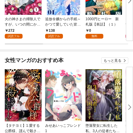
火の神さまの掃除人で
追放令嬢からの手紙～
1000円ヒーロー 新
DIM
すが、いつの間にか花
かつて愛していた皆さ
札版【単話】（１）
9.
嫁として溺愛されてい
まへ 私のことなどお忘
272
138
0
8
ます【単話】（１）
れですか？～【単話】
試読フル
試読フル
無料
（１）
女性マンガのおすすめ本
もっと見る
【タテヨミ】1.愛する
みせあいっこフレンド
堕落聖女に転生した
授か
公爵様、謹んで殺させ
1
私、3人の従者たちに
身籠