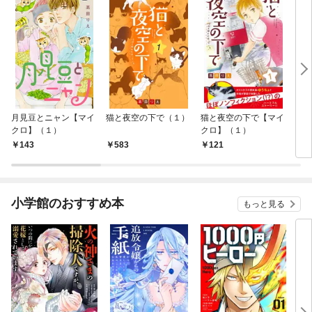
月見豆とニャン【マイ
猫と夜空の下で（１）
猫と夜空の下で【マイ
レン
クロ】（１）
クロ】（１）
（１
143
583
121
5
小学館のおすすめ本
もっと見る