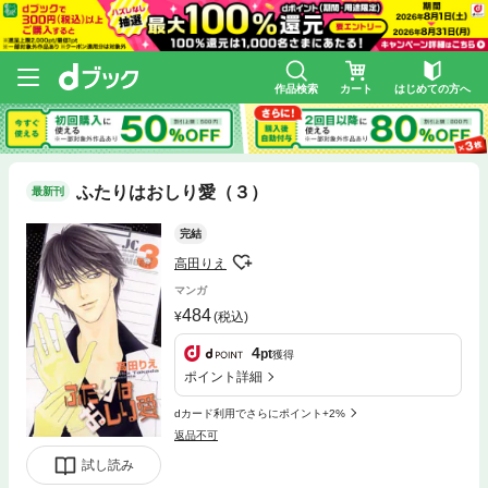
作品検索
カート
はじめての方へ
ふたりはおしり愛（３）
最新刊
完結
高田りえ
マンガ
484
(税込)
4
pt
獲得
ポイント詳細
dカード利用でさらにポイント+2%
返品不可
試し読み