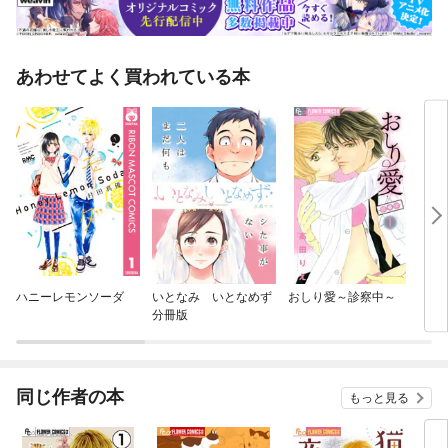
あわせてよく買われている本
ハニーレモンソーダ
いとなみ いとなめず
おしり愛～診察中～
リベ
分冊版
グ
同じ作者の本
もっと見る