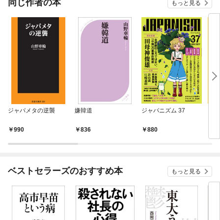
同じ作者の本
もっと見る
ジャパメタの逆襲
嫌韓道
ジャパニズム 37
ジャ
990
836
880
8
ベストセラーズのおすすめ本
もっと見る