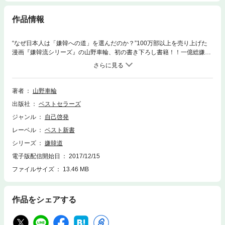
作品情報
“なぜ日本人は「嫌韓への道」を選んだのか？”100万部以上を売り上げた
漫画『嫌韓流シリーズ』の山野車輪、初の書き下ろし書籍！！一億総嫌韓
時代の新しい「嫌韓道」とは……●日本を核攻撃する映画が最高の評価を
受ける国？●親日老人は殴り殺され、親日学者は社会的に抹殺される●人生
に行き詰ったら日本人を殺して英雄になろう？●在日問題の本質とは何
か？タブー？在日特権？●韓国大統領の「天皇侮辱発言」が日本人を変え
著者
山野車輪
た!!●“韓国面”に落ちないための正しい「嫌韓」の在り方とは？
出版社
ベストセラーズ
ジャンル
自己啓発
レーベル
ベスト新書
シリーズ
嫌韓道
電子版配信開始日
2017/12/15
ファイルサイズ
13.46 MB
作品をシェアする