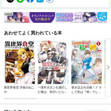
あわせてよく買われている本
異世界食堂 洋食のねこ
一億年ボタンを連打し
巻き込まれ召喚！？ そ
転生
や
た俺は、気付いたら最
して私は『神』でし
や、
強になっていた ～落第
た？？
剣士の学院無双～