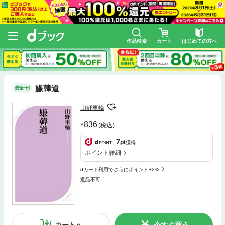
作品検索
カート
はじめての方へ
嫌韓道
最新刊
山野車輪
836
(税込)
7
pt
獲得
ポイント詳細
dカード利用でさらにポイント+2%
返品不可
カートへ
今すぐ買う