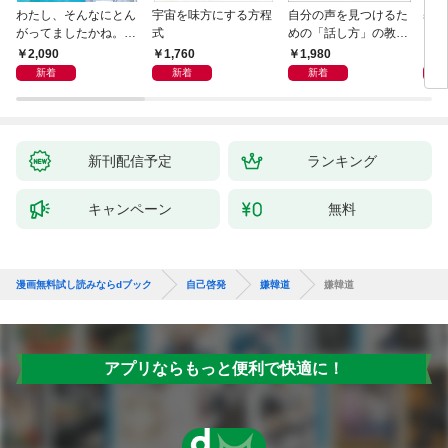
わたし、そんなにとん
宇宙を味方にする方程
自分の声を見つけるた
基地
がってましたかね。
式
めの「話し方」の教
るた
獅子座、Ａ型、丙午は
室 Ｏｒａｃｙ（オラ
2,090
1,760
1,980
2,
めぐる
シー）
新着
新着
新着
新刊配信予定
ランキング
キャンペーン
無料
漫画無料試し読みならdブック
自己啓発
嫌韓道
嫌韓道
アプリならもっと便利で快適に！