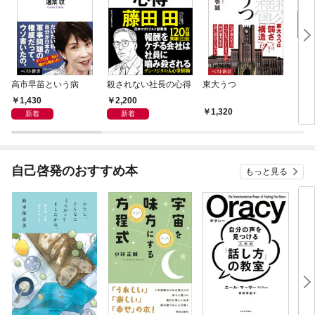
高市早苗という病
殺されない社長の心得
東大うつ
キジ
さん
1,430
2,200
奇跡
1,320
1,
新着
新着
自己啓発のおすすめ本
もっと見る