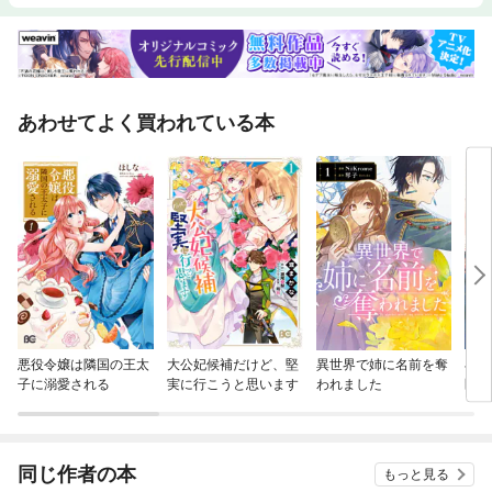
あわせてよく買われている本
悪役令嬢は隣国の王太
大公妃候補だけど、堅
異世界で姉に名前を奪
小さ
子に溺愛される
実に行こうと思います
われました
医の
同じ作者の本
もっと見る