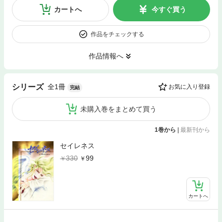
カートへ
今すぐ買う
作品をチェックする
作品情報へ
全1冊
シリーズ
お気に入り登録
完結
未購入巻をまとめて買う
1巻から
|
最新刊から
セイレネス
330
99
カートへ