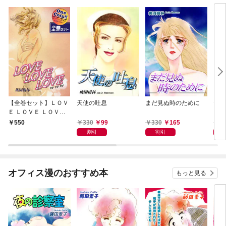
【全巻セット】ＬＯＶ
天使の吐息
まだ見ぬ時のために
だか
Ｅ ＬＯＶＥ ＬＯＶＥ
｜全2巻ワンコイ
330
99
330
165
3
550
ン！！
割引
割引
オフィス漫のおすすめ本
もっと見る