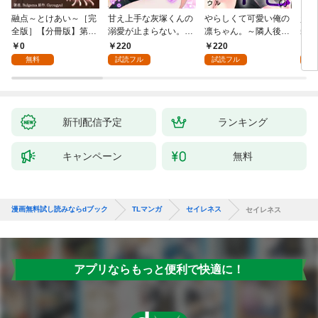
融点～とけあい～［完
甘え上手な灰塚くんの
やらしくて可愛い俺の
資産
全版］【分冊版】第1
溺愛が止まらない。純
凛ちゃん。～隣人後輩
装御
話
情で、健気で…絶倫！
くんのイキすぎた執着
イジ
0
220
220
1
(1)
にハメ堕とされる～(1)
感じ
無料
試読フル
試読フル
試
【電
き】
新刊配信予定
ランキング
キャンペーン
無料
漫画無料試し読みならdブック
TLマンガ
セイレネス
セイレネス
アプリならもっと便利で快適に！