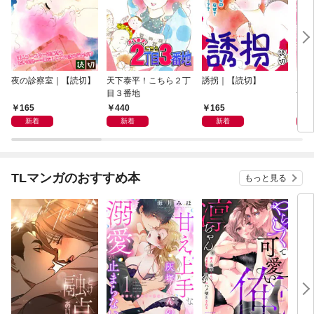
夜の診察室｜【読切】
天下泰平！こちら２丁
誘拐｜【読切】
テレ
目３番地
切】
165
440
165
1
新着
新着
新着
TLマンガのおすすめ本
もっと見る