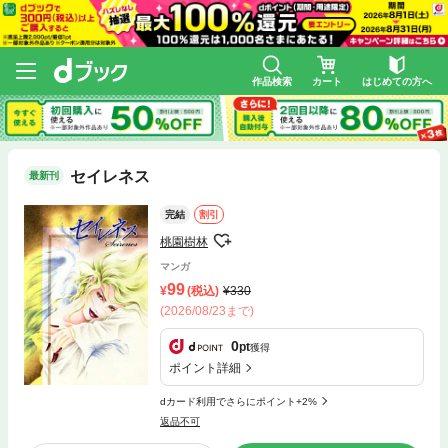
作品検索
カート
はじめての方へ
セイレネス
最新刊
完結
割引
桃園樹林
マンガ
99
(税込)
330
(2026/08/23まで)
0
pt
獲得
ポイント詳細
dカード利用でさらにポイント+2%
返品不可