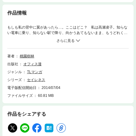
作品情報
もしも私の背中に翼があったら…。ここはどこ？ 私は高瀬凌子。知らな
い電車に乗り、知らない駅で降り、向かうあてもないまま、もうどれくら
い歩いたのだろう。もうどうでもいい。終わりにしたい。飛び出した先に
は1台の車が……気がつくと顔中包帯だらけでベッドの上だった。ふと見
上げるとそこには翼の生えた女の人の絵画が。入ってきたのは私を助けて
くれた滝沢という男。優しい…捨てられた私を包んでくれるほど。包帯を
著者
桃園樹林
取ってくれる滝沢。鏡の前で見せられたのは……私の顔が別人に！？ 抱
出版社
オフィス漫
き寄せられる凌子は抗うことができず、感じてしまうのだった…。桃園樹
林先生が描くエロティック・ラブロマンス短編集！
ジャンル
TLマンガ
シリーズ
セイレネス
電子版配信開始日
2014/07/04
ファイルサイズ
60.81 MB
作品をシェアする