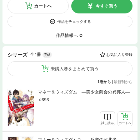
カートへ
今すぐ買う
作品をチェックする
作品情報へ
全4冊
シリーズ
お気に入り登録
完結
未購入巻をまとめて買う
1巻から
|
最新刊から
マネー＆ウィズダム —美少女商会の異邦人—
693
試し読み
カートへ
マネー＆ウィズダム２ —反逆の敗北者—