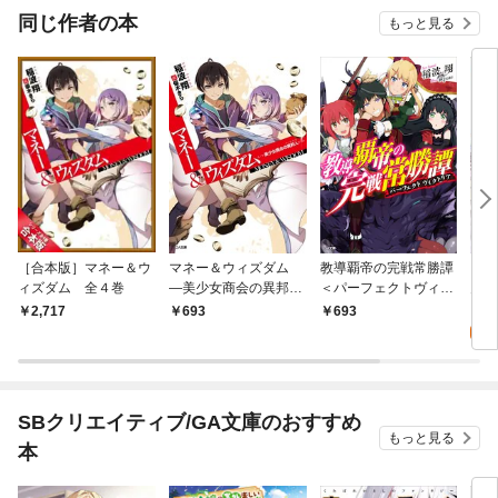
OMIC
同じ作者の本
もっと見る
［合本版］マネー＆ウ
マネー＆ウィズダム
教導覇帝の完戦常勝譚
ＧＡ
ィズダム 全４巻
—美少女商会の異邦人
＜パーフェクトヴィク
月の
—
トリア＞
み（
0
2,717
693
693
SBクリエイティブ/GA文庫のおすすめ
もっと見る
本