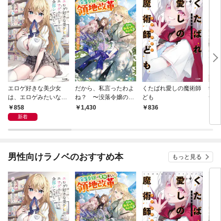
エロゲ好きな美少女
だから、私言ったわよ
くたばれ愛しの魔術師
学園
は、エロゲみたいなこ
ね？ 〜没落令嬢の案
ども
命の
と全部シてほしい【電
外楽しい領地改革〜
通い
858
1,430
836
8
子ＳＳ特典付き】
迫っ
新着
男性向けラノベのおすすめ本
もっと見る