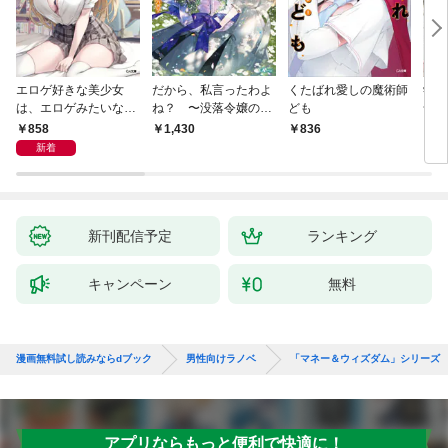
エロゲ好きな美少女
だから、私言ったわよ
くたばれ愛しの魔術師
学園
は、エロゲみたいなこ
ね？ 〜没落令嬢の案
ども
命の
と全部シてほしい【電
外楽しい領地改革〜
通い
858
1,430
836
8
子ＳＳ特典付き】
迫っ
新着
新刊配信予定
ランキング
キャンペーン
無料
漫画無料試し読みならdブック
男性向けラノベ
「マネー＆ウィズダム」シリーズ
アプリならもっと便利で快適に！