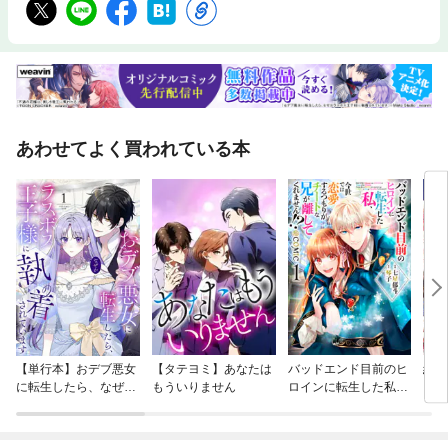
あわせてよく買われている本
【単行本】おデブ悪女
【タテヨミ】あなたは
バッドエンド目前のヒ
結界
に転生したら、なぜか
もういりません
ロインに転生した私、
ラスボス王子様に執着
今世では恋愛するつも
されています
りがチートな兄が離し
てくれません！？@C