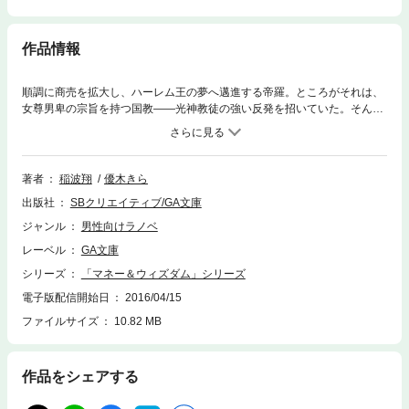
作品情報
順調に商売を拡大し、ハーレム王の夢へ邁進する帝羅。ところがそれは、
女尊男卑の宗旨を持つ国教——光神教徒の強い反発を招いていた。そんな
ある日—— 「あなたが男だてらに商売をやっているという、諸悪の根源
ですね！」 帝羅の噂を聞きつけてやって来た敬虔な修道女・マルタは、
大口論の末、彼を異端審問へ告発してしまう。有罪になれば死刑もあり得
る厳しい裁判に、策を練る帝羅だが——！？ 「全く。毎度毎度、俺のハ
著者
稲波翔
優木きら
ーレム計画の前に立ちはだかりやがって。厄介な価値観だぜ！」 地球の
出版社
SBクリエイティブ/GA文庫
英知と男気で、女を魅了せよ！ 痛快ハーレムファンタジー第３弾！ ※
電子版は文庫版と一部異なる場合がありますので、あらかじめご了承くだ
ジャンル
男性向けラノベ
さい
レーベル
GA文庫
シリーズ
「マネー＆ウィズダム」シリーズ
電子版配信開始日
2016/04/15
ファイルサイズ
10.82 MB
作品をシェアする