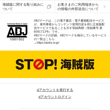
海賊版に関する取り組みに
お客さまのご利用端末から
ついて
の情報の外部送信について
ABJマークは、この電子書店・電子書籍配信サービス
が、著作権者からコンテンツ使用許諾を得た正規版配
信サービスであることを示す登録商標（登録番号 第
6091713号）です。
ABJマークの詳細、ABJマークを掲示しているサービス
の一覧はこちら
→
https://aebs.or.jp/
dアカウントを発行する
dアカウントログイン