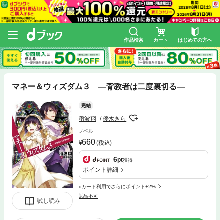
作品検索
カート
はじめての方へ
マネー＆ウィズダム３ —背教者は二度裏切る—
完結
稲波翔
優木きら
ノベル
660
(税込)
6
pt
獲得
ポイント詳細
dカード利用でさらにポイント+2%
返品不可
試し読み