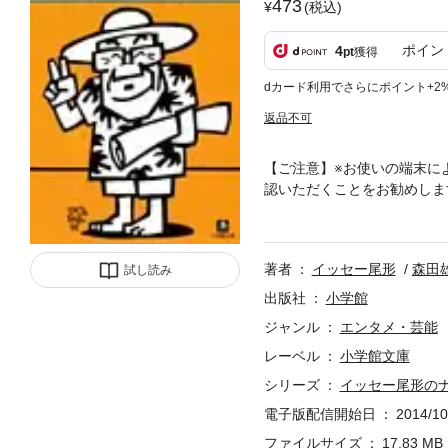
473
(税込)
ポイン
4
pt
獲得
dカード利用でさらにポイント+2
返品不可
【ご注意】※お使いの端末に
認いただくことをお勧めしま
賛された「幸せ家族・ハワイ
のみ限定上演の「紅白歌合戦
おもしろくも哀しい姿が、ビ
著者
イッセー尾形
森田
試し読み
の商品は紙の書籍のページを
めご了承ください。 試し読
出版社
小学館
ジャンル
エンタメ・芸能
レーベル
小学館文庫
シリーズ
イッセー尾形の
電子版配信開始日
2014/10
ファイルサイズ
17.83 MB