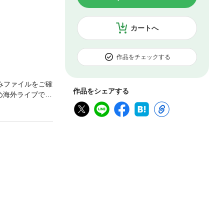
カートへ
作品をチェックする
みファイルをご確
作品をシェアする
め海外ライブで称
ジァンジァンで
お父さんたちの
ラスト多数。※こ
ませんので、予
い。