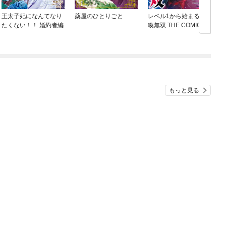
王太子妃になんてなり
薬屋のひとりごと
レベル1から始まる召
たくない！！ 婚約者編
喚無双 THE COMIC
ね
もっと見る