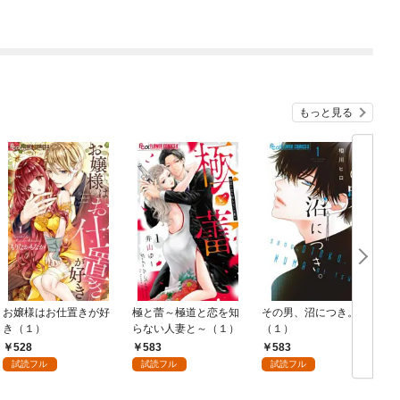
もっと見る
お嬢様はお仕置きが好
極と蕾～極道と恋を知
その男、沼につき。
き（１）
らない人妻と～（１）
（１）
528
583
583
試読フル
試読フル
試読フル