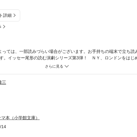
ト詳細
%
よっては、一部読みづらい場合がございます。お手持ちの端末で立ち読
す。イッセー尾形の読む演劇シリーズ第3弾！ ＮＹ、ロンドンをはじ
編」を中心に、最新作「大工」「ホームレス」「悪徳商法」から、渋谷
」「離婚した婿」までを完全活字化。理想の家庭をめざし悪戦苦闘する
ジュアルな行間から浮かび上がってくる。イッセー尾形描き下ろしのイ
雄三
画像にした電子書籍です。文字サイズだけを拡大・縮小することはでき
みファイルにより、ご購入前にお手持ちの端末での表示をご確認くださ
ナマ本（小学館文庫）
/14