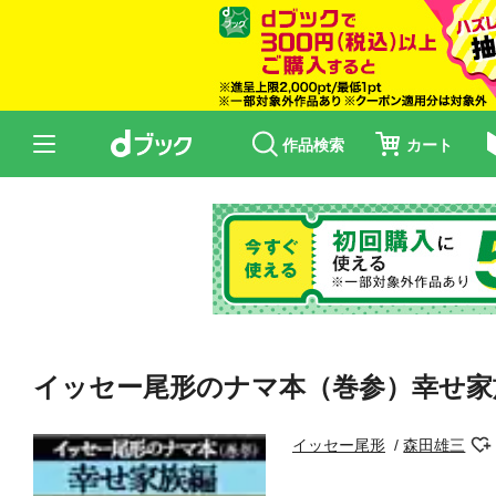
作品検索
カート
イッセー尾形のナマ本（巻参）幸せ家
イッセー尾形
森田雄三