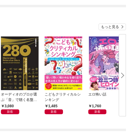
もっと見る
オーディオのプロが選
こどもクリティカルシ
エロ怖い話
ぶ「音」で聴く名盤28
ンキング
0——音質探究ディス
3,080
1,485
1,760
クガイド
新着
新着
新着