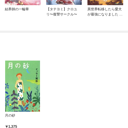
結界師の一輪華
【タテヨミ】クロユ
異世界転移したら愛犬
リ〜復讐サークル〜
が最強になりました ～
シルバーフェンリルと
俺が異世界暮らしを始
めたら～ THE COMIC
月の砂
1,375