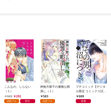
こんなの、しらない
神無月紫子の優雅な暇
プチコミック【デジタ
（１）
潰し（１）
ル限定 コミックス試し
読み特典付き】 2026
583
291
583
689
年9月号（2026年8月7
試読フル
割引
試読フル
新着
日発売）