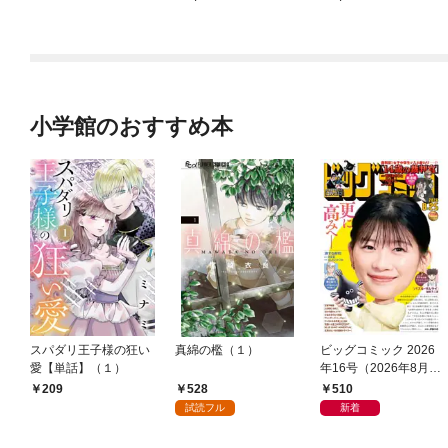
小学館のおすすめ本
スパダリ王子様の狂い
真綿の檻（１）
ビッグコミック 2026
愛【単話】（１）
年16号（2026年8月7
日発売）
528
510
209
試読フル
新着