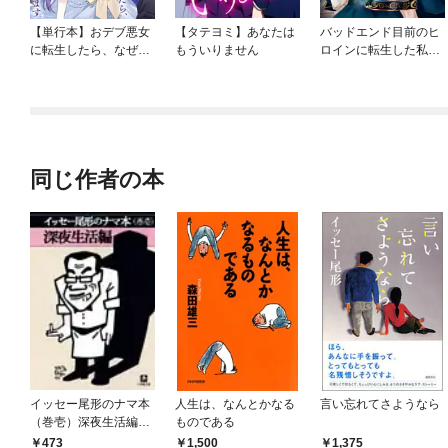
【単行本】おデブ悪女
【タテヨミ】あなたは
バッドエンド目前のヒ
に転生したら、なぜか
もういりません
ロインに転生した私、
ラスボス王子様に執着
今世では恋愛するつも
されています
りがチートな兄が離し
てくれません！？@C
OMIC
同じ作者の本
イッセー尾形のナマ本
人生は、なんとかなる
言い忘れてさようなら
（巻壱）深夜生活編
ものである
（小学館文庫）
473
1,500
1,375