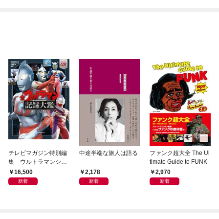
テレビマガジン特別編
中途半端な旅人は語る
ファンク超大全 The Ul
集 ウルトラマンシリ
timate Guide to FUNK
ーズ６０周年記念 全
16,500
2,178
2,970
ウルトラマン記録大鑑
新着
新着
新着
【電子特典つき】