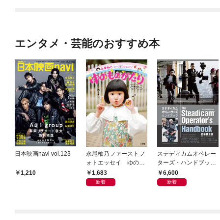
エンタメ・芸能のおすすめ本
日本映画navi vol.123
永尾柚乃ファーストフ
ステディカムオペレー
ォトエッセイ ゆのも
ターズ・ハンドブック
のがたり
日本語版 電子版 第２
1,683
6,600
1,210
版
新着
新着