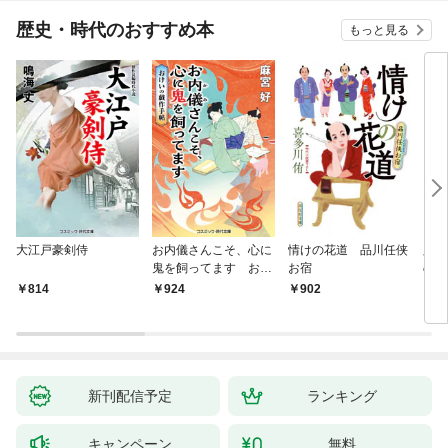
歴史・時代のおすすめ本
もっと見る
大江戸豪剣侍
お内儀さんこそ、心に
情けの花道 品川任侠
必殺
鬼を飼ってます おけ
お宿
の弦
いの戯作手帖
814
924
902
8
新刊配信予定
ランキング
キャンペーン
無料