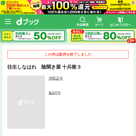
作品検索
カート
はじめての方へ
この本は販売を終了しました
往生しなはれ 陰聞き屋 十兵衛３
沖田正午
返品不可