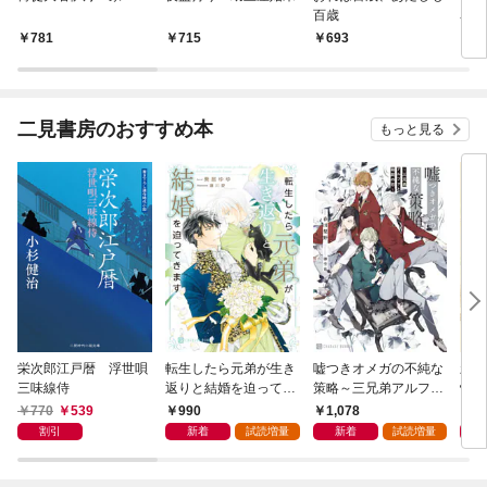
百歳
名始
781
715
693
7
二見書房のおすすめ本
もっと見る
栄次郎江戸暦 浮世唄
転生したら元弟が生き
嘘つきオメガの不純な
新・
三味線侍
返りと結婚を迫ってき
策略～三兄弟アルファ
情帖
ます【電子書籍限定
と箱庭の恋～【電子書
770
539
990
1,078
9
版】
籍限定版】
割引
新着
試読増量
新着
試読増量