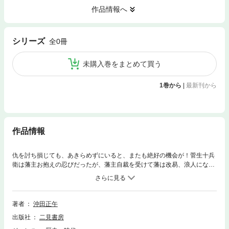
作品情報へ
シリーズ
全0冊
未購入巻をまとめて買う
1巻から
|
最新刊から
作品情報
仇を討ち損じても、あきらめずにいると、またも絶好の機会が！菅生十兵
衛は藩主お抱えの忍びだったが、藩主自裁を受けて藩は改易、浪人になっ
た。藩主を切腹に追い込んだ敵を討つべく江戸に出て、悩み相談を請け負
う「陰聞き屋」なる隠れ蓑のもと、手下とともにその機会を狙っていた
が、討ち損じてしまう。この次はと手ぐすね引くうちに、またとない機会
が訪れ、十兵衛渾身の仕掛けと根回しに、ついに悲願の仇討ちの日がきた
著者
沖田正午
のだが……。何事にもめげない十兵衛と仲間たちのユーモアシリーズ！第
出版社
二見書房
３弾