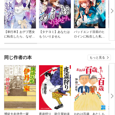
【単行本】おデブ悪女
【タテヨミ】あなたは
バッドエンド目前のヒ
【タ
に転生したら、なぜか
もういりません
ロインに転生した私、
リ〜
ラスボス王子様に執着
今世では恋愛するつも
されています
りがチートな兄が離し
てくれません！？@C
OMIC
同じ作者の本
もっと見る
博徒大名伊丹一家
夜盗狩り 助立屋始末
おれは百歳、あたしも
くた