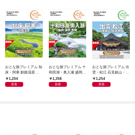
おとな旅プレミアム 知
おとな旅プレミアム 十
おとな旅プレミアム 出
床・阿寒 釧路湿原 第5
和田湖・奥入瀬 盛岡・
雲・松江 石見銀山・境
版
遠野・角館 第5版
港・鳥取 第5版
1,254
1,358
1,254
新着
新着
新着