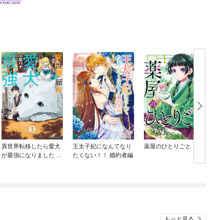
異世界転移したら愛犬
王太子妃になんてなり
薬屋のひとりごと
が最強になりました ～
たくない！！ 婚約者編
シルバーフェンリルと
俺が異世界暮らしを始
めたら～ THE COMIC
もっと見る