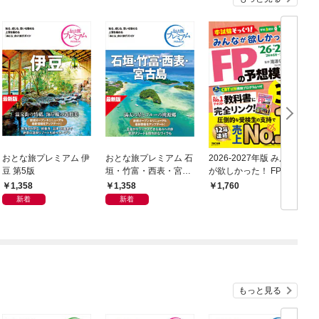
おとな旅プレミアム 伊
おとな旅プレミアム 石
2026-2027年版 みんな
2
豆 第5版
垣・竹富・西表・宮古
が欲しかった！ FPの
島 第5版
予想模試 3級
予
1,358
1,358
1,760
新着
新着
もっと見る