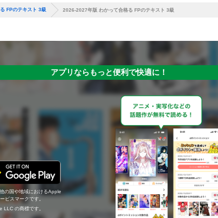
格る FPのテキスト 3級
2026-2027年版 わかって合格る FPのテキスト 3級
アプリならもっと便利で快適に！
の他の国や地域におけるApple
c.のサービスマークです。
ogle LLC の商標です。