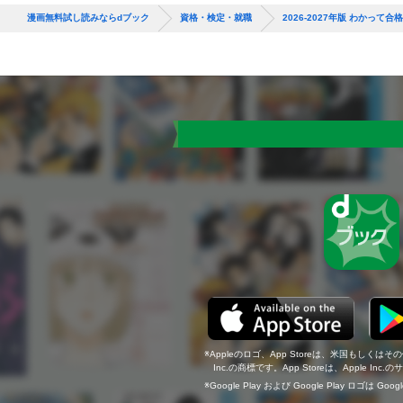
漫画無料試し読みならdブック
資格・検定・就職
2026-2027年版 わかって合
Appleのロゴ、App Storeは、米国もしくはそ
Inc.の商標です。App Storeは、Apple In
Google Play および Google Play ロゴは Go