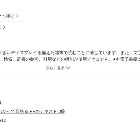
ント詳細
%
大きいディスプレイを備えた端末で読むことに適しています。また、文
、検索、辞書の参照、引用などの機能が使用できません。●本電子書籍
されております。そのため、文字検索、辞書引き、ノート（メモ）、ハ
せん。●本書は、同名の紙媒体の出版物（紙書籍版）を底本として作成
時のものとなります。●ご購入前に必ず、当説明文末尾の【電子書籍版
。FP３級本試験はここから出る！確実に合格を目指したい人のための
キスト！本書「わかって合格る FPのテキスト ３級」は、人気YouTub
上No.1のTAC出版が３級合格に必要な内容をふんだんに盛り込んだ自
職
の図解も満載！★★★・フルカラーの図解も豊富に収載！ だから「わ
版 わかって合格る FPのテキスト 3級
いに解説！ 法律や金融の知識も不要です。★★★かゆいところに手が届
・試験に出やすい補足情報をキャッチーにまとめた「ひとこと解説」・
/12
いう疑問に答える「Q＆Aコーナー」・試験に役立つテクニックや覚え
★他にもお役立ちポイントたくさん！★★★・解き方がわかる実技試験
解説します。・問題集と完全リンク！ テキストを少し進めたら問題集