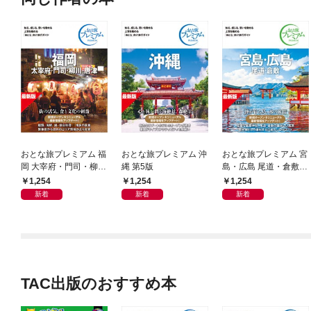
おとな旅プレミアム 福
おとな旅プレミアム 沖
おとな旅プレミアム 宮
岡 大宰府・門司・柳
縄 第5版
島・広島 尾道・倉敷
川・唐津 第5版
第5版
1,254
1,254
1,254
新着
新着
新着
TAC出版のおすすめ本