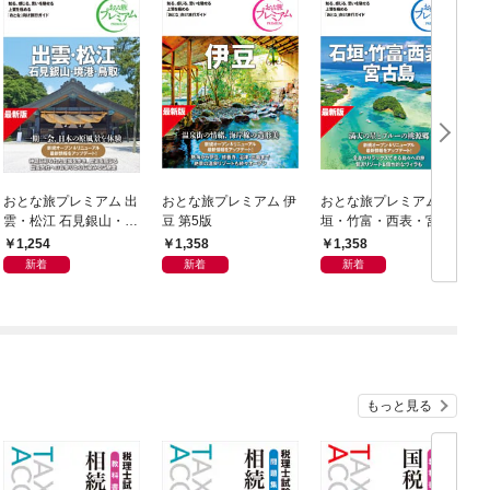
おとな旅プレミアム 出
おとな旅プレミアム 伊
おとな旅プレミアム 石
雲・松江 石見銀山・境
豆 第5版
垣・竹富・西表・宮古
港・鳥取 第5版
島 第5版
1,254
1,358
1,358
新着
新着
新着
もっと見る