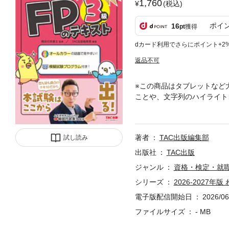
1,760
(税込)
ポイ
16
pt
獲得
dカード利用でさらにポイント+2
返品不可
※この商品はタブレットなど
ことや、文字列のハイライト
ト型（フィックス型）で作成
カー）等の機能が利用できま
容は、原則、紙書籍版印刷当
著者
TAC出版編集部
試し読み
注意事項】をご確認ください
質・量ともに満点の３級対策テ
出版社
TAC出版
ん全面監修のもと、FP書籍売
ジャンル
資格・検定・就
の特長】★★★オールカラー
シリーズ
2026-2027年
初学者に難解な内容もていね
ポイント解説を収録！★★★
電子版配信開始日
2026/06
「どうしてこうなるの？」と
ファイルサイズ
- MB
た「たなけんポイント」★★
い定番問題の解き方を詳しく