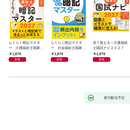
らくらく暗記マスタ
らくらく暗記マスタ
見て覚える！介護福祉
ー 介護福祉士国家試
ー 社会福祉士国家試
士国試ナビ２０２７
験２０２７
験２０２７
1,870
1,870
2,970
新着
新着
新着
新刊配信予定