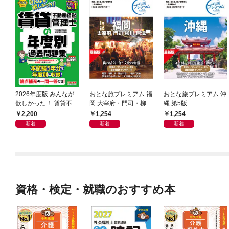
2026年度版 みんなが
おとな旅プレミアム 福
おとな旅プレミアム 沖
欲しかった！ 賃貸不動
岡 大宰府・門司・柳
縄 第5版
産経営管理士の年度別
川・唐津 第5版
2,200
1,254
1,254
過去問題集
新着
新着
新着
資格・検定・就職のおすすめ本