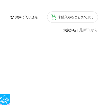
意しました。模擬
の注意事項】●特
、紙書籍版と異な
お気に入り登録
未購入巻をまとめて買う
ん。また、赤シー
はできません。●
は、モノクロ端
1巻から
|
最新刊から
確認ください。