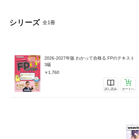
★★「模擬試験プログラム」
試験を体験することで、本番
典がある場合の利用期限は、
シリーズ
全1冊
る場合があります。●紙書籍
トの付属はありません。●紙
紙書籍版とは色味が異なる可
末では見づらくなる可能性が
2026-2027年版 わかって合格る FPのテキスト
3級
1,760
試し読み
カートへ