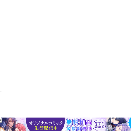
で解答力UP★★★CBT（PC受検）形式に慣れるための模擬試験をご用
さながらのシミュレーションができます。【電子書籍版ご購入に際して
紙書籍版の利用期限が適用されます。●構成および一部の表記について
版のような、赤シートにて、文章内の特定の文字を隠す機能はありませ
書籍版のような、「別冊があり、取り外して別冊ごとに使用すること」
能性があります。また、フルカラーページや網掛けページがある場合に
あります。ご購入前に、必ず、電子書籍版のサンプルにて表示状態をご