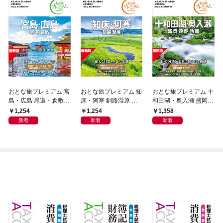
おとな旅プレミアム 宮
おとな旅プレミアム 知
おとな旅プレミアム 十
島・広島 尾道・倉敷
床・阿寒 釧路湿原 第5
和田湖・奥入瀬 盛岡・
第5版
版
遠野・角館 第5版
1,254
1,254
1,358
新着
新着
新着