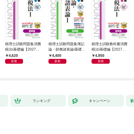
税理士試験問題集消費
税理士試験問題集簿記
税理士試験教科書消費
税法Ⅰ基礎編【2027年
論・財務諸表論Ⅰ基礎編
税法Ⅰ基礎編【2027年
度版】
【2027年度版】
度版】
4,620
4,400
4,950
新着
新着
新着
ランキング
キャンペーン