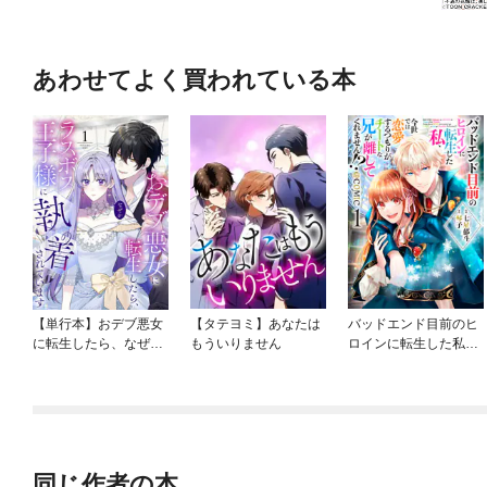
あわせてよく買われている本
【単行本】おデブ悪女
【タテヨミ】あなたは
バッドエンド目前のヒ
に転生したら、なぜか
もういりません
ロインに転生した私、
ラスボス王子様に執着
今世では恋愛するつも
されています
りがチートな兄が離し
てくれません！？@C
OMIC
同じ作者の本