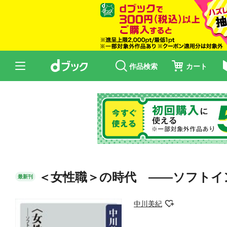
作品検索
カート
＜女性職＞の時代 ――ソフトイ
最新刊
中川美紀