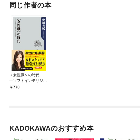
同じ作者の本
＜女性職＞の時代 ―
―ソフトインテリジェ
ンスの力
770
KADOKAWAのおすすめ本