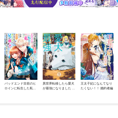
バッドエンド目前のヒ
異世界転移したら愛犬
王太子妃になんてなり
ロインに転生した私、
が最強になりました ～
たくない！！ 婚約者編
今世では恋愛するつも
シルバーフェンリルと
りがチートな兄が離し
俺が異世界暮らしを始
てくれません！？@C
めたら～ THE COMIC
OMIC