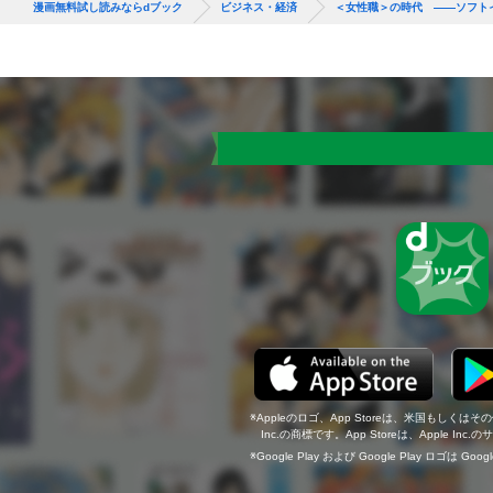
漫画無料試し読みならdブック
ビジネス・経済
＜女性職＞の時代 ――ソフト
Appleのロゴ、App Storeは、米国もしくはそ
Inc.の商標です。App Storeは、Apple In
Google Play および Google Play ロゴは Go