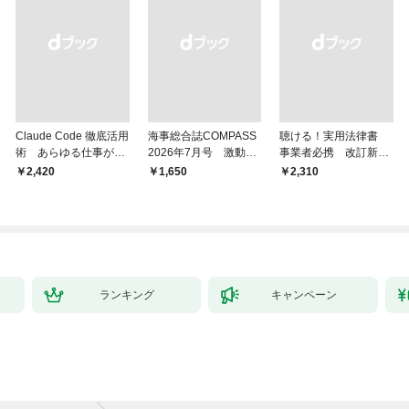
Claude Code 徹底活用
海事総合誌COMPASS
聴ける！実用法律書
術 あらゆる仕事が爆
2026年7月号 激動の
事業者必携 改訂新
速化する
時代の海運経営 主要
版 中小企業のための
￥2,420
￥1,650
￥2,310
邦船社トップに聞く
株式会社【株主総会・
取締役会・監査役会】
の議事録・登記の手続
きと書式サンプル集
ランキング
キャンペーン