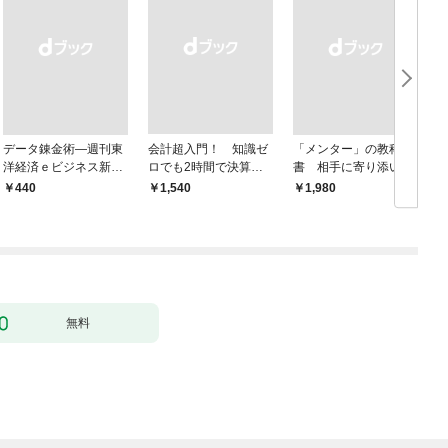
データ錬金術―週刊東
会計超入門！ 知識ゼ
「メンター」の教科
洋経済ｅビジネス新書
ロでも2時間で決算書
書 相手に寄り添いな
Ｎo.493
が読めるようになる！
がら成長を後押しする
￥440
￥1,540
￥1,980
￥
改訂2版
無料