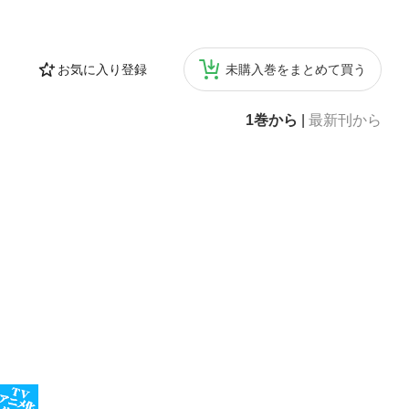
お気に入り登録
未購入巻をまとめて買う
1巻から
|
最新刊から