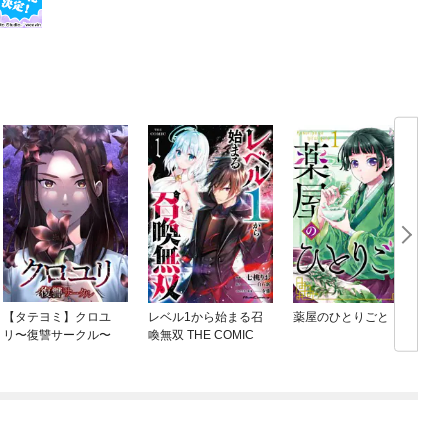
【タテヨミ】クロユ
レベル1から始まる召
薬屋のひとりごと
リ〜復讐サークル〜
喚無双 THE COMIC