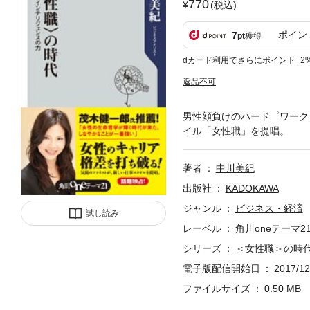
770
(税込)
ポイン
7
pt
獲得
dカード利用でさらにポイント+2
返品不可
男性顔負けのハード゜ワーク
イル「女性職」を提唱。
著者
中川美紀
出版社
KADOKAWA
ジャンル
ビジネス・経済
試し読み
レーベル
角川oneテーマ2
シリーズ
＜女性職＞の時
電子版配信開始日
2017/12
ファイルサイズ
0.50 MB