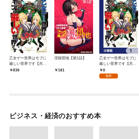
乙女ゲー世界はモブに
淫獄団地【第1話】
乙女ゲー世界はモブに
厳しい世界です【共和
厳しい世界です【共和
国編】 ０１
国編】【分冊版】 1
0
836
181
無料
ビジネス・経済のおすすめ本