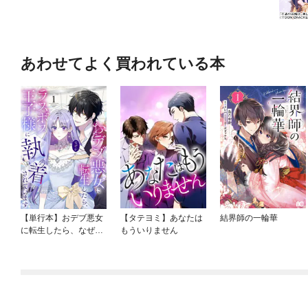
あわせてよく買われている本
【単行本】おデブ悪女
【タテヨミ】あなたは
結界師の一輪華
に転生したら、なぜか
もういりません
ラスボス王子様に執着
されています