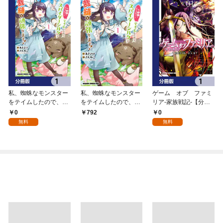
私、蜘蛛なモンスター
私、蜘蛛なモンスター
ゲーム オブ ファミ
をテイムしたので、ス
をテイムしたので、ス
リア-家族戦記-【分冊
パイダーシルクで裁縫
パイダーシルクで裁縫
版】 1
0
0
792
を頑張ります！【分冊
を頑張ります！ 1
無料
無料
版】 1