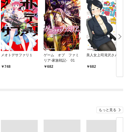
メオトデサファリ１
ゲーム オブ ファミ
美人女上司滝沢さん
リア-家族戦記- 01
748
682
682
もっと見る