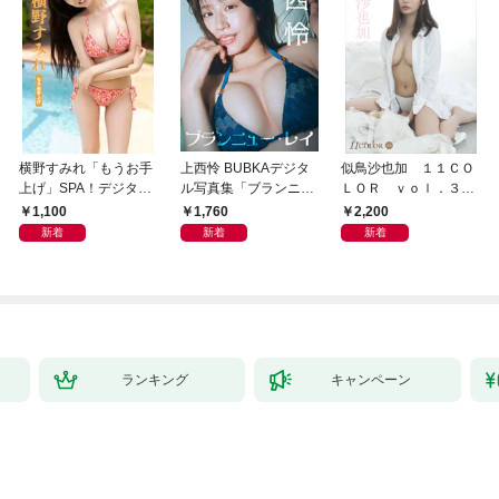
横野すみれ「もうお手
上西怜 BUBKAデジタ
似鳥沙也加 １１ＣＯ
上げ」SPA！デジタル
ル写真集「ブランニュ
ＬＯＲ ｖｏｌ．３
写真集
ー・レイ」
ＦＲＩＤＡＹデジタル
1,100
1,760
2,200
写真集
新着
新着
新着
ランキング
キャンペーン