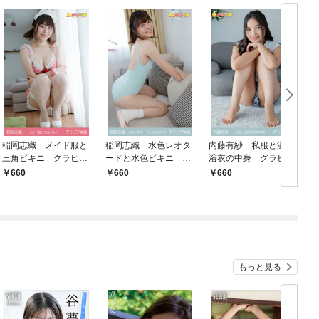
稲岡志織 メイド服と
稲岡志織 水色レオタ
内藤有紗 私服と温泉
三角ビキニ グラビア
ードと水色ビキニ グ
浴衣の中身 グラビア
学園
ラビア学園
学園
660
660
660
もっと見る