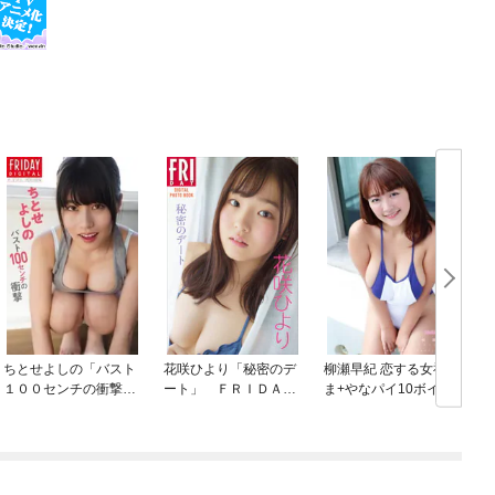
ちとせよしの「バスト
花咲ひより「秘密のデ
柳瀬早紀 恋する女神さ
１００センチの衝撃」
ート」 ＦＲＩＤＡＹ
ま+やなパイ10ボイン
ＦＲＩＤＡＹデジタ
デジタル写真集
と…。
ル写真集 めざまし美
女図鑑