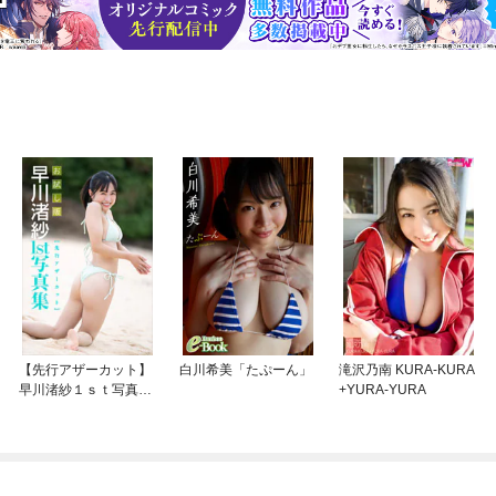
【先行アザーカット】
白川希美「たぷーん」
滝沢乃南 KURA-KURA
早川渚紗１ｓｔ写真
+YURA-YURA
集 お試し版