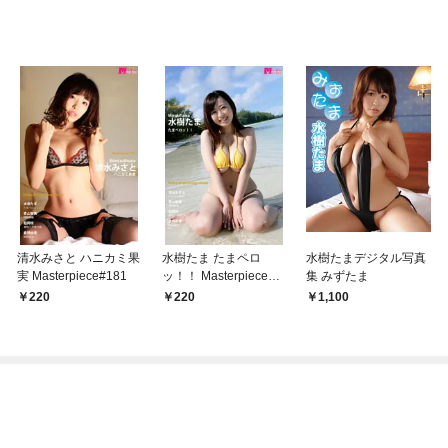
清水みさと ハニカミ果
水樹たま たまペロ
水樹たまデジタル写真
実 Masterpiece#181
ッ！！ Masterpiece#1
集 みずたま
80
220
220
1,100