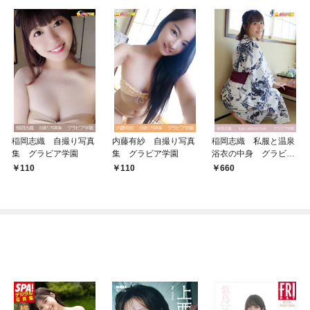
稲岡志織 自撮り写真
内藤有紗 自撮り写真
稲岡志織 私服と温泉
集 グラビア学園
集 グラビア学園
浴衣の中身 グラビア
学園
110
110
660