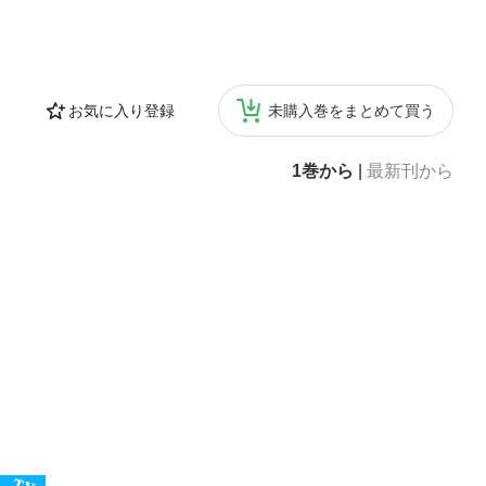
お気に入り登録
未購入巻をまとめて買う
1巻から
|
最新刊から