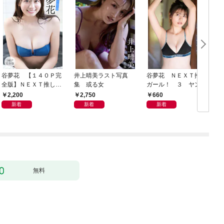
谷夢花 【１４０Ｐ完
井上晴美ラスト写真
谷夢花 ＮＥＸＴ推し
全版】ＮＥＸＴ推しガ
集 或る女
ガール！ ３ ヤンマ
ール！ １～４ ヤン
ガデジタル写真集
2,200
2,750
660
マガデジタル写真集
新着
新着
新着
無料