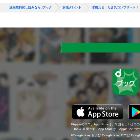
漫画無料試し読みならdブック
女性タレント
水樹たま たま乳コンプリート！
Appleのロゴ、App Storeは、米国もしくはそ
Inc.の商標です。App Storeは、Apple In
Google Play および Google Play ロゴは Go