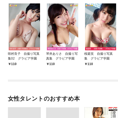
咲村良子 自撮り写真
琴井ありさ 自撮り写
桜庭笑 自撮り写真
集02 グラビア学園
真集 グラビア学園
集 グラビア学園
110
110
110
女性タレントのおすすめ本