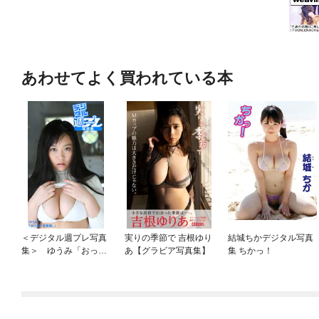
あわせてよく買われている本
＜デジタル週プレ写真
実りの季節で 吉根ゆり
結城ちかデジタル写真
集＞ ゆうみ「おっぱ
あ【グラビア写真集】
集 ちかっ！
い思春期。」