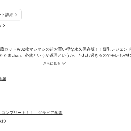
ント詳細
%
秘蔵カットも32枚マシマシの超お買い得な永久保存版！！爆乳レジェン
たたまchan。必然というか道理というか、たわわ過ぎるのでモレもや
写真集！ みずきたま 生年月日：1985年7月16日 血液型：A型 出
59 H94 趣味：ピアノ、フルート 特技：歌 スポーツ： バレーボール
学園
乳コンプリート！！ グラビア学園
/19