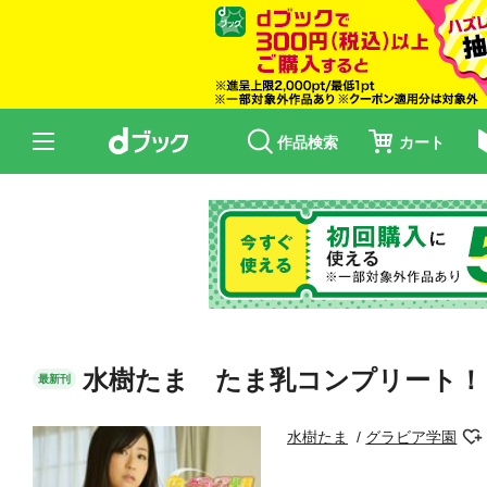
作品検索
カート
水樹たま たま乳コンプリート！
最新刊
水樹たま
グラビア学園