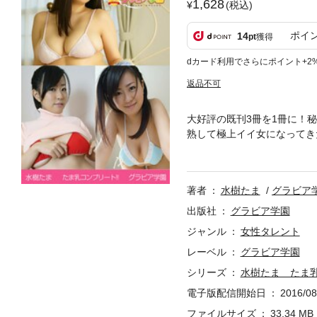
1,628
(税込)
ポイ
14
pt
獲得
dカード利用でさらにポイント+2
返品不可
大好評の既刊3冊を1冊に！
熟して極上イイ女になってき
ナマイツなボディが迫り来る
イズ：T－152 B94 W
著者
水樹たま
グラビア
出版社
グラビア学園
ジャンル
女性タレント
レーベル
グラビア学園
シリーズ
水樹たま たま
電子版配信開始日
2016/08
ファイルサイズ
33.34 MB