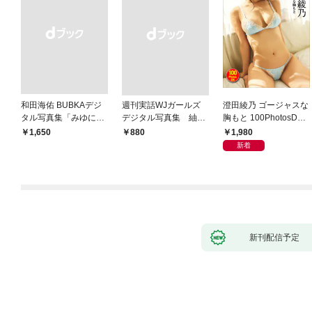
和田海佑 BUBKAデジ
週刊実話WJガールズ
澄田綾乃 ゴージャスな
タル写真集「みゆに夢
デジタル写真集 紬柊
胸もと 100PhotosDX[s
中。」
「あなたに触れたい」
abra net e-Book]
1,980
￥1,650
￥880
featuring 三島ゆう
新着
新刊配信予定