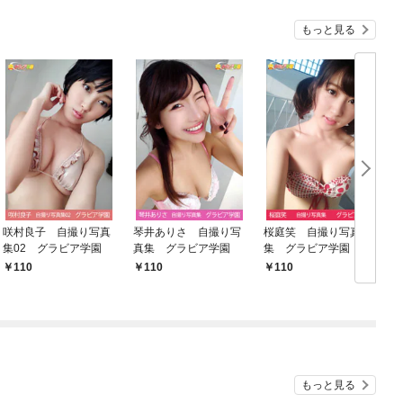
もっと見る
咲村良子 自撮り写真
琴井ありさ 自撮り写
桜庭笑 自撮り写真
集02 グラビア学園
真集 グラビア学園
集 グラビア学園
110
110
110
もっと見る