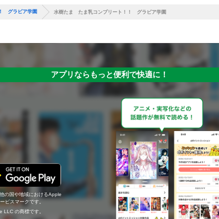
！ グラビア学園
水樹たま たま乳コンプリート！！ グラビア学園
アプリならもっと便利で快適に！
の他の国や地域におけるApple
c.のサービスマークです。
ogle LLC の商標です。