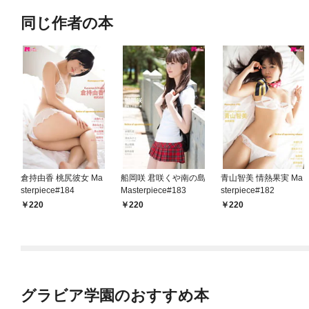
同じ作者の本
倉持由香 桃尻彼女 Ma
船岡咲 君咲くや南の島
青山智美 情熱果実 Ma
sterpiece#184
Masterpiece#183
sterpiece#182
220
220
220
グラビア学園のおすすめ本