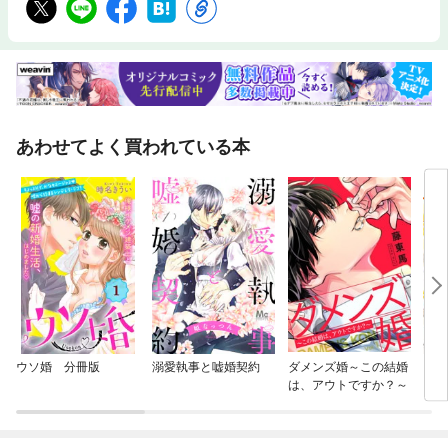
あわせてよく買われている本
ウソ婚 分冊版
溺愛執事と嘘婚契約
ダメンズ婚～この結婚
ブス
は、アウトですか？～