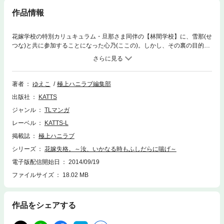
作品情報
花嫁学校の特別カリュキュラム・旦那さま同伴の【林間学校】に、雪那(せ
つな)と共に参加することになった心乃(ここの)。しかし、その裏の目的
は…大勢に見られながら旦那さまと初夜を迎えること！？ 男たちに囲ま
れて、カラダ中を舐められて…どうして雪那さんは助けてくれないの？
私のハジメテは晴臣（はるおみ）さんにあげたいのに…もぉ我慢できない
よぉ…！！ 林間学校のヒミツを知った晴臣は、心乃のもとに向かう
著者
ゆえこ
極上ハニラブ編集部
が…？
出版社
KATTS
ジャンル
TLマンガ
レーベル
KATTS-L
掲載誌
極上ハニラブ
シリーズ
花嫁失格。～汝、いかなる時もふしだらに喘げ～
電子版配信開始日
2014/09/19
ファイルサイズ
18.02 MB
作品をシェアする