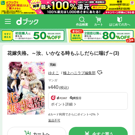
作品検索
カート
はじめての方へ
花嫁失格。～汝、いかなる時もふしだらに喘げ～(3)
完結
ゆえこ
極上ハニラブ編集部
マンガ
440
(税込)
4
pt
獲得
ポイント詳細
dカード利用でさらにポイント+2%
返品不可
カートへ
今すぐ買う