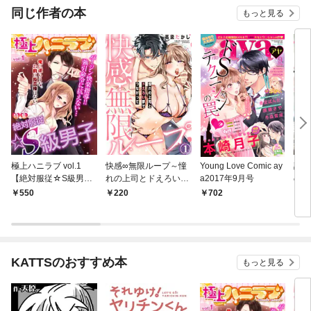
同じ作者の本
もっと見る
極上ハニラブ vol.1
快感∞無限ループ～憧
Young Love Comic ay
調香
【絶対服従☆S級男
れの上司とドえろい夢
a2017年9月号
の官
子】
でつながって～(1)
が甘
550
220
702
2
う～(
KATTSのおすすめ本
もっと見る