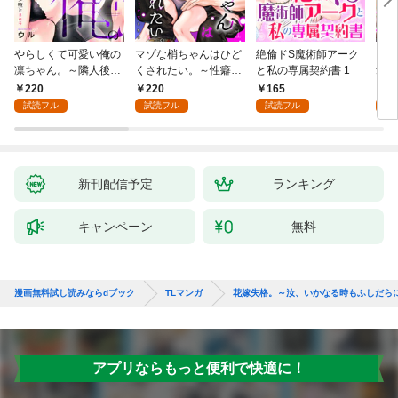
やらしくて可愛い俺の
マゾな梢ちゃんはひど
絶倫ドS魔術師アーク
キス
凛ちゃん。～隣人後輩
くされたい。～性癖マ
と私の専属契約書 1
愛？(
くんのイキすぎた執着
ッチした後輩と欲望の
220
220
165
0
にハメ堕とされる～(1)
ままにセックスしたら
試読フル
試読フル
試読フル
～(1)
新刊配信予定
ランキング
キャンペーン
無料
漫画無料試し読みならdブック
TLマンガ
花嫁失格。～汝、いかなる時もふしだら
アプリならもっと便利で快適に！