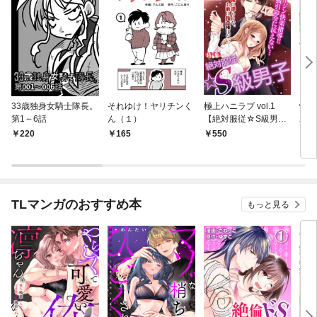
33歳独身女騎士隊長。
それゆけ！ヤリチンく
極上ハニラブ vol.1
快感
第1～6話
ん（１）
【絶対服従☆S級男
れの
子】
でつ
220
165
550
2
TLマンガのおすすめ本
もっと見る