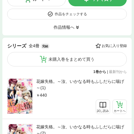
作品をチェックする
作品情報へ
全4冊
シリーズ
お気に入り登録
完結
未購入巻をまとめて買う
1巻から
|
最新刊から
花嫁失格。～汝、いかなる時もふしだらに喘げ
～(1)
440
試し読み
カートへ
花嫁失格。～汝、いかなる時もふしだらに喘げ
～(2)