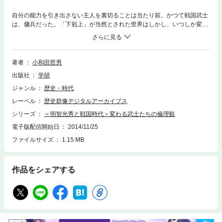
自分の能力を引き出さない主人を裏切ることは当たり前。かつて戦国武士
は、傭兵だった。「下剋上」が当然とされた世界はしかし、いつしか変わ
ってしまい、「二君にまみえず」、一人の主人に仕え続ける美学へと反転
した、その現場を探し当てる。
著者
小和田哲男
出版社
学研
ジャンル
歴史・時代
レーベル
歴史群像デジタルアーカイブス
シリーズ
＜明智光秀と戦国時代＞変わる武士たちの倫理観
電子版配信開始日
2014/11/25
ファイルサイズ
1.15 MB
作品をシェアする