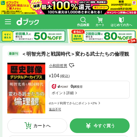
作品検索
カート
はじめての方へ
＜明智光秀と戦国時代＞変わる武士たちの倫理観
最新刊
小和田哲男
104
(税込)
0
pt
獲得
ポイント詳細
dカード利用でさらにポイント+2%
返品不可
カートへ
今すぐ買う