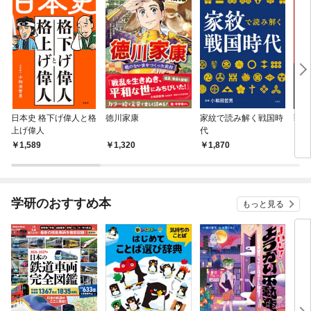
日本史 格下げ偉人と格
徳川家康
家紋で読み解く戦国時
戦国
上げ偉人
代
よみ
1,589
1,320
1,870
1,
学研のおすすめ本
もっと見る