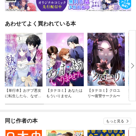
あわせてよく買われている本
【単行本】おデブ悪女
【タテヨミ】あなたは
【タテヨミ】クロユ
病弱
に転生したら、なぜか
もういりません
リ〜復讐サークル〜
が、
ラスボス王子様に執着
ぎて
されています
たち
ね！
同じ作者の本
もっと見る