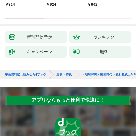
いの戯作手帖
814
924
902
8
新刊配信予定
ランキング
キャンペーン
無料
漫画無料試し読みならdブック
歴史・時代
＜明智光秀と戦国時代＞変わる武士た
アプリならもっと便利で快適に！