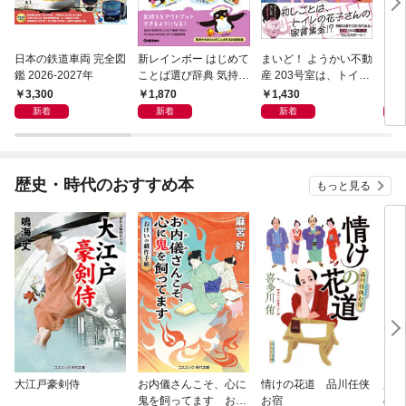
日本の鉄道車両 完全図
新レインボー はじめて
まいど！ ようかい不動
えさ
鑑 2026-2027年
ことば選び辞典 気持ち
産 203号室は、トイレ
のことば
の花子さんの部屋？
3,300
1,870
1,430
1,
新着
新着
新着
歴史・時代のおすすめ本
もっと見る
大江戸豪剣侍
お内儀さんこそ、心に
情けの花道 品川任侠
必殺
鬼を飼ってます おけ
お宿
の弦