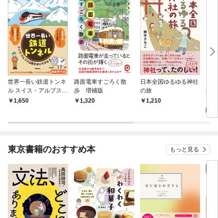
世界一長い鉄道トンネ
路面電車すごろく散
日本全国ゆるゆる神社
マン
ル スイス・アルプス山
歩 増補版
の旅
期元
脈をほりすすむ
格が
1,
1,650
1,320
1,210
好き
東京書籍のおすすめ本
もっと見る