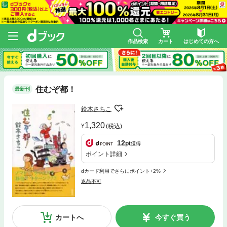
作品検索
カート
はじめての方へ
住むぞ都！
最新刊
鈴木さちこ
1,320
(税込)
12
pt
獲得
ポイント詳細
dカード利用でさらにポイント+2%
返品不可
カートへ
今すぐ買う