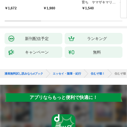
育ち ヤマザキマリ流
今を
人生論
ご家
￥1,672
￥1,980
￥1,540
￥1,
た」
新刊配信予定
ランキング
キャンペーン
無料
漫画無料試し読みならdブック
エッセイ・随筆・紀行
住むぞ都！
住むぞ都
アプリならもっと便利で快適に！