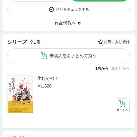
作品をチェックする
作品情報へ
シリーズ
全1冊
お気に入り登録
未購入巻をまとめて買う
1巻から
|
最新刊から
住むぞ都！
1,320
カートへ