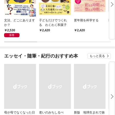
文法、どこにあります
子どもだけでつくれ
更年期を科学する
睡眠
か？
る わくわく和菓子
2,530
2,420
2,420
2,
新着
エッセイ・随筆・紀行のおすすめ本
もっと見る
母が母でなくなった日
老いのみちしるべ
新版 地球生まれで旅
『扉