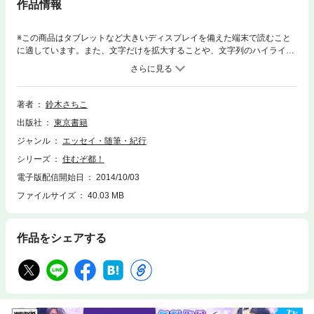
作品情報
※この商品はタブレットなど大きいディスプレイを備えた端末で読むこと
に適しています。また、文字だけを拡大することや、文字列のハイライ
ト、検索、辞書の参照、引用などの機能が使用できません。ノマド、クラ
ウドなど、オフィス内に留まらず、仕事を「いつでも・どこでも」できる
ことが流行となったが、2011年には、震災と原発事故の影響で、もっと大
きい規模で、首都圏だけに住み働くという考え方よりも、むしろ、日本を
著者
鈴木さちこ
広く捉えながら、住む場所にあまり捉われずに働く働き方、住み方の選択
出版社
東京書籍
も認知されつつある。人気イラストレーター鈴木さちこが「日本のいろん
な都市を実際に体験してみて」、住み・働くのに適した「自分なりの都
ジャンル
エッセイ・随筆・紀行
（みやこ）」を探すコミックエッセイ。日本の各都市の中で、実際にしば
シリーズ
住むぞ都！
らく滞在し、暮らしを体験しながら、コミックでルポし、自分にとっての
「都（みやこ）」を探求し、新しい『住み方』と『働き方』につて考察。
電子版配信開始日
2014/10/03
そして結論は、「移住か？ はたまた、そのまま今いる場所で暮らすの
ファイルサイズ
40.03 MB
か？」 「住む・働く」を再び（笑いながら、ちょっと真面目に）考えるほ
のぼのコミック。
作品をシェアする