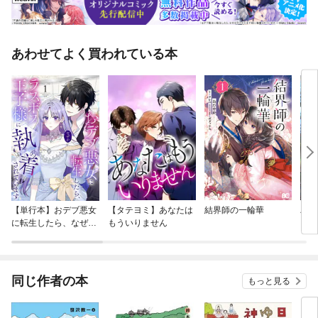
あわせてよく買われている本
【単行本】おデブ悪女
【タテヨミ】あなたは
結界師の一輪華
バッ
に転生したら、なぜか
もういりません
ロイ
ラスボス王子様に執着
今世
されています
りが
てく
OMI
同じ作者の本
もっと見る