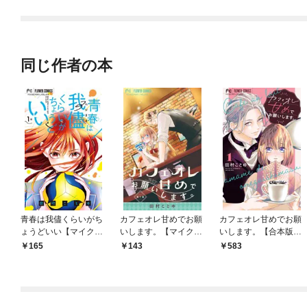
同じ作者の本
青春は我儘くらいがち
カフェオレ甘めでお願
カフェオレ甘めでお願
ょうどいい【マイク
いします。【マイク
いします。【合本版】
ロ】（１）
ロ】（１）
（１）
165
143
583