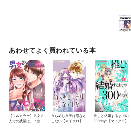
あわせてよく買われている本
【フルカラー】男女２
うらめし女子は恋など
推しと結婚するまでの
人での残業は、７割セ
しない【マイクロ】
300days【マイクロ】
ックスしてるから