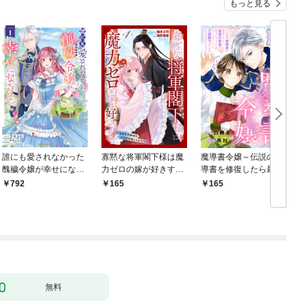
もっと見る
誰にも愛されなかった
寡黙な将軍閣下様は魔
魔導書令嬢～伝説の魔
醜穢令嬢が幸せになる
力ゼロの嫁が好きすぎ
導書を修復したら最強
まで 1
る～なぜか旦那様の心
の精霊が味方になりま
792
165
165
の声が聞こえます！？
した（クールな王弟殿
～［1話売り］ story0
下がなぜかいつもそば
1
にいます）～［ばら売
り］ 第1話
無料