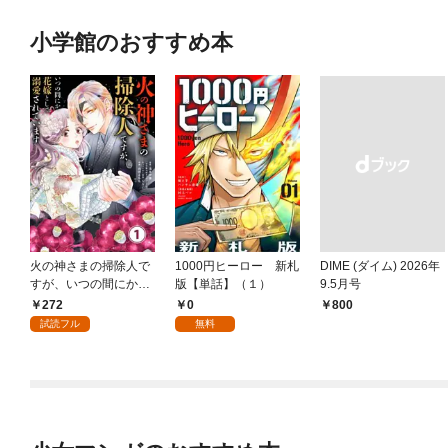
小学館のおすすめ本
火の神さまの掃除人で
1000円ヒーロー 新札
DIME (ダイム) 2026年
すが、いつの間にか花
版【単話】（１）
9.5月号
嫁として溺愛されてい
272
0
￥800
ます【単話】（１）
試読フル
無料