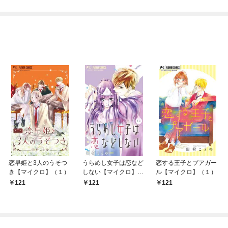
恋早姫と3人のうそつ
うらめし女子は恋など
恋する王子とプアガー
き【マイクロ】（１）
しない【マイクロ】
ル【マイクロ】（１）
（１）
121
121
121