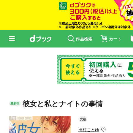
作品検索
カート
彼女と私とナイトの事情
最新刊
完結
田村ことゆ