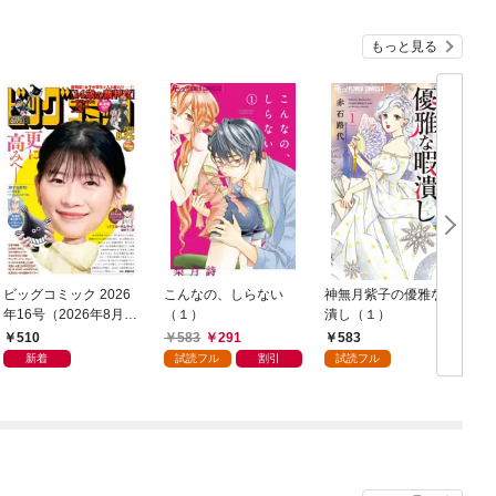
もっと見る
ビッグコミック 2026
こんなの、しらない
神無月紫子の優雅な暇
年16号（2026年8月7
（１）
潰し（１）
日発売）
読
510
583
291
583
年
新着
試読フル
割引
試読フル