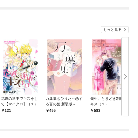
もっと見る
花道の途中でキスをし
万葉集恋ひうた～恋す
先生、ときどき制服で
て【マイクロ】（１）
る言の葉 新装版～
キス（１）
121
495
583