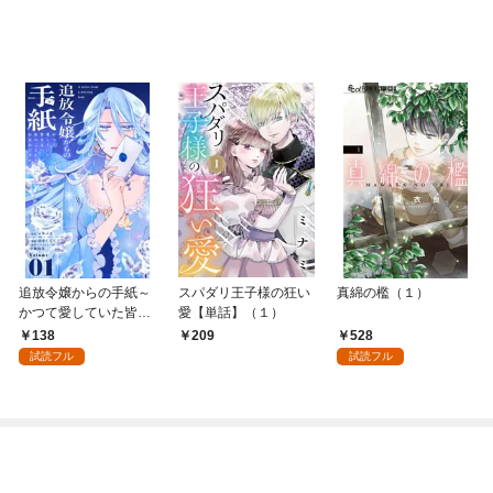
追放令嬢からの手紙～
スパダリ王子様の狂い
真綿の檻（１）
かつて愛していた皆さ
愛【単話】（１）
まへ 私のことなどお忘
138
528
209
れですか？～【単話】
試読フル
試読フル
（１）