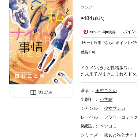
マンガ
484
(税込)
ポイン
4
pt
獲得
dカード利用でさらにポイント+2
返品不可
イケメンだけど性格激ワル、
た未来子がまきこまれるドタ
著者
田村ことゆ
試し読み
出版社
小学館
ジャンル
少女マンガ
レーベル
フラワーコミッ
掲載誌
ベツコミ
シリーズ
彼女と私とナイ