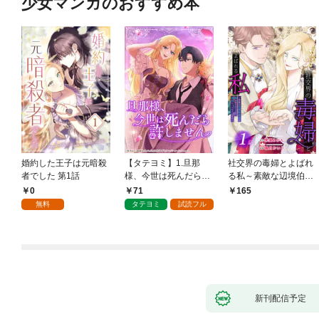
少女マンガのおすすめ本
婚約した王子は元暗殺
【タテヨミ】1.旦那
社交界の毒婦とよばれ
者でした 第1話
様、今世は死んだら許
る私～素敵な辺境伯令
しません
息に腕を折られたの
0
71
165
で、責任とってもらい
無料
タテヨミ
試読フル
ます～［ばら売り］
第1話
新刊配信予定