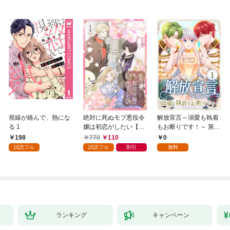
視線が絡んで、熱にな
絶対に死ぬモブ悪役令
解放宣言～溺愛も執着
る 1
嬢は初恋がしたい【単
もお断りです！～ 第1
行本版】 1巻
話
198
770
110
0
試読フル
試読フル
割引
無料
ランキング
キャンペーン