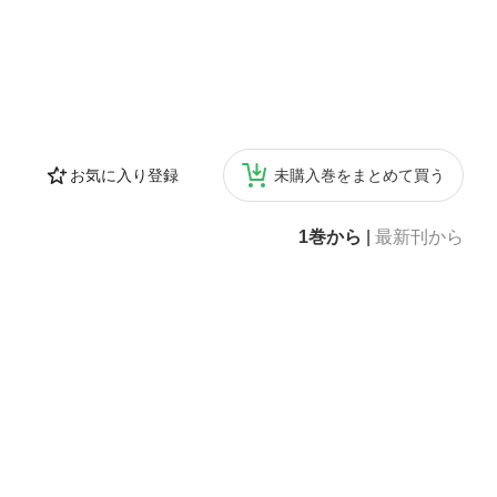
お気に入り登録
未購入巻をまとめて買う
1巻から
|
最新刊から