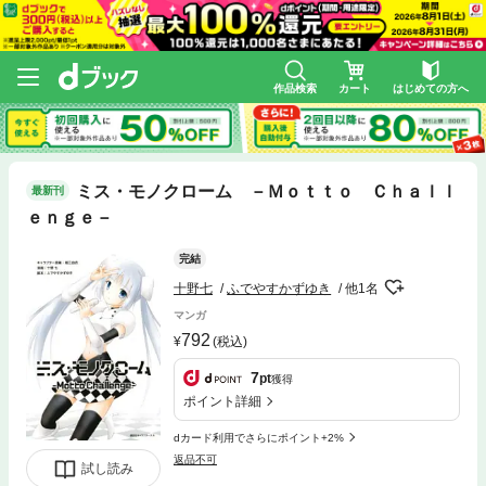
作品検索
カート
はじめての方へ
ミス・モノクローム －Ｍｏｔｔｏ Ｃｈａｌｌ
最新刊
ｅｎｇｅ－
完結
十野七
ふでやすかずゆき
他1名
マンガ
792
(税込)
7
pt
獲得
ポイント詳細
dカード利用でさらにポイント+2%
返品不可
試し読み