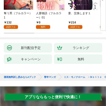
奪う男（フルカラー）
人妻物語（フルカラ
妻、交換します１
ごめ
1
ー）01
ない
132
0
214
1
試読フル
無料
試読フル
試
新刊配信予定
ランキング
キャンペーン
無料
漫画無料試し読みならdブック
青年マンガ
ミス・モノクローム －Ｍｏｔｔｏ 
アプリならもっと便利で快適に！