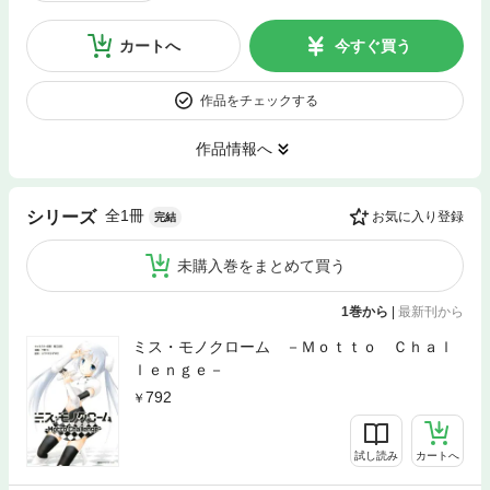
カートへ
今すぐ買う
作品をチェックする
作品情報へ
全1冊
シリーズ
お気に入り登録
完結
未購入巻をまとめて買う
1巻から
|
最新刊から
ミス・モノクローム －Ｍｏｔｔｏ Ｃｈａｌ
ｌｅｎｇｅ－
792
試し読み
カートへ