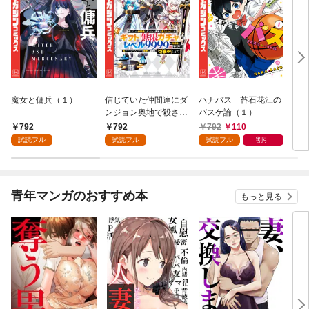
魔女と傭兵（１）
信じていた仲間達にダ
ハナバス 苔石花江の
追放
ンジョン奥地で殺され
バスケ論（１）
『自
かけたがギフト『無限
領地
792
792
792
110
7
ガチャ』でレベル９９
強の
試読フル
試読フル
試読フル
割引
試
９９の仲間達を手に入
～最
れて元パーティーメン
で始
バーと世界に復讐＆
拓ス
『ざまぁ！』します！
（１
青年マンガのおすすめ本
もっと見る
（１）