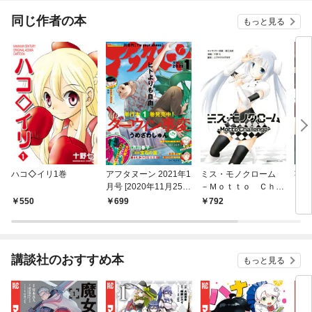
同じ作者の本
もっと見る
ハコ◇イリ1巻
アフタヌーン 2021年1
ミス・モノクローム
芸能
月号 [2020年11月25日
－Ｍｏｔｔｏ Ｃｈａ
発売]
ｌｌｅｎｇｅ－
550
699
792
6
講談社のおすすめ本
もっと見る