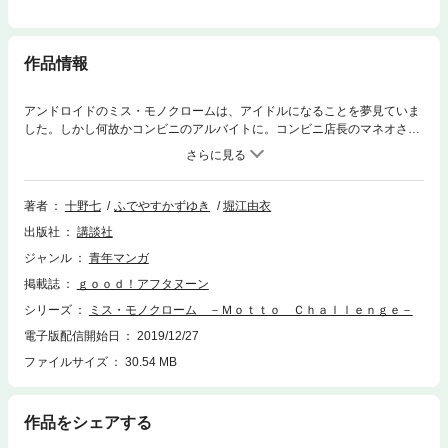
作品情報
アンドロイドのミス・モノクロームは、アイドルになることを夢見ていま
した。しかし何故かコンビニのアルバイトに。コンビニ店長のマネオさん
をマネージャーとして、地道なアイドル活動に精を出すのですが、ついで
に地球の危機に立ち向かったり時空を超えたりとスペクタクルな大活躍を
するのです!? ……え、どういうこと？ 声優・歌手として活躍する堀江
由衣がキャラクター原案を手がけた一大プロジェクト、ついに漫画に！
著者
十野七
ふでやすかずゆき
堀江由衣
出版社
講談社
ジャンル
青年マンガ
掲載誌
ｇｏｏｄ！アフタヌーン
シリーズ
ミス・モノクローム －Ｍｏｔｔｏ Ｃｈａｌｌｅｎｇｅ－
電子版配信開始日
2019/12/27
ファイルサイズ
30.54 MB
作品をシェアする