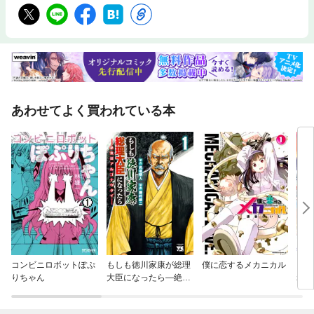
あわせてよく買われている本
コンビニロボットぽぷ
もしも徳川家康が総理
僕に恋するメカニカル
クラ
りちゃん
大臣になったら—絶東
れた
のアルゴナウタイ—
で機
【連