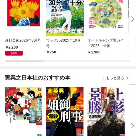
月刊美術2026年8月号
ワッグル2025年10月
オートキャンプ場ガイ
ワン
号
ド2026 全国
ペッ
2,200
ル・
750
1,980
1,
新着
～’2
実業之日本社のおすすめ本
もっと見る