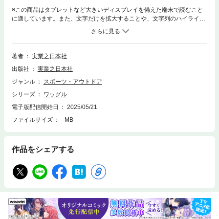
※この商品はタブレットなど大きいディスプレイを備えた端末で読むこと
に適しています。また、文字だけを拡大することや、文字列のハイライ
ト、検索、辞書の参照、引用などの機能が使用できません。7月号の特集
は「ベストスコア更新の準備はコレだけ！」です。みなさんは打つ前の準
備“プレショットルーティン”を大事にしていますか？ ラウンド時は打つ直
前の素振りの仕方や目標を確認する位置、アドレスは入り方や構えを作っ
著者
実業之日本社
ていく手順などを正し、それを徹底して行なうのが、凡ミスをなくしてナ
出版社
実業之日本社
イスショットを増やすコツ。スイング以上に重要、ルーティンワークだけ
でスコアアップできるレッスンは必読です！ アマチュアがムダな1打を増
ジャンル
スポーツ・アウトドア
やしてしまいがちなのがグリーンまわり。しっかり寄せてパーを拾うのに
シリーズ
ワッグル
コースで大事なのは“出球の高さ”をきちんと決めて打つこと！ 練習場とは
異なるさまざまなライによって変わる、コントロールしたい出球の「高
電子版配信開始日
2025/05/21
い・低い」を意識して打てば、ベタピンに寄るアプローチが激増します。
ファイルサイズ
- MB
そして、コースで絶大な強さを発揮するのが、最新のシンプルスイング。
キーワードはタテ振りのバックスイングからのヨコ振りで、このスイング
のベーシックな部分を学び、実践するとラウンド時の不調や乱調からすぐ
作品をシェアする
に立ち直れる。おまけにクラブ性能の真価も引き出せることを、さまざま
なクラブを打ちこなし評価する試打の達人・石井良介プロが指南。ほかに
もベストスコア更新を手伝ってくれる最新のクラブ、シャフト、アイテム
を多数掲載。次のラウンドですぐに試してみたくなる、ビギナーからベテ
ラン、上級者も、生涯最少のスコアを出す秘けつを「コレだけ！」と厳選
してお届けする7月号をぜひご覧ください。