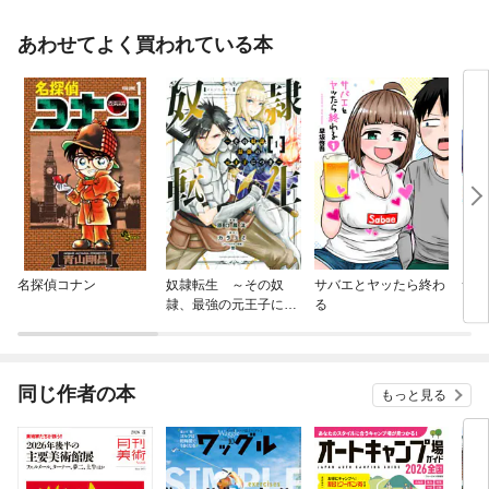
あわせてよく買われている本
名探偵コナン
奴隷転生 ～その奴
サバエとヤッたら終わ
サー
隷、最強の元王子につ
る
スメ
き～
同じ作者の本
もっと見る