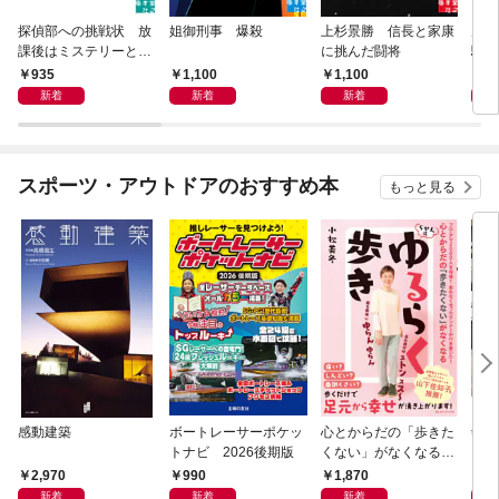
探偵部への挑戦状 放
姐御刑事 爆殺
上杉景勝 信長と家康
虎と
課後はミステリーとと
に挑んだ闘将
騒動
もに 新装版
935
1,100
1,100
1,
新着
新着
新着
スポーツ・アウトドアのおすすめ本
もっと見る
感動建築
ボートレーサーポケッ
心とからだの「歩きた
剣道
トナビ 2026後期版
くない」がなくなる
らせん流 ゆるらく歩
2,970
990
1,870
1,
き
新着
新着
新着