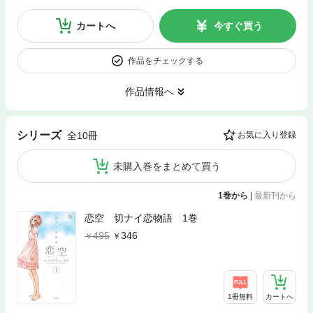
カートへ
今すぐ買う
作品をチェックする
作品情報へ
シリーズ
全10冊
お気に入り登録
未購入巻をまとめて買う
1巻から
|
最新刊から
恋空 切ナイ恋物語 1巻
495
346
1冊無料
カートへ