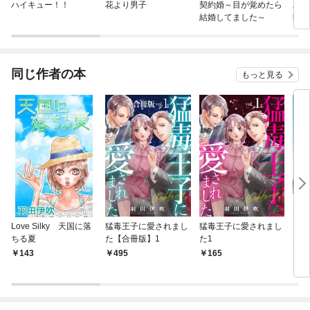
ハイキュー！！
花より男子
契約婚～目が覚めたら
旦那
結婚してました～
医～
に溺
【分
同じ作者の本
もっと見る
Love Silky 天国に落
猛毒王子に愛されまし
猛毒王子に愛されまし
【合
ちる夏
た【合冊版】1
た1
空 
全３
143
495
165
1,