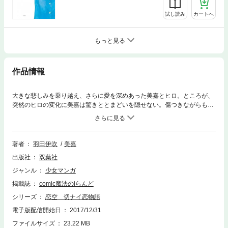
試し読み
カートへ
もっと見る
作品情報
大きな悲しみを乗り越え、さらに愛を深めあった美嘉とヒロ。ところが、
突然のヒロの変化に美嘉は驚きととまどいを隠せない。傷つきながらもヒ
ロを受け入れようとする美嘉だけど…!?
著者
羽田伊吹
美嘉
出版社
双葉社
ジャンル
少女マンガ
掲載誌
comic魔法のiらんど
シリーズ
恋空 切ナイ恋物語
電子版配信開始日
2017/12/31
ファイルサイズ
23.22 MB