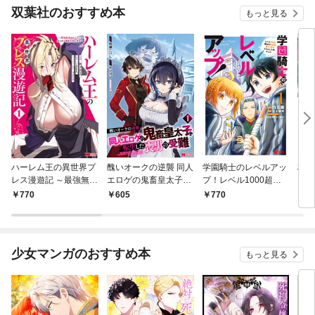
双葉社のおすすめ本
もっと見る
ハーレム王の異世界プ
醜いオークの逆襲 同人
学園騎士のレベルアッ
村人
レス漫遊記 ～最強無双
エロゲの鬼畜皇太子に
プ！レベル1000超え
ライ
のおじさんはあらゆる
転生した喪男の受難
の転生者、落ちこぼれ
770
605
770
7
種族を嫁にする～（コ
（コミック） 1
クラスに入学。そし
ミック） 1
て、（コミック） 1
少女マンガのおすすめ本
もっと見る