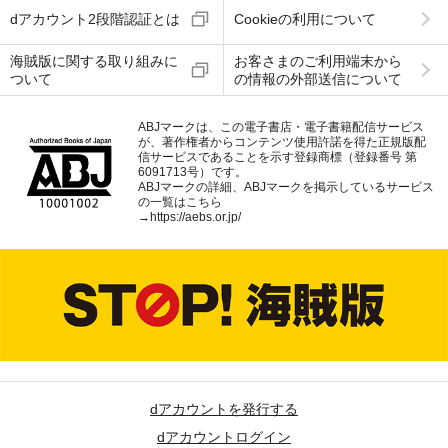
dアカウント2段階認証とは
Cookieの利用について
海賊版に関する取り組みに
お客さまのご利用端末から
ついて
の情報の外部送信について
ABJマークは、この電子書店・電子書籍配信サービス
が、著作権者からコンテンツ使用許諾を得た正規版配
信サービスであることを示す登録商標（登録番号 第
6091713号）です。
ABJマークの詳細、ABJマークを掲示しているサービス
の一覧はこちら
→
https://aebs.or.jp/
dアカウントを発行する
dアカウントログイン