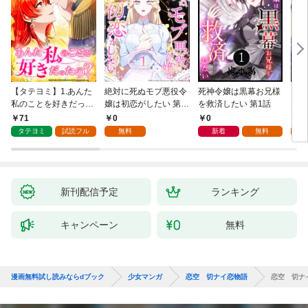
【タテヨミ】1.あんた
絶対に死ぬモブ悪役令
死神令嬢は黒幕お兄様
レベ
私のことを好きだった
嬢は初恋がしたい 第1
を救済したい 第1話
なり
の？
話
71
0
0
0
タテヨミ
試読フル
無料
新着
無料
新刊配信予定
ランキング
キャンペーン
無料
漫画無料試し読みならdブック
少女マンガ
恋空 切ナイ恋物語
恋空 切ナ