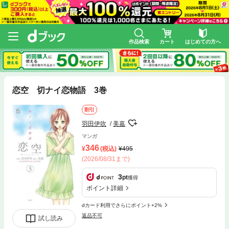
作品検索
カート
はじめての方へ
恋空 切ナイ恋物語 3巻
割引
羽田伊吹
美嘉
マンガ
346
(税込)
495
(2026/08/31まで)
3
pt
獲得
ポイント詳細
dカード利用でさらにポイント+2%
返品不可
試し読み