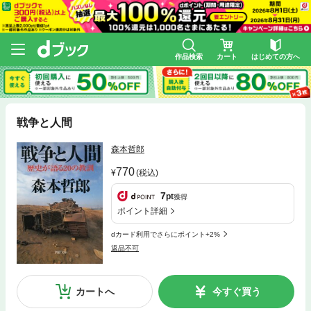
作品検索
カート
はじめての方へ
戦争と人間
森本哲郎
770
(税込)
7
pt
獲得
ポイント詳細
dカード利用でさらにポイント+2%
返品不可
カートへ
今すぐ買う