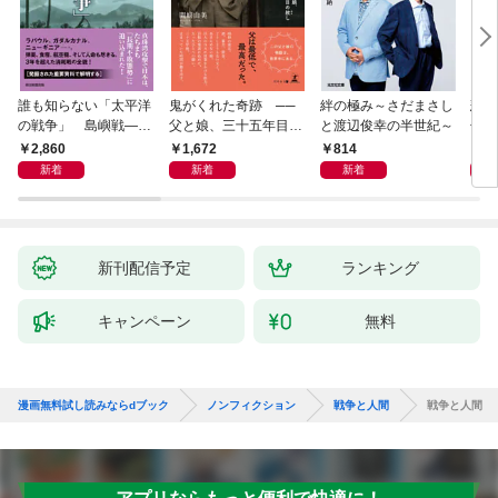
誰も知らない「太平洋
鬼がくれた奇跡 ──
絆の極み～さだまさし
悲劇
の戦争」 島嶼戦――
父と娘、三十五年目の
と渡辺俊幸の半世紀～
子 
マッカーサーとの激闘
赦し
読み
2,860
1,672
814
1,
の真実
新着
新着
新着
新刊配信予定
ランキング
キャンペーン
無料
漫画無料試し読みならdブック
ノンフィクション
戦争と人間
戦争と人間