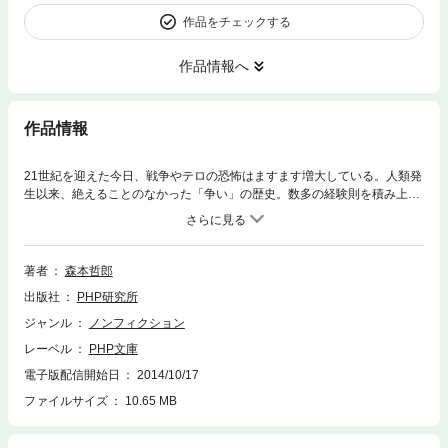
作品をチェックする
作品情報へ
作品情報
21世紀を迎えた今日、戦争やテロの恐怖はますます増大している。人類発
生以来、絶えることのなかった「争い」の歴史。数多の経験則を積み上げ
ながら、人間はなぜ「戦争」を放棄する英知を持ち得ないのか。本書は、
古今東西の歴史に“臨床例”を求め、戦争の根源的要因に解明のメスをふる
った文明評論。ローマ帝国、スパルタ、カルタゴから始皇帝、モンゴル、
インカ帝国まで、20の具体例をもとに戦争発生のメカニズムを読み解いて
著者
森本哲郎
いく。とりわけ本書の特徴は、各項ごとの論旨を明確に掲げたことにあ
出版社
PHP研究所
る。スパルタの巻では＜教育＞、十字軍の巻は＜文化衝突＞、ヒトラーの
巻は＜宣伝＞……のように、戦争という“怪物”の様々な性格や要素が見事
ジャンル
ノンフィクション
に因数分解されて提示されるのである。長年にわたり世界各地を旅し、実
レーベル
PHP文庫
際に古戦場や帝国の遺跡にたたずみ、「戦争と人間」の問題を考察し続け
てきた著者ならではの力作。著者撮影の貴重な写真も満載した好著であ
電子版配信開始日
2014/10/17
る。
ファイルサイズ
10.65 MB