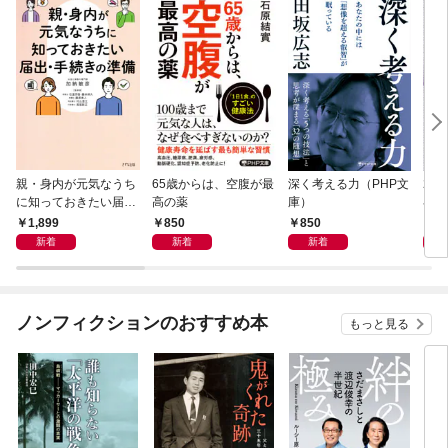
親・身内が元気なうち
65歳からは、空腹が最
深く考える力（PHP文
20
に知っておきたい届
高の薬
庫）
界史
出・手続きの準備（き
1,899
850
850
1,
ずな出版）
新着
新着
新着
ノンフィクションのおすすめ本
もっと見る