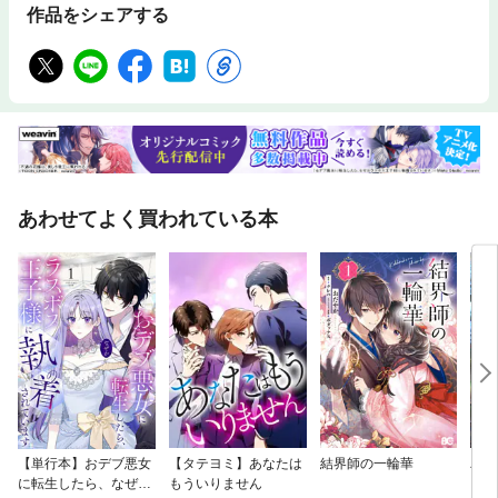
作品をシェアする
あわせてよく買われている本
【単行本】おデブ悪女
【タテヨミ】あなたは
結界師の一輪華
バッ
に転生したら、なぜか
もういりません
ロイ