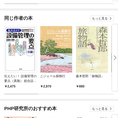
ラスボス王子様に執着
今世
されています
りが
てく
OMI
同じ作者の本
もっと見る
伝えたい！ 設備管理の
ニジェール探検行
森本哲郎「旅物語」
夢二
要点（真髄） 総合設備
管理50年の体験から会
2,475
2,970
880
6
得したこと
PHP研究所のおすすめ本
もっと見る