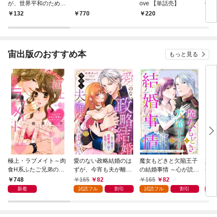
が、世界平和のため魔
ove 【単話売】
売】
王と子作りします１
132
770
220
2
宙出版のおすすめ本
もっと見る
極上・ラブメイト～肉
愛のない政略結婚のは
魔女もどきと欠陥王子
婚約
食H系ふたご兄弟のお
ずが、今宵も夫が離し
の結婚事情 ～心が読め
やし
気にいり～
てくれません～無骨な
ちゃうので、あなたの
器用
748
165
82
165
82
1
将軍は最愛妻に滾る恋
本心なんてお見通しで
た【
新着
試読フル
割引
試読フル
割引
情を注ぐ～【単話売】
す～【単話売】 1話
1話