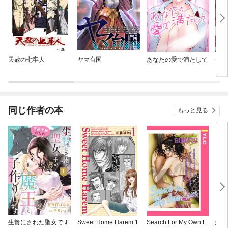
天赦の七牢人
ヤマ台国
あなたの愛で満たして
チョ
もの
エロ
同じ作者の本
もっと見る
生贄にされた聖女です
Sweet Home Harem 1
Search For My Own L
純情