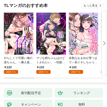
TLマンガのおすすめ本
もっと見る
やらしくて可愛い俺の
マゾな梢ちゃんはひど
未熟なおまめが育つま
お見
凛ちゃん。～隣人後輩
くされたい。～性癖マ
で～初イキしちゃう敏
筋肉
くんのイキすぎた執着
ッチした後輩と欲望の
感指導～1
絶寸
220
220
165
1
にハメ堕とされる～(1)
ままにセックスしたら
1【
試読フル
試読フル
試読フル
試
～(1)
付き
新刊配信予定
ランキング
キャンペーン
無料