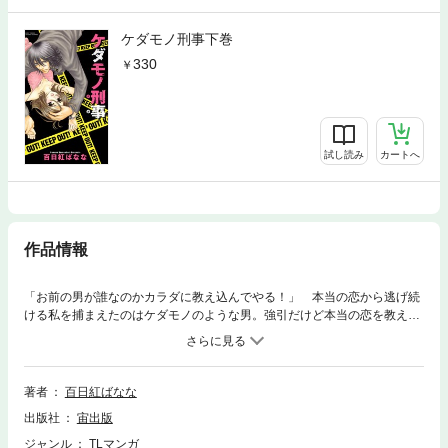
ケダモノ刑事下巻
330
試し読み
カートへ
作品情報
「お前の男が誰なのかカラダに教え込んでやる！」 本当の恋から逃げ続
ける私を捕まえたのはケダモノのような男。強引だけど本当の恋を教えて
くれる彼に身も心もヤラレっぱなし！もう、獰猛な瞳から逃れられない…
けれど私の周囲に事件のニオイが！？ イケメンにスゴ腕のＨテクを教
えこまれちゃう『恋愛修行』シリーズも同時収録！！
著者
百日紅ばなな
出版社
宙出版
ジャンル
TLマンガ