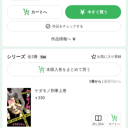
カートへ
今すぐ買う
作品をチェックする
作品情報へ
全2冊
シリーズ
お気に入り登録
完結
未購入巻をまとめて買う
1巻から
|
最新刊から
ケダモノ刑事上巻
330
試し読み
カートへ