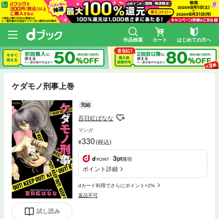
作品検索
カート
はじめての方へ
ケダモノ刑事上巻
完結
百日紅ばなな
マンガ
330
(税込)
3
pt
獲得
ポイント詳細
dカード利用でさらにポイント+2%
返品不可
試し読み