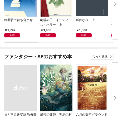
終着駅で待ち合わせ
劇場の子 イーディ
孤独な夜 上
恐竜
ス・ハラー 上
化石
の物
1,799
3,400
1,500
3,
新着
新着
新着
ファンタジー・SFのおすすめ本
もっと見る
まどろみ改変線 数分間
最後の薬師 災厄の村
八月の御所グラウンド
黒い