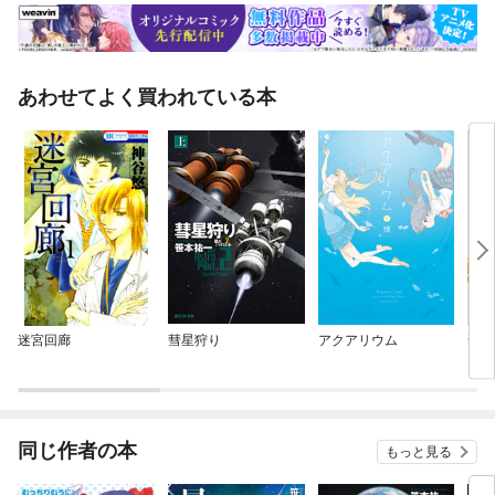
あわせてよく買われている本
迷宮回廊
彗星狩り
アクアリウム
普通
こど
同じ作者の本
もっと見る