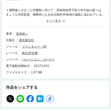
１週間後にせまった学園祭に向けて、星南高校男子部２年Ｂ組の面々は、
きょうも沖田監督、榊脚本になる自主制作SF映画の撮影に追われている。
撮影も山場にさしかかったその日、突如として彼らのいる建物だけを地震
が襲った。ついで理科標本室では剥製の始祖鳥が羽ばたき、大温室にはド
ラキュラ伯爵が出現しヒロイン役の女子をさらっていった。バイクでその
後を追ううち、沖田は氷島陽子と名乗る女生徒とめぐりあうが……。この
著者
笹本祐一
怪異現象はとどまるところを知らなかった。彼らは無事に学園祭当日を迎
出版社
東京創元社
えられるのか？ 忘れがたい余韻を残す名編！
ジャンル
ファンタジー・SF
レーベル
創元SF文庫
シリーズ
ハレーション・ゴースト
電子版配信開始日
2017/12/31
ファイルサイズ
1.07 MB
作品をシェアする