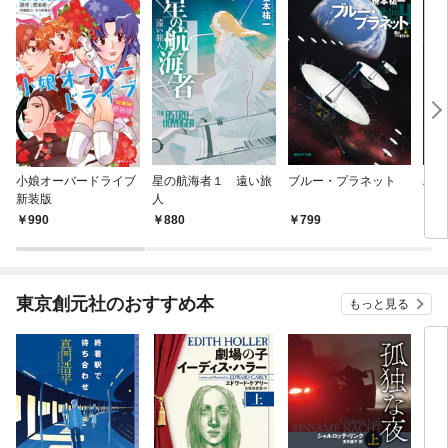
小娘オーバードライブ
星の航海者１ 遠い旅
ブルー・プラネット
ハイ
新装版
人
990
880
799
7
東京創元社のおすすめ本
もっと見る