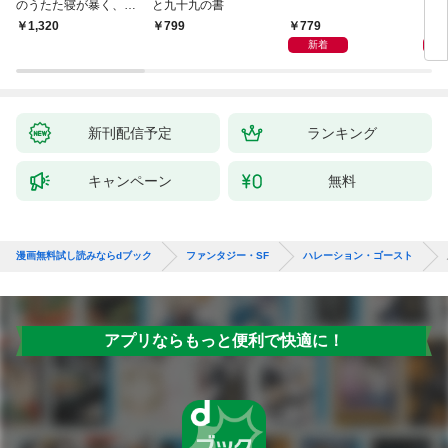
のうたた寝が暴く、18
と九十九の書
0度反転した世界の謎
779
8
￥1,320
799
新着
新刊配信予定
ランキング
キャンペーン
無料
漫画無料試し読みならdブック
ファンタジー・SF
ハレーション・ゴースト
アプリならもっと便利で快適に！