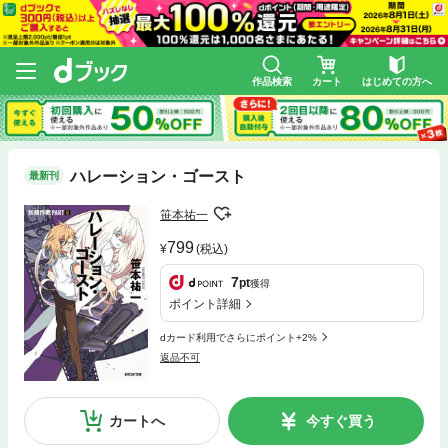
作品検索
カート
はじめての方へ
ハレーション・ゴースト
最新刊
笹本祐一
799
(税込)
7
pt
獲得
ポイント詳細
dカード利用でさらにポイント+2%
返品不可
カートへ
今すぐ買う