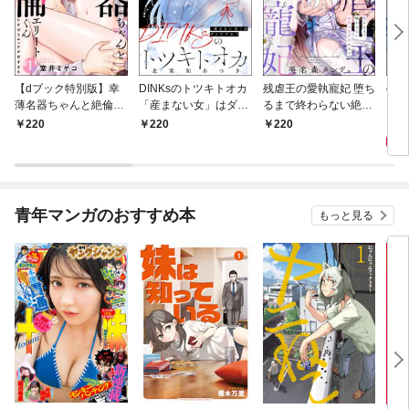
【dブック特別版】幸
DINKsのトツキトオカ
残虐王の愛執寵妃 堕ち
com
薄名器ちゃんと絶倫エ
「産まない女」はダメ
るまで終わらない絶頂
Vol
リートくん むさぼりエ
ですか？（分冊版）
夜伽で囚われて（分冊
6
220
220
220
ッチが甘すぎる（分冊
【第1話】
版） 【第1話】
版） 【第1話】
青年マンガのおすすめ本
もっと見る