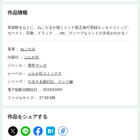
作品情報
実体験をもとに、ねこぢるが描くインド貧乏旅行実録エッセイコミック。
カースト、宗教、ドラッグ……etc、ディープなインドの文化がわかる！
著者
ねこぢる
出版社
ぶんか社
ジャンル
青年マンガ
レーベル
ぶんか社コミックス
シリーズ
ぢるぢる旅行記 インド編
電子版配信開始日
2019/10/04
ファイルサイズ
37.69 MB
作品をシェアする