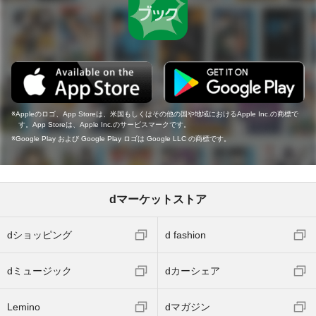
Appleのロゴ、App Storeは、米国もしくはその他の国や地域におけるApple Inc.の商標で
す。App Storeは、Apple Inc.のサービスマークです。
Google Play および Google Play ロゴは Google LLC の商標です。
dマーケットストア
dショッピング
d fashion
dミュージック
dカーシェア
Lemino
dマガジン