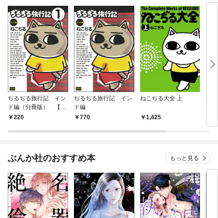
ぢるぢる旅行記 イン
ぢるぢる旅行記 イン
ねこぢる大全 上
ねこ
ド編（分冊版） 【第
ド編
1話】
220
770
1,425
4
ぶんか社のおすすめ本
もっと見る