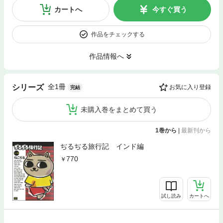
カートへ
今すぐ買う
作品をチェックする
作品情報へ
全1冊
シリーズ
お気に入り登録
完結
未購入巻をまとめて買う
1巻から
|
最新刊から
ぢるぢる旅行記 インド編
770
試し読み
カートへ