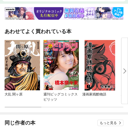
あわせてよく買われている本
大乱 関ヶ原
週刊ビッグコミックス
漫画家残酷物語
ホス
ピリッツ
同じ作者の本
もっと見る