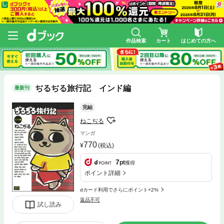
作品検索
カート
はじめての方へ
ぢるぢる旅行記 インド編
最新刊
完結
ねこぢる
マンガ
770
(税込)
7
pt
獲得
ポイント詳細
dカード利用でさらにポイント+2%
返品不可
試し読み