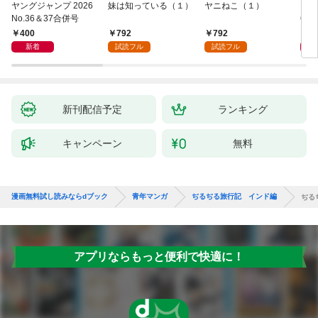
ヤングジャンプ 2026
妹は知っている（１）
ヤニねこ（１）
モー
No.36＆37合併号
6・3
日発
400
792
792
4
新着
試読フル
試読フル
新刊配信予定
ランキング
キャンペーン
無料
漫画無料試し読みならdブック
青年マンガ
ぢるぢる旅行記 インド編
ぢる
アプリならもっと便利で快適に！