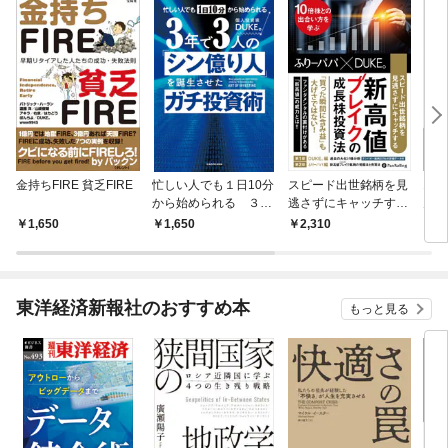
金持ちFIRE 貧乏FIRE
忙しい人でも１日10分
スピード出世銘柄を見
10
から始められる ３年
逃さずにキャッチす
見つ
で３人の「シン億り
る 新高値ブレイクの
って
1,650
1,650
2,310
1,
人」を誕生させたガチ
成長株投資法 ――10
株探
投資術
倍株との出合い方を学
ぶ
東洋経済新報社のおすすめ本
もっと見る