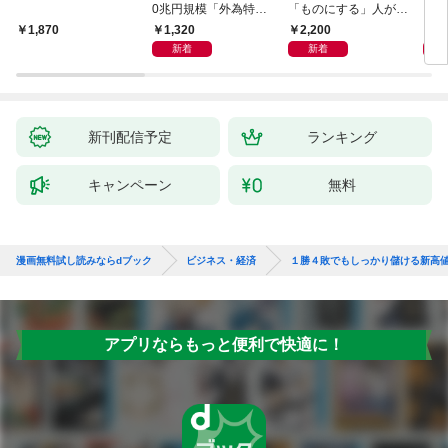
0兆円規模「外為特
「ものにする」人が自
会」が生まれた謎
然とやっている 最小の
1,320
2,200
5,
1,870
インプットで最大の成
新着
新着
果を得る学習法
新刊配信予定
ランキング
キャンペーン
無料
漫画無料試し読みならdブック
ビジネス・経済
１勝４敗でもしっかり儲ける新高
アプリならもっと便利で快適に！