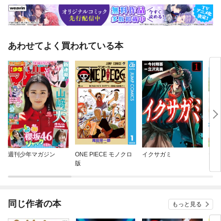
ない投資家になるための攻め方と守り方が書いてあります。株式投資の新
常識「新高値で買って、さらに高値で売る！」が、あなたを勝つ投資家、
負けない投資家に変えます！
あわせてよく買われている本
週刊少年マガジン
ONE PIECE モノクロ
イクサガミ
ヤン
版
同じ作者の本
もっと見る