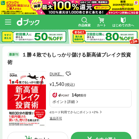
作品検索
カート
はじめての方へ
１勝４敗でもしっかり儲ける新高値ブレイク投資
最新刊
術
DUKE。
1,540
(税込)
14
pt
獲得
ポイント詳細
dカード利用でさらにポイント+2%
返品不可