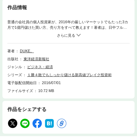
作品情報
普通の会社員の個人投資家が、2016年の厳しいマーケットでもたった3カ
月で1億円儲けた買い方、売り方をすべて教えます！著者は、日中フルタ
イムで働く普通の会社員です。いわゆるサラリーマン投資家です。勤めて
いる会社も金融系ではなく、まったく株とは無縁のメーカーの社員です。
夜遅くまで働くことも多いので、株式投資にあてられる時間は、帰宅後の
わずかな時間と週末だけ。会社の勤務中は、当たり前ですが株の売買はで
著者
DUKE。
きません。そのような環境でも、株式投資で「億」の資産を稼いでいま
出版社
東洋経済新報社
す。兼業投資家に適した投資のやり方があるのです。最大のポイントは、
「株は新高値で買え」というものです。一般的に、株式投資は「安値で買
ジャンル
ビジネス・経済
って、高値で売る」と言われていますが、著者の投資術は、「新高値をつ
シリーズ
１勝４敗でもしっかり儲ける新高値ブレイク投資術
けた銘柄を買って、さらに高値で売る」という、米国の著名投資家ウィリ
アム・オニールの投資法をもとにしたものです。チャートを利用して成長
電子版配信開始日
2016/07/01
株を探し出して、会社のビッグチェンジ（新製品、新業態、新事業、新経
ファイルサイズ
10.72 MB
営陣による大変革など）の波、ひいては、株価の大波に乗るというやり方
です。この投資術は、デイトレのようにパソコンに張り付く必要はありま
せん。毎日、30 分程度の作業で、2倍、3倍、ときには10倍以上に大化け
作品をシェアする
する銘柄を探します。作業は、帰宅後のわずかな時間を利用してできます
し、中長期的な投資なので、仕事をしている兼業投資家に適した投資術で
す。本書には、この投資術の仕組みから、大化け銘柄の見つけ方、買いと
売りのタイミング、そして、１勝４敗でも勝てる損切りのルールやポジシ
ョンサイズ・マネジメントまで、著者の経験をもとに、勝つ投資家、負け