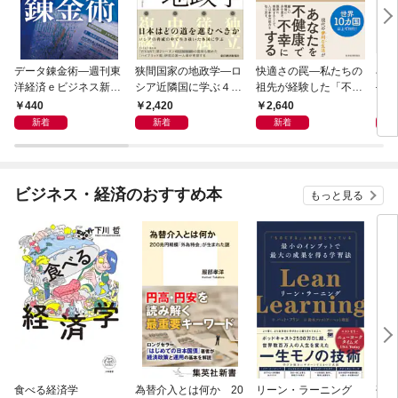
データ錬金術―週刊東
狭間国家の地政学―ロ
快適さの罠―私たちの
石橋
洋経済ｅビジネス新書
シア近隣国に学ぶ４つ
祖先が経験した「不快
―大
Ｎo.493
の生き残り戦略
さ」が人生を充実させ
９）
440
2,420
2,640
2
る
２０
新着
新着
新着
ビジネス・経済のおすすめ本
もっと見る
食べる経済学
為替介入とは何か 20
リーン・ラーニング
研究